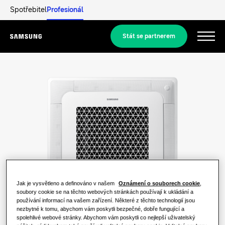
Spotřebitel
Profesionál
Stát se partnerem
Menu
Produkty
Produkty
Naše řešení
ŘEŠENÍ PRO VÁŠ DOMOV
Produkty Hero
Objevit
Klimatizační řešení
REZIDENČNÍ ŘEŠENÍ
Jak je vysvětleno a definováno v našem
Oznámení o souborech cookie
,
Profesionálové
soubory cookie se na těchto webových stránkách používají k ukládání a
Řešení tepelných čerpadel
používání informací na vašem zařízení. Některé z těchto technologií jsou
Co je tepelné čerpadlo a jak funguje?
nezbytné k tomu, abychom vám poskytli bezpečné, dobře fungující a
ŘEŠENÍ PRO KOMERČNÍ BUDOVY.
spolehlivé webové stránky. Abychom vám poskytli co nejlepší uživatelský
O společnosti Samsung