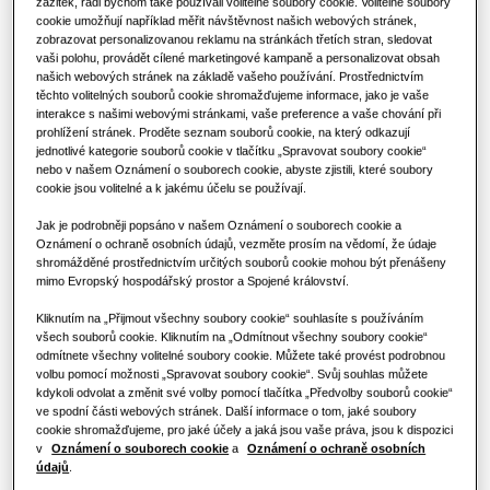
zážitek, rádi bychom také používali volitelné soubory cookie. Volitelné soubory
Výhody tepelného čerpadla
cookie umožňují například měřit návštěvnost našich webových stránek,
Klimatizační řešení
VÝKON
:
5.2KW
VYTÁPĚNÍ
:
CHLAZENÍ
:
zobrazovat personalizovanou reklamu na stránkách třetích stran, sledovat
vaši polohu, provádět cílené marketingové kampaně a personalizovat obsah
Co je to klimatizace a jak funguje?
našich webových stránek na základě vašeho používání. Prostřednictvím
těchto volitelných souborů cookie shromažďujeme informace, jako je vaše
Ovladače
interakce s našimi webovými stránkami, vaše preference a vaše chování při
KOMERČNÍ ŘEŠENÍ
AC052BN4PKG/EU
prohlížení stránek. Proděte seznam souborů cookie, na který odkazují
jednotlivé kategorie souborů cookie v tlačítku „Spravovat soubory cookie“
WindFree™️ 4-Way Cassette High
Hotely
nebo v našem Oznámení o souborech cookie, abyste zjistili, které soubory
Efficiency
cookie jsou volitelné a k jakému účelu se používají.
Jak je podrobněji popsáno v našem Oznámení o souborech cookie a
Kompatibilní s DVM
Maloobchod
Oznámení o ochraně osobních údajů, vezměte prosím na vědomí, že údaje
AC052BXAPKG/EU
,
AC071BXAPKG/EU
,
AC071BXAPNG/EU
,
AC100BXAPKG/EU
,
AC100BXAPNG/EU
,
AC120BXAPNG/EU
,
shromážděné prostřednictvím určitých souborů cookie mohou být přenášeny
AC140BXAPNG/EU
mimo Evropský hospodářský prostor a Spojené království.
Restaurace
Kliknutím na „Přijmout všechny soubory cookie“ souhlasíte s používáním
Dostupná kapacita
všech souborů cookie. Kliknutím na „Odmítnout všechny soubory cookie“
Kancelář
odmítnete všechny volitelné soubory cookie. Můžete také provést podrobnou
5.2KW
7.1KW
10.0KW
12.0KW
volbu pomocí možnosti „Spravovat soubory cookie“. Svůj souhlas můžete
kdykoli odvolat a změnit své volby pomocí tlačítka „Předvolby souborů cookie“
Udržitelnost
14.0KW
ve spodní části webových stránek. Další informace o tom, jaké soubory
cookie shromažďujeme, pro jaké účely a jaká jsou vaše práva, jsou k dispozici
v
Oznámení o souborech cookie
a
Oznámení o ochraně osobních
údajů
.
Dostupný výkon
One Samsung