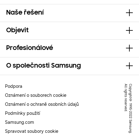
Naše řešení
Objevit
Profesionálové
O společnosti Samsung
Podpora
.
C
o
p
y
r
ig
h
t
©
1
9
9
5
-
2
0
2
2
S
a
m
s
u
n
g
.
A
l
l
r
ig
h
t
s
r
e
s
e
r
v
e
d
Oznámení o souborech cookie
Oznámení o ochraně osobních údajů
Podmínky použití
Samsung.com
Spravovat soubory cookie