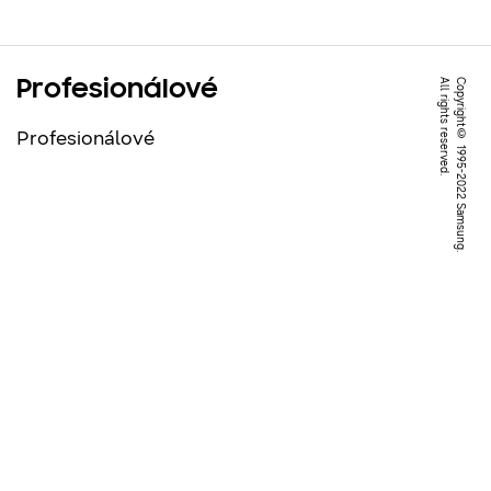
Profesionálové
.
C
o
p
y
r
ig
h
t
©
1
9
9
5
-
2
0
2
2
S
a
m
s
u
n
g
.
A
l
l
r
ig
h
t
s
r
e
s
e
r
v
e
d
Profesionálové