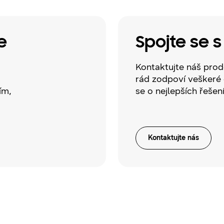
e
Spojte se 
Kontaktujte náš prod
rád zodpoví veškeré 
ím,
se o nejlepších řešen
Kontaktujte nás