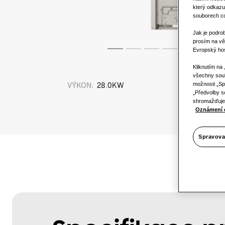
který odkazu
souborech coo
Jak je podro
prosím na vě
Evropský hos
Kliknutím na
všechny soub
možnosti „Sp
VÝKON
:
28.0KW
„Předvolby s
shromažďujem
Oznámení 
Spravova