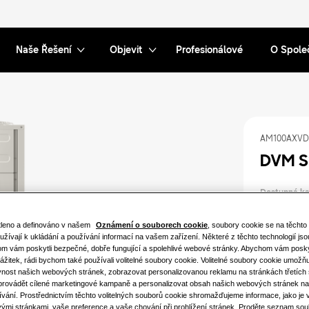
Naše Řešení
Objevit
Profesionálové
O Spole
AM100AXVD
DVM S
Dostupná ka
28.0KW
tleno a definováno v našem
Oznámení o souborech cookie
, soubory cookie se na těcht
užívají k ukládání a používání informací na vašem zařízení. Některé z těchto technologií js
50.4KW
m vám poskytli bezpečné, dobře fungující a spolehlivé webové stránky. Abychom vám poskyt
ážitek, rádi bychom také používali volitelné soubory cookie. Volitelné soubory cookie umožňu
vnost našich webových stránek, zobrazovat personalizovanou reklamu na stránkách třetích 
 provádět cílené marketingové kampaně a personalizovat obsah našich webových stránek na
Dostupný v
vání. Prostřednictvím těchto volitelných souborů cookie shromažďujeme informace, jako je 
ými stránkami, vaše preference a vaše chování při prohlížení stránek. Proděte seznam sou