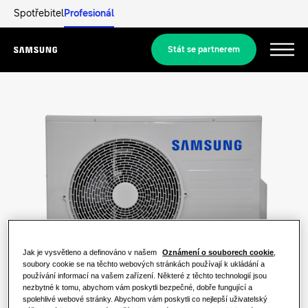
Spotřebitel
Profesionál
Stát se partnerem
Menu
Produkty
Produkty
Naše řešení
ŘEŠENÍ PRO VÁŠ DOMOV
Produkty Hero
Objevit
Klimatizační řešení
REZIDENČNÍ ŘEŠENÍ
Jak je vysvětleno a definováno v našem
Oznámení o souborech cookie
,
Profesionálové
soubory cookie se na těchto webových stránkách používají k ukládání a
Řešení tepelných čerpadel
používání informací na vašem zařízení. Některé z těchto technologií jsou
Co je tepelné čerpadlo a jak funguje?
nezbytné k tomu, abychom vám poskytli bezpečné, dobře fungující a
ŘEŠENÍ PRO KOMERČNÍ BUDOVY.
spolehlivé webové stránky. Abychom vám poskytli co nejlepší uživatelský
O společnosti Samsung