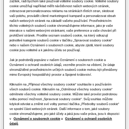
zážitek, rádi bychom také používali volitelné soubory cookie. Volitelné soubory
Výhody tepelného čerpadla
cookie umožňují například měřit návštěvnost našich webových stránek,
Klimatizační řešení
VÝKON
:
6.0KW
zobrazovat personalizovanou reklamu na stránkách třetích stran, sledovat
vaši polohu, provádět cílené marketingové kampaně a personalizovat obsah
Co je to klimatizace a jak funguje?
našich webových stránek na základě vašeho používání. Prostřednictvím
Ovladače
těchto volitelných souborů cookie shromažďujeme informace, jako je vaše
KOMERČNÍ ŘEŠENÍ
interakce s našimi webovými stránkami, vaše preference a vaše chování při
AE060CXEDEG/EU
prohlížení stránek. Proděte seznam souborů cookie, na který odkazují
Split Outdoor (Low Ambient)
jednotlivé kategorie souborů cookie v tlačítku „Spravovat soubory cookie“
Hotely
nebo v našem Oznámení o souborech cookie, abyste zjistili, které soubory
cookie jsou volitelné a k jakému účelu se používají.
Chladivo R32
Jak je podrobněji popsáno v našem Oznámení o souborech cookie a
Maloobchod
Oznámení o ochraně osobních údajů, vezměte prosím na vědomí, že údaje
Dostupná kapacita
shromážděné prostřednictvím určitých souborů cookie mohou být přenášeny
mimo Evropský hospodářský prostor a Spojené království.
Restaurace
6.0KW
9.0KW
Kliknutím na „Přijmout všechny soubory cookie“ souhlasíte s používáním
všech souborů cookie. Kliknutím na „Odmítnout všechny soubory cookie“
Kancelář
odmítnete všechny volitelné soubory cookie. Můžete také provést podrobnou
Dostupný výkon
volbu pomocí možnosti „Spravovat soubory cookie“. Svůj souhlas můžete
kdykoli odvolat a změnit své volby pomocí tlačítka „Předvolby souborů cookie“
Udržitelnost
1 fáze
ve spodní části webových stránek. Další informace o tom, jaké soubory
cookie shromažďujeme, pro jaké účely a jaká jsou vaše práva, jsou k dispozici
v
Oznámení o souborech cookie
a
Oznámení o ochraně osobních
údajů
.
One Samsung