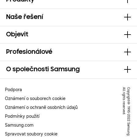
Produkty
Naše řešení
Objevit
Profesionálové
O společnosti Samsung
Podpora
.
C
o
p
y
r
ig
h
t
©
1
9
9
5
-
2
0
2
2
S
a
m
s
u
n
g
.
A
l
l
r
ig
h
t
s
r
e
s
e
r
v
e
d
Oznámení o souborech cookie
Oznámení o ochraně osobních údajů
Podmínky použití
Samsung.com
Spravovat soubory cookie