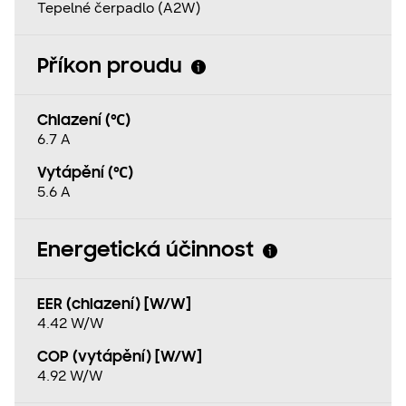
Tepelné čerpadlo (A2W)
Příkon proudu
Chlazení (℃)
6.7 A
Vytápění (℃)
5.6 A
Energetická účinnost
EER (chlazení) [W/W]
4.42 W/W
COP (vytápění) [W/W]
4.92 W/W