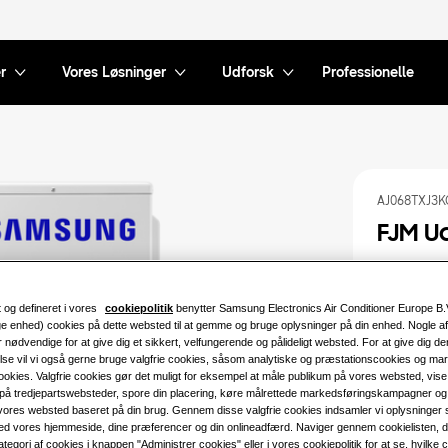
r
Vores Løsninger
Udforsk
Professionelle
AJ068TXJ3K
FJM U
Tilgængelig 
 og defineret i vores
cookiepolitik
benytter Samsung Electronics Air Conditioner Europe B.
4.0KW
ge enhed) cookies på dette websted til at gemme og bruge oplysninger på din enhed. Nogle af
r nødvendige for at give dig et sikkert, velfungerende og pålideligt websted. For at give dig d
lse vil vi også gerne bruge valgfrie cookies, såsom analytiske og præstationscookies og ma
8.0KW
okies. Valgfrie cookies gør det muligt for eksempel at måle publikum på vores websted, vise
på tredjepartswebsteder, spore din placering, køre målrettede markedsføringskampagner og 
 vores websted baseret på din brug. Gennem disse valgfrie cookies indsamler vi oplysninger
Tilgængelig
ed vores hjemmeside, dine præferencer og din onlineadfærd. Naviger gennem cookielisten, der 
tegori af cookies i knappen "Administrer cookies" eller i vores cookiepolitik for at se, hvilke 