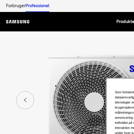
Forbruger
Professionel
Produkte
Menu
Som forklaret
dataansvarli
teknologier e
brugeropleve
målretningsco
annoncering 
indholdet på
interaktion m
under hver ka