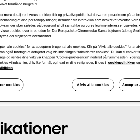
1 fase
vilket formål de bruges til.
 mere detaljeret i vores cookiepolitik og privatlivspolitik skal du være opmærksom på, at b
behandling af dine personoplysninger, herunder din interaktion som beskrevet ovenfor, vores
plysninger sker således på baggrund af dit samtykke og vores legitime interesse. Ligeledes 
a visse cookies overføres uden for Det Europæiske Økonomiske Samarbejdsområde og Storb
yttes der trejdepartsleverandører.
KØLING
:
ter alle cookies" for at acceptere brugen af alle cookies. Klik på "Afvis alle cookies" for at afv
an også foretage et detaljeret valg via indstillingen "Administrer cookies". Du kan til enhver ti
bage og ændre dine valg via knappen "Cookie-præferencer" nederst på hjemmesiden. Yderlig
kies vi indsamler, til hvilke formål, og hvad er dine rettigheder, findes i
cookiepolitikken
og
olitikken
.
rer cookies
Afvis alle cookies
Accepter 
ikationer