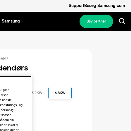
Support
Besøg Samsung.com
Samsung
Bliv partner
G/EU
dendørs
kapacitet
V. (den
5.0KW
5.2KW
6.8KW
 disse
en bedste
rkedsførings- og
10.0KW
 personlig
tilpasse
 såsom din
 strøm
er linket til
cookies der er