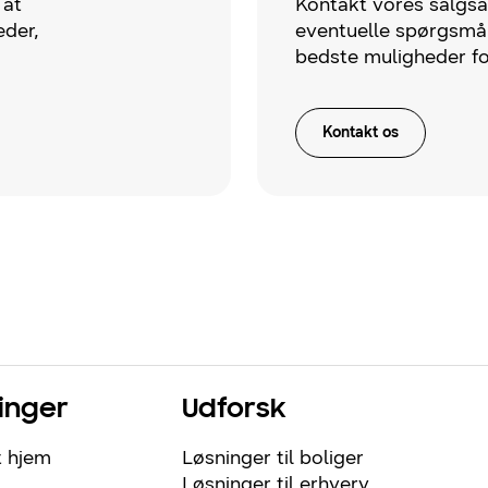
 at
Kontakt vores salgsaf
der,
eventuelle spørgsmå
bedste muligheder fo
Kontakt os
inger
Udforsk
t hjem
Løsninger til boliger
Løsninger til erhverv