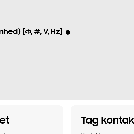
ed) [Φ, #, V, Hz]
et
Tag kontak