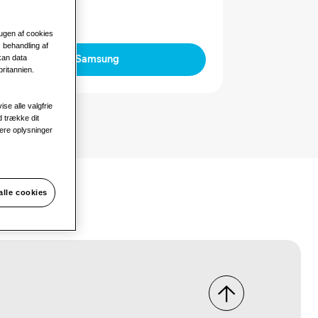
rugen af cookies
 behandling af
kan data
Kontakt Samsung
ritannien.
ise alle valgfrie
d trække dit
ere oplysninger
alle cookies