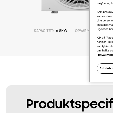
valgfrie, og h
Som beskrevet
kan medføre 
dine persono
indsamlet vi
Ligeledes ben
KAPACITET
:
6.8KW
OPVARMNING
:
Klik på "Accep
cookies. Du k
samtykke til
om, hvilke coo
privatlivsp
Administ
Produktspecif