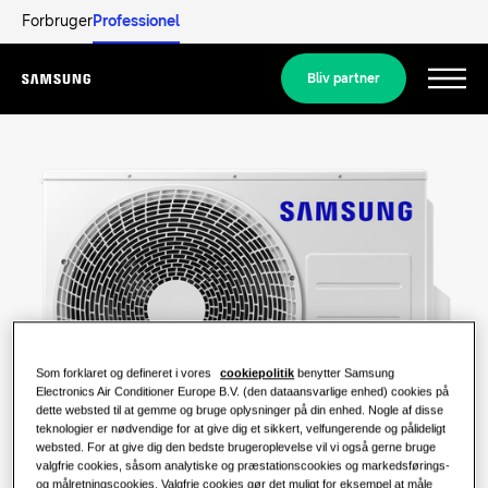
Forbruger
Professionel
Bliv partner
Menu
Produkter
Produkter
Vores løsninger
LØSNINGER TIL DIT HJEM
Populære produkter
Udforsk
Løsninger til klimaanlæg
LØSNINGER TIL BOLIGER
Som forklaret og defineret i vores
cookiepolitik
benytter Samsung
Professionelle
Electronics Air Conditioner Europe B.V. (den dataansvarlige enhed) cookies på
dette websted til at gemme og bruge oplysninger på din enhed. Nogle af disse
Varmepumpeløsninger
Hvad er en varmepumpe, og hvordan
teknologier er nødvendige for at give dig et sikkert, velfungerende og pålideligt
fungerer den?
websted. For at give dig den bedste brugeroplevelse vil vi også gerne bruge
LØSNINGER TIL ERHVERVSBYGNINGER
Samsung
valgfrie cookies, såsom analytiske og præstationscookies og markedsførings-
og målretningscookies. Valgfrie cookies gør det muligt for eksempel at måle