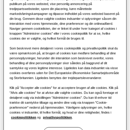
Løsninger til klimaanlæg
publikum på vores websted, vise personlig annoncering på
Fordele ved en varmepumpe
tredjepartswebsteder, spore din placering, køre målrettede
KAPACITET
:
8.0KW
OPVARMNING
:
KØLING
:
markedsføringskampagner og tilpasse indholdet på vores websted baseret på
din brug. Gennem disse valgfrie cookies indsamler vi oplysninger såsom din
Fjernbetjeninger
Hvad er et klimaanlæg, og hvordan
interaktion med vores hjemmeside, dine præferencer og din onlineadfærd.
fungerer det?
Naviger gennem cookielisten, der er linket til under hver kategori af cookies i
knappen "Administrer cookies" eller i vores cookiepolitik for at se, hvilke
AJ080TXJ4KG/EU
LØSNINGER TIL ERHVERV
cookies der er valgfrie, og hvilket formål de bruges til.
FJM Udendørs
Som beskrevet mere detaljeret i vores cookiepolitik og privatlivspolitik skal du
Hoteller
være opmærksom på, at brugen af cookies kan medføre behandling af dine
Tilgængelig kapacitet
personoplysninger, herunder din interaktion som beskrevet ovenfor, vores
behandling af dine personoplysninger sker således på baggrund af dit
4.0KW
5.0KW
5.2KW
6.8KW
Detail
samtykke og vores legitime interesse. Ligeledes kan data indsamlet via visse
cookies overføres uden for Det Europæiske Økonomiske Samarbejdsområde
8.0KW
10.0KW
og Storbritannien. Ligeledes benyttes der trejdepartsleverandører.
Restaurant
Klik på "Accepter alle cookies" for at acceptere brugen af alle cookies. Klik på
"Afvis alle cookies" for at afvise alle valgfrie cookies. Du kan også foretage et
Tilgængelig strøm
detaljeret valg via indstillingen "Administrer cookies". Du kan til enhver tid
Kontor
trække dit samtykke tilbage og ændre dine valg via knappen "Cookie-
1 fase
præferencer" nederst på hjemmesiden. Yderligere oplysninger om, hvilke
Bæredygtighed
cookies vi indsamler, til hvilke formål, og hvad er dine rettigheder, findes i
cookiepolitikken
og
privatlivspolitikken
.
Kontakt Samsung