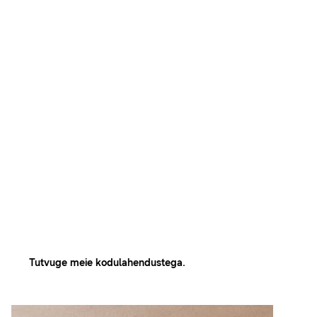
Looge oma
ideaalne
sisekeskkond.
Tutvuge meie kodulahendustega.