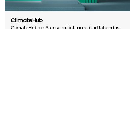
ClimateHub
ClimateHub on Samsungi integreeritud lahendus
kodu kütmiseks ja sooja tarbeveega
varustamiseks.
More information