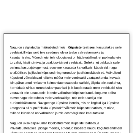
Kontrollerid
Mis on kliimaseade ja kuidas see
töötab?
ÄRILAHENDUSED
Hotellid
Jaekaubandus
Nagu on selgitatud ja määratletud meie
Küpsiste teatises
, kasutatakse sellel
veebisaidil küpsiseid teie seadmes oleva teabe salvestamiseks ja
kasutamiseks. Mõned neist tehnoloogiatest on hädavajalikud, et pakkuda teile
turvalist, hästi toimivat ja usaldusväärset veebisaiti. Selleks, et pakkuda sulle
Restoran
parimat kasutajakogemust, soovime kasutada ka valikulisi küpsiseid, nagu
analüütilised ja jõudlusküpsised ning turundus- ja sihtimisküpsised. Valikulised
küpsised võimaldavad näiteks mõõta meie veebisaidi vaatajaskonda, kuvada
Kontor
isikupärastatud reklaame kolmandate osapoolte saitidel, jälgida teie asukohta,
korraldada sihitud turunduskampaaniaid ja isikupärastada meie veebisaidi sisu
Jätkusuutlikkus
vastavalt teie kasutusele. Nende valikuliste küpsiste kaudu kogume sellist
teavet nagu teie suhtlus meie veebisaidiga, teie eelistused ja teie
surfamiskäitumine. Navigeerige küpsiste loendis, mis on lingitud iga küpsiste
kategooria all nupul "Halda küpsiseid" või meie Küpsiste teatises, et näha,
millised küpsised on valikulised ja mis eesmärgil neid kasutatakse.
One Samsung
Nagu on üksikasjalikumalt kirjeldatud meie Küpsiste teatises ja
Privaatsusteatises, pidage meeles, et teatud küpsiste kaudu kogutud andmeid
võidakse edastada väljapoole Euroopa Majanduspiirkonda ja Ühendkuningriiki.