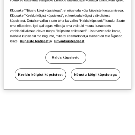
SmartThings Pro
Klõpsake "Nõustu kõigi küpsistega", et nõustuda kõigi küpsiste kasutamisega.
Klõpsake "Keeldu kõigist küpsistest", et keelduda kõigist valikulistest
küpsistest. Detailse valiku saate teha ka valiku "Halda küpsiseid" kaudu. Saate
oma nõusoleku igal ajal tagasi võtta ja oma valikuid muuta, kasutades
veebisaidi allosas olevat nuppu "Küpsiste eelistused". Lisateavet selle kohta,
milliseid küpsiseid me kogume, millistel eesmärkidel ja millised on teie õigused,
leiate
Küpsiste teatisest
ja
Privaatsusteatisest
.
Halda küpsiseid
Keeldu kõigist küpsistest
Nõustu kõigi küpsistega