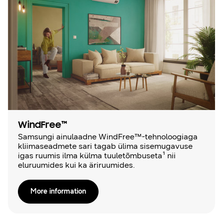
WindFree™
Samsungi ainulaadne WindFree™-tehnoloogiaga
kliimaseadmete sari tagab ülima sisemugavuse
igas ruumis ilma külma tuuletõmbuseta¹ nii
eluruumides kui ka äriruumides.
More information