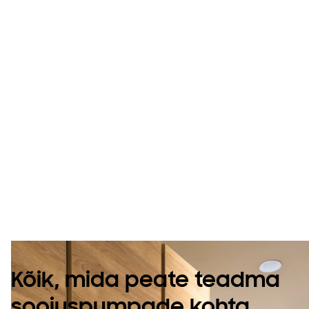
Avastage
soojuspumpade
maailm
Kõik, mida peate teadma
soojuspumpade kohta.