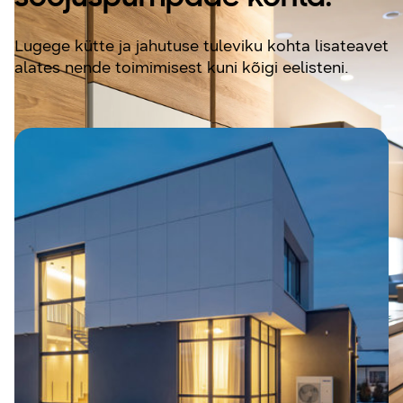
Lugege kütte ja jahutuse tuleviku kohta lisateavet
alates nende toimimisest kuni kõigi eelisteni.