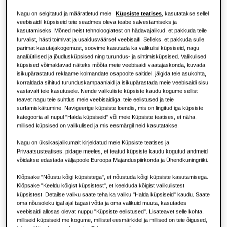
Mis on soojuspump ja kuidas see
töötab?
Nagu on selgitatud ja määratletud meie
Küpsiste teatises
, kasutatakse sellel
LAHENDUSED ÄRIHOONETELE
Teave Samsungi kohta
veebisaidil küpsiseid teie seadmes oleva teabe salvestamiseks ja
kasutamiseks. Mõned neist tehnoloogiatest on hädavajalikud, et pakkuda teile
Kliimaseadme lahendused
turvalist, hästi toimivat ja usaldusväärset veebisaiti. Selleks, et pakkuda sulle
Soojuspumba eelised
parimat kasutajakogemust, soovime kasutada ka valikulisi küpsiseid, nagu
analüütilised ja jõudlusküpsised ning turundus- ja sihtimisküpsised. Valikulised
küpsised võimaldavad näiteks mõõta meie veebisaidi vaatajaskonda, kuvada
Kontrollerid
Mis on kliimaseade ja kuidas see
isikupärastatud reklaame kolmandate osapoolte saitidel, jälgida teie asukohta,
töötab?
korraldada sihitud turunduskampaaniaid ja isikupärastada meie veebisaidi sisu
vastavalt teie kasutusele. Nende valikuliste küpsiste kaudu kogume sellist
ÄRILAHENDUSED
teavet nagu teie suhtlus meie veebisaidiga, teie eelistused ja teie
surfamiskäitumine. Navigeerige küpsiste loendis, mis on lingitud iga küpsiste
kategooria all nupul "Halda küpsiseid" või meie Küpsiste teatises, et näha,
Hotellid
millised küpsised on valikulised ja mis eesmärgil neid kasutatakse.
Nagu on üksikasjalikumalt kirjeldatud meie Küpsiste teatises ja
Jaekaubandus
Privaatsusteatises, pidage meeles, et teatud küpsiste kaudu kogutud andmeid
võidakse edastada väljapoole Euroopa Majanduspiirkonda ja Ühendkuningriiki.
Klõpsake "Nõustu kõigi küpsistega", et nõustuda kõigi küpsiste kasutamisega.
Restoran
Klõpsake "Keeldu kõigist küpsistest", et keelduda kõigist valikulistest
küpsistest. Detailse valiku saate teha ka valiku "Halda küpsiseid" kaudu. Saate
oma nõusoleku igal ajal tagasi võtta ja oma valikuid muuta, kasutades
Kontor
veebisaidi allosas olevat nuppu "Küpsiste eelistused". Lisateavet selle kohta,
milliseid küpsiseid me kogume, millistel eesmärkidel ja millised on teie õigused,