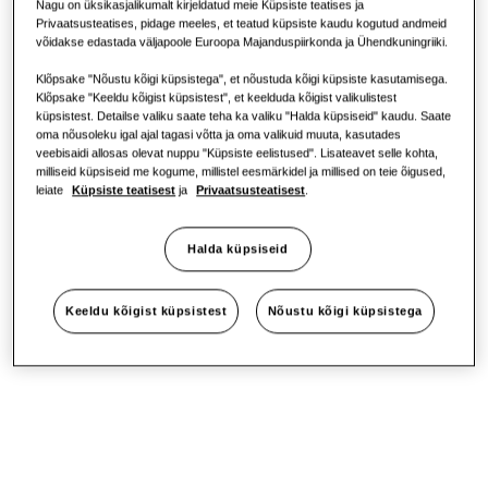
Nagu on üksikasjalikumalt kirjeldatud meie Küpsiste teatises ja
Privaatsusteatises, pidage meeles, et teatud küpsiste kaudu kogutud andmeid
võidakse edastada väljapoole Euroopa Majanduspiirkonda ja Ühendkuningriiki.
Kontor
Klõpsake "Nõustu kõigi küpsistega", et nõustuda kõigi küpsiste kasutamisega.
Klõpsake "Keeldu kõigist küpsistest", et keelduda kõigist valikulistest
Jätkusuutlikkus
küpsistest. Detailse valiku saate teha ka valiku "Halda küpsiseid" kaudu. Saate
oma nõusoleku igal ajal tagasi võtta ja oma valikuid muuta, kasutades
veebisaidi allosas olevat nuppu "Küpsiste eelistused". Lisateavet selle kohta,
milliseid küpsiseid me kogume, millistel eesmärkidel ja millised on teie õigused,
One Samsung
leiate
Küpsiste teatisest
ja
Privaatsusteatisest
.
Halda küpsiseid
SmartThings Pro
Keeldu kõigist küpsistest
Nõustu kõigi küpsistega