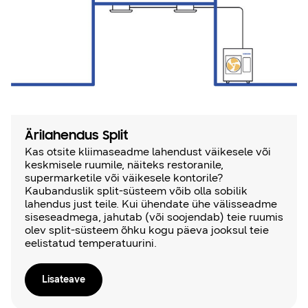
Ärilahendus Split
Kas otsite kliimaseadme lahendust väikesele või
keskmisele ruumile, näiteks restoranile,
supermarketile või väikesele kontorile?
Kaubanduslik split-süsteem võib olla sobilik
lahendus just teile. Kui ühendate ühe välisseadme
siseseadmega, jahutab (või soojendab) teie ruumis
olev split-süsteem õhku kogu päeva jooksul teie
eelistatud temperatuurini.
Lisateave