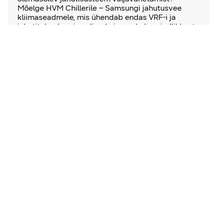
Mõelge HVM Chillerile – Samsungi jahutusvee
kliimaseadmele, mis ühendab endas VRF-i ja
jahutitehnoloogia eelised ning pakub paindlikkust
süsteemi disainilahenduse paigaldamisel ja
kasutamisel.
Lisateave