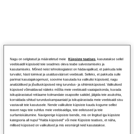
Kliimaseadme lahendused
ELAMU LAHENDUSED
Professionaalid
Soojuspumba lahendused
Mis on soojuspump ja kuidas see
töötab?
LAHENDUSED ÄRIHOONETELE
Teave Samsungi kohta
Kliimaseadme lahendused
Soojuspumba eelised
Nagu on selgitatud ja määratletud meie
Küpsiste teatises
, kasutatakse sellel
veebisaidil küpsiseid teie seadmes oleva teabe salvestamiseks ja
Kontrollerid
Mis on kliimaseade ja kuidas see
kasutamiseks. Mõned neist tehnoloogiatest on hädavajalikud, et pakkuda teile
töötab?
turvalist, hästi toimivat ja usaldusväärset veebisaiti. Selleks, et pakkuda sulle
parimat kasutajakogemust, soovime kasutada ka valikulisi küpsiseid, nagu
ÄRILAHENDUSED
analüütilised ja jõudlusküpsised ning turundus- ja sihtimisküpsised. Valikulised
küpsised võimaldavad näiteks mõõta meie veebisaidi vaatajaskonda, kuvada
isikupärastatud reklaame kolmandate osapoolte saitidel, jälgida teie asukohta,
Hotellid
korraldada sihitud turunduskampaaniaid ja isikupärastada meie veebisaidi sisu
vastavalt teie kasutusele. Nende valikuliste küpsiste kaudu kogume sellist
teavet nagu teie suhtlus meie veebisaidiga, teie eelistused ja teie
surfamiskäitumine. Navigeerige küpsiste loendis, mis on lingitud iga küpsiste
Jaekaubandus
kategooria all nupul "Halda küpsiseid" või meie Küpsiste teatises, et näha,
millised küpsised on valikulised ja mis eesmärgil neid kasutatakse.
Restoran