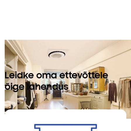
teie ruumi
sobituma.
Leidke oma ettevõttele
õige lahendus