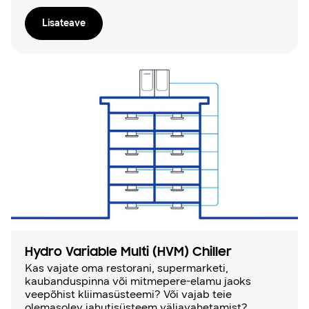
Lisateave
Hydro Variable Multi (HVM) Chiller
Kas vajate oma restorani, supermarketi,
kaubanduspinna või mitmepere-elamu jaoks
veepõhist kliimasüsteemi? Või vajab teie
olemasolev jahutisüsteem väljavahetamist?