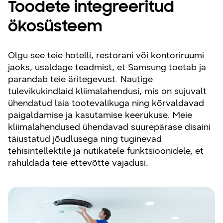
Toodete integreeritud
ökosüsteem
Olgu see teie hotelli, restorani või kontoriruumi
jaoks, usaldage teadmist, et Samsung toetab ja
parandab teie äritegevust. Nautige
tulevikukindlaid kliimalahendusi, mis on sujuvalt
ühendatud laia tootevalikuga ning kõrvaldavad
paigaldamise ja kasutamise keerukuse. Meie
kliimalahendused ühendavad suurepärase disaini
täiustatud jõudlusega ning tuginevad
tehisintellektile ja nutikatele funktsioonidele, et
rahuldada teie ettevõtte vajadusi.