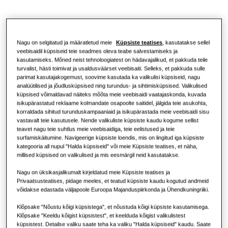
Professionaalid
Soojuspumba lahendused
Mis on soojuspump ja kuidas see
töötab?
LAHENDUSED ÄRIHOONETELE
Teave Samsungi kohta
Nagu on selgitatud ja määratletud meie
Küpsiste teatises
, kasutatakse sellel
veebisaidil küpsiseid teie seadmes oleva teabe salvestamiseks ja
Kliimaseadme lahendused
Soojuspumba eelised
kasutamiseks. Mõned neist tehnoloogiatest on hädavajalikud, et pakkuda teile
turvalist, hästi toimivat ja usaldusväärset veebisaiti. Selleks, et pakkuda sulle
parimat kasutajakogemust, soovime kasutada ka valikulisi küpsiseid, nagu
Kontrollerid
Mis on kliimaseade ja kuidas see
analüütilised ja jõudlusküpsised ning turundus- ja sihtimisküpsised. Valikulised
küpsised võimaldavad näiteks mõõta meie veebisaidi vaatajaskonda, kuvada
töötab?
isikupärastatud reklaame kolmandate osapoolte saitidel, jälgida teie asukohta,
korraldada sihitud turunduskampaaniaid ja isikupärastada meie veebisaidi sisu
ÄRILAHENDUSED
vastavalt teie kasutusele. Nende valikuliste küpsiste kaudu kogume sellist
teavet nagu teie suhtlus meie veebisaidiga, teie eelistused ja teie
Hotellid
surfamiskäitumine. Navigeerige küpsiste loendis, mis on lingitud iga küpsiste
kategooria all nupul "Halda küpsiseid" või meie Küpsiste teatises, et näha,
millised küpsised on valikulised ja mis eesmärgil neid kasutatakse.
Jaekaubandus
Nagu on üksikasjalikumalt kirjeldatud meie Küpsiste teatises ja
Privaatsusteatises, pidage meeles, et teatud küpsiste kaudu kogutud andmeid
võidakse edastada väljapoole Euroopa Majanduspiirkonda ja Ühendkuningriiki.
Restoran
Klõpsake "Nõustu kõigi küpsistega", et nõustuda kõigi küpsiste kasutamisega.
Klõpsake "Keeldu kõigist küpsistest", et keelduda kõigist valikulistest
Kontor
küpsistest. Detailse valiku saate teha ka valiku "Halda küpsiseid" kaudu. Saate