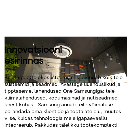
kaubamärgi
lahendus.
Innovatsiooni
esirinnas
Kujutage ette ökosüsteemi, mis ühendab kõik teie
süsteemid ja seadmed. Avastage uuenduslikud ja
tipptasemel lahendused One Samsungiga: teie
kliimalahendused, kodumasinad ja nutiseadmed
ühest kohast. Samsung annab teile võimaluse
parandada oma klientide ja töötajate elu, muutes
viise, kuidas tehnoloogia meie igapäevaellu
integreerub. Pakkudes täielikku tootekomplekti,