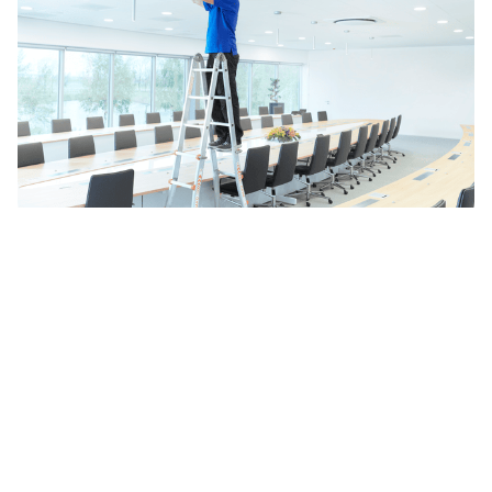
Tugi igal teekonna sammul
Samsung tunnustab, et iga ettevõte on erinev,
mis tähendab, et ühe ettevõtte vajadused võivad
teisest erineda. Oleme pühendunud sellele, et
aidata teil saavutada teie täielikku äripotentsiaali,
pakkudes kohandatud lahendusi ja tuge, mis
suurendavad tõhusust ja lihtsustavad teie
äritegevust usaldusväärsete lahenduste kaudu.