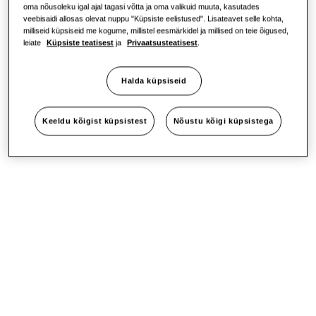
oma nõusoleku igal ajal tagasi võtta ja oma valikuid muuta, kasutades
veebisaidi allosas olevat nuppu "Küpsiste eelistused". Lisateavet selle kohta,
Jätkusuutlikkus
milliseid küpsiseid me kogume, millistel eesmärkidel ja millised on teie õigused,
leiate
Küpsiste teatisest
ja
Privaatsusteatisest
.
One Samsung
Halda küpsiseid
Keeldu kõigist küpsistest
Nõustu kõigi küpsistega
SmartThings Pro