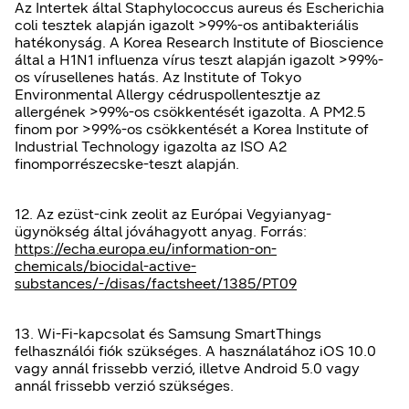
Az Intertek által Staphylococcus aureus és Escherichia
coli tesztek alapján igazolt >99%-os antibakteriális
hatékonyság. A Korea Research Institute of Bioscience
által a H1N1 influenza vírus teszt alapján igazolt >99%-
os vírusellenes hatás. Az Institute of Tokyo
Environmental Allergy cédruspollentesztje az
allergének >99%-os csökkentését igazolta. A PM2.5
finom por >99%-os csökkentését a Korea Institute of
Industrial Technology igazolta az ISO A2
finomporrészecske-teszt alapján.
12. Az ezüst-cink zeolit az Európai Vegyianyag-
ügynökség által jóváhagyott anyag. Forrás:
https://echa.europa.eu/information-on-
chemicals/biocidal-active-
substances/-/disas/factsheet/1385/PT09
13. Wi-Fi-kapcsolat és Samsung SmartThings
felhasználói fiók szükséges. A használatához iOS 10.0
vagy annál frissebb verzió, illetve Android 5.0 vagy
annál frissebb verzió szükséges.