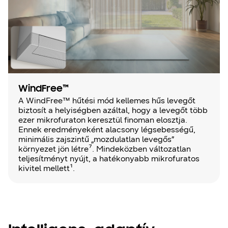
WindFree™
A WindFree™ hűtési mód kellemes hűs levegőt
biztosít a helyiségben azáltal, hogy a levegőt több
ezer mikrofuraton keresztül finoman elosztja.
Ennek eredményeként alacsony légsebességű,
minimális zajszintű „mozdulatlan levegős”
környezet jön létre⁷. Mindeközben változatlan
teljesítményt nyújt, a hatékonyabb mikrofuratos
kivitel mellett¹.