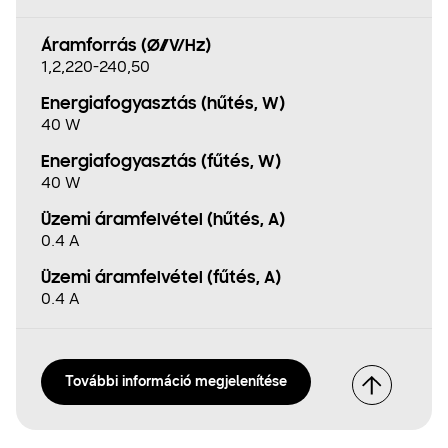
Áramforrás (Ø//V/Hz)
1,2,220-240,50
Energiafogyasztás (hűtés, W)
40 W
Energiafogyasztás (fűtés, W)
40 W
Üzemi áramfelvétel (hűtés, A)
0.4 A
Üzemi áramfelvétel (fűtés, A)
0.4 A
További információ megjelenítése