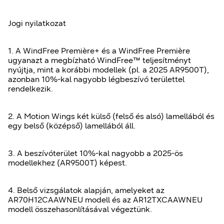
Jogi nyilatkozat
1. A WindFree Première+ és a WindFree Première
ugyanazt a megbízható WindFree™ teljesítményt
nyújtja, mint a korábbi modellek (pl. a 2025 AR9500T),
azonban 10%-kal nagyobb légbeszívó területtel
rendelkezik.
2. A Motion Wings két külső (felső és alsó) lamellából és
egy belső (középső) lamellából áll.
3. A beszívóterület 10%-kal nagyobb a 2025-ös
modellekhez (AR9500T) képest.
4. Belső vizsgálatok alapján, amelyeket az
AR70H12CAAWNEU modell és az AR12TXCAAWNEU
modell összehasonlításával végeztünk.