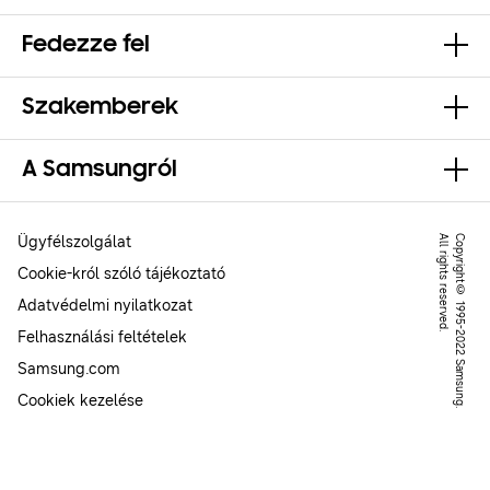
Fedezze fel
Szakemberek
A Samsungról
Ügyfélszolgálat
.
C
o
p
y
r
ig
h
t
©
1
9
9
5
-
2
0
2
2
S
a
m
s
u
n
g
.
A
l
l
r
ig
h
t
s
r
e
s
e
r
v
e
d
Cookie-król szóló tájékoztató
Adatvédelmi nyilatkozat
Felhasználási feltételek
Samsung.com
Cookiek kezelése