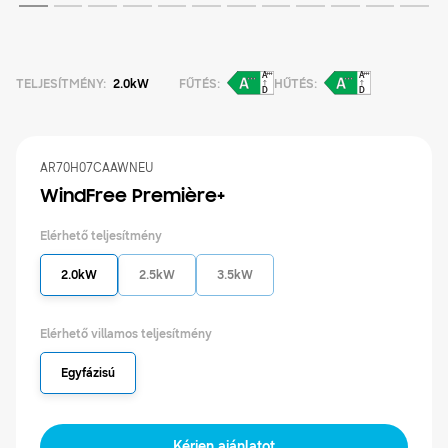
TELJESÍTMÉNY
:
2.0kW
FŰTÉS
:
HŰTÉS
:
AR70H07CAAWNEU
WindFree Première+
Elérhető teljesítmény
2.0kW
2.5kW
3.5kW
Elérhető villamos teljesítmény
Termékek
Egyfázisú
Termékek
Megoldásaink
Kérjen ajánlatot