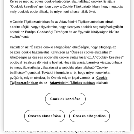
Keresse meg az egyes cookie-kategóriák alatt található cookiek listáját a
"Cookiek kezelése" gombon vagy a Cookie Tájékoztatónkban, hogy megtudja,
mely cookiek opcionálisak, és milyen célra használják őket.
A Cookie Tájékoztatónkban és az Adatvédelmi Tájékoztatónkban leírtak
szerint kérjük, vegye figyelembe, hogy bizonyos cookiek segítségével gyűjtött
adatok az Európai Gazdasági Térségen és az Egyesült Királyságon kívülre
továbbíthatók.
Kattintson az "Összes cookie elfogadása" lehetőségre, hogy elfogadja az
összes cookie használatát. Kattintson az "Összes cookie elutasítása"
lehetőségre az összes opcionális cookie elutasításához. A "Cookiek kezelése"
opcióval részletes döntést is hozhat. Hozzájárulását bármikor visszavonhatja
és megváltoztathatja választásait a weboldal alján található "Cookie-
beállítások" gombbal. További információ arról, hogy milyen cookiekat
gyűjtünk, milyen célokra, és Önnek milyen jogai vannak, a
Cookie
Tájékoztatónkban
és az
Adatvédelmi Tájékoztatóban
található.
Cookiek kezelése
A WindFree Première+
főbb jellemzői
Összes elutasítása
Összes elfogadása
A letisztult geometriai kialakítás, a kifinomult részletek