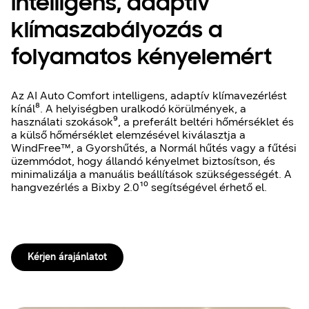
Intelligens, adaptív
klímaszabályozás a
folyamatos kényelemért
Az AI Auto Comfort intelligens, adaptív klímavezérlést
kínál⁸. A helyiségben uralkodó körülmények, a
használati szokások⁹, a preferált beltéri hőmérséklet és
a külső hőmérséklet elemzésével kiválasztja a
WindFree™, a Gyorshűtés, a Normál hűtés vagy a fűtési
üzemmódot, hogy állandó kényelmet biztosítson, és
minimalizálja a manuális beállítások szükségességét. A
hangvezérlés a Bixby 2.0¹⁰ segítségével érhető el.
Kérjen árajánlatot