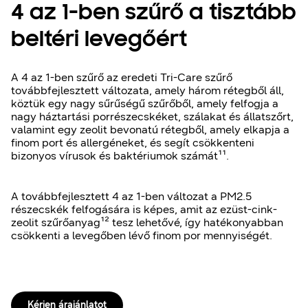
4 az 1-ben szűrő a tisztább
beltéri levegőért
A 4 az 1-ben szűrő az eredeti Tri-Care szűrő
továbbfejlesztett változata, amely három rétegből áll,
köztük egy nagy sűrűségű szűrőből, amely felfogja a
nagy háztartási porrészecskéket, szálakat és állatszőrt,
valamint egy zeolit bevonatú rétegből, amely elkapja a
finom port és allergéneket, és segít csökkenteni
bizonyos vírusok és baktériumok számát¹¹.
A továbbfejlesztett 4 az 1-ben változat a PM2.5
részecskék felfogására is képes, amit az ezüst-cink-
zeolit szűrőanyag¹² tesz lehetővé, így hatékonyabban
csökkenti a levegőben lévő finom por mennyiségét.
Kérjen árajánlatot