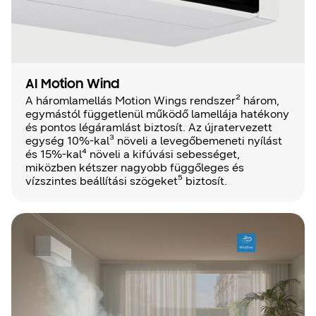
AI Motion Wind
A háromlamellás Motion Wings rendszer² három,
egymástól függetlenül működő lamellája hatékony
és pontos légáramlást biztosít. Az újratervezett
egység 10%-kal³ növeli a levegőbemeneti nyílást
és 15%-kal⁴ növeli a kifúvási sebességet,
miközben kétszer nagyobb függőleges és
vízszintes beállítási szögeket⁵ biztosít.