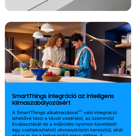
SmartThings integráció az intelligens
klímaszabályozásért
A SmartThings alkalmazással¹³ való integráció
lehetővé teszi a távoli vezérlést, az üzemmód
kiválasztását és a működés nyomon követését
egy csatlakoztatott okoseszközön keresztül, akár
akkor is, ha a felhasználó nincs otthon. A