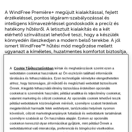
Vendéglátás
A WindFree Première+ megújult kialakítással, fejlett
érzékeléssel, pontos légáram-szabályozással és
intelligens klímavezérléssel gondoskodik a precíz és
Irodák
hatékony hűtésről. A letisztult kialakítás és a két
elérhető színváltozat lehetővé teszi, hogy a készülék
Fenntarthatóság
könnyedén illeszkedjen a modern belső terekbe. A jól
ismert WindFree™ hűtési mód megőrzése mellett
ugyanazt a kíméletes, huzatmentes komfortot biztosítja,
immár még hatékonyabb mikrofuratokkal¹.
One Samsung
A
Cookie Tájékoztatónkban
leírtak és meghatározások szerint ezen a
weboldalon cookiekat használunk az Ön eszközén található információk
A modell egyik kulcsfunkciója az AI-vezérelt Motion
tárolására és felhasználására. Ezen technológiák némelyike elengedhetetlen
Wind rendszer, amely radaralapú mozgásérzékelővel és
SmartThings Pro
ahhoz, hogy biztonságos, jól működő és megbízható weboldalt biztosítsunk
a Motion Wings technológiával a helyiségben
Önnek. A legjobb felhasználói élmény biztosítása érdekében opcionális
tartózkodók számához igazítja a légáramlást. Az
cookiekat is szeretnénk használni, például analitikai és teljesítmény cookiekat,
intelligens vezérlés zökkenőmentes működést biztosít
valamint marketing és célzott cookiekat. Az opcionális cookiek lehetővé teszik
prémium lakossági környezetben.
például weboldalunk közönségének mérését, személyre szabott hirdetések
megjelenítését harmadik felek webhelyein, tartózkodási helyének nyomon
követését, célzott marketingkampányok futtatását és weboldalunk tartalmának
személyre szabását az Ön használata alapján. Ezeken az opcionális
cookiekon keresztül olyan információkat gyűjtünk, mint például Önnek a
Kérjen árajánlatot
weboldalunkkal való interakciója, preferenciái és böngészési viselkedése.