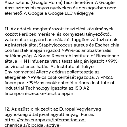
Asszisztens (Google Home) teszi lehetővé. A Google
Asszisztens bizonyos nyelveken és országokban nem
elérhető. A Google a Google LLC védjegye.
11. Az adatok meghatározott tesztelési körülmények
között kerültek mérésre, és környezeti tényezőktől,
valamint az egyéni használattól függően változhatnak.
Az Intertek által Staphylococcus aureus és Escherichia
coli tesztek alapján igazolt >99%-os antibakteriális
hatékonyság. A Korea Research Institute of Bioscience
által a H1N1 influenza vírus teszt alapján igazolt >99%-
os vírusellenes hatás. Az Institute of Tokyo
Environmental Allergy cédruspollentesztje az
allergének >99%-os csökkentését igazolta. A PM2.5
finom por >99%-os csökkentését a Korea Institute of
Industrial Technology igazolta az ISO A2
finomporrészecske-teszt alapján.
12. Az ezüst-cink zeolit az Európai Vegyianyag-
ügynökség által jóváhagyott anyag. Forrás:
https://echa.europa.eu/information-on-
chemicals/biocidal-active-