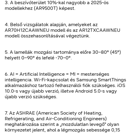
3. A beszívóterület 10%-kal nagyobb a 2025-ös
modellekhez (AR9500T) képest.
4. Belső vizsgálatok alapján, amelyeket az
AR70H12CAAWNEU modell és az AR12TXCAAWNEU
modell összehasonlításával végeztünk.
5. A lamellák mozgási tartománya előre 30–80° (45°)
helyett 0–90° és lefelé -70–0°.
6. AI = Artificial Intelligence = MI = mesterséges
intelligencia. Wi-Fi-kapcsolat és Samsung SmartThings
alkalmazáshoz tartozó felhasználói fiók szükséges. iOS
10.0-s vagy újabb verzió, illetve Android 5.0-s vagy
újabb verzió szükséges.
7. Az ASHRAE (American Society of Heating,
Refrigerating, and Air-Conditioning Engineers)
meghatározása szerint a „mozdulatlan levegő” olyan
környezetet jelent, ahol a légmozgás sebessége 0,15