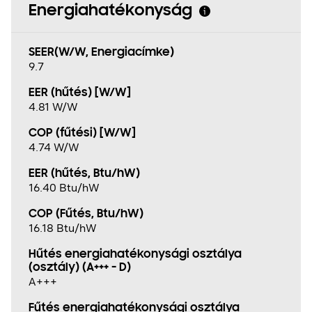
Energiahatékonyság
SEER(W/W, Energiacímke)
9.7
EER (hűtés) [W/W]
4.81 W/W
COP (fűtési) [W/W]
4.74 W/W
EER (hűtés, Btu/hW)
16.40 Btu/hW
COP (Fűtés, Btu/hW)
16.18 Btu/hW
Hűtés energiahatékonysági osztálya
(osztály) (A+++ - D)
A+++
Fűtés energiahatékonysági osztálya