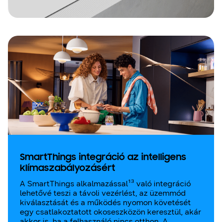
SmartThings integráció az intelligens
klímaszabályozásért
A SmartThings alkalmazással¹³ való integráció
lehetővé teszi a távoli vezérlést, az üzemmód
kiválasztását és a működés nyomon követését
egy csatlakoztatott okoseszközön keresztül, akár
akkor is, ha a felhasználó nincs otthon. A