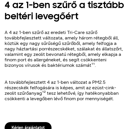
4 az 1-ben szűrő a tisztább
beltéri levegőért
A 4 az 1-ben szűrő az eredeti Tri-Care szűrő
továbbfejlesztett változata, amely három rétegből áll,
köztük egy nagy sűrűségű szűrőből, amely felfogja a
nagy háztartási porrészecskéket, szálakat és állatszőrt,
valamint egy zeolit bevonatú rétegből, amely elkapja a
finom port és allergéneket, és segít csökkenteni
bizonyos vírusok és baktériumok számát¹¹.
A továbbfejlesztett 4 az 1-ben változat a PM2.5
részecskék felfogására is képes, amit az ezüst-cink-
zeolit szűrőanyag¹² tesz lehetővé, így hatékonyabban
csökkenti a levegőben lévő finom por mennyiségét.
Kérjen árajánlatot