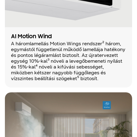
AI Motion Wind
A háromlamellás Motion Wings rendszer² három,
egymástól függetlenül működő lamellája hatékony
és pontos légáramlást biztosít. Az újratervezett
egység 10%-kal³ növeli a levegőbemeneti nyílást
és 15%-kal⁴ növeli a kifúvási sebességet,
miközben kétszer nagyobb függőleges és
vízszintes beállítási szögeket⁵ biztosít.