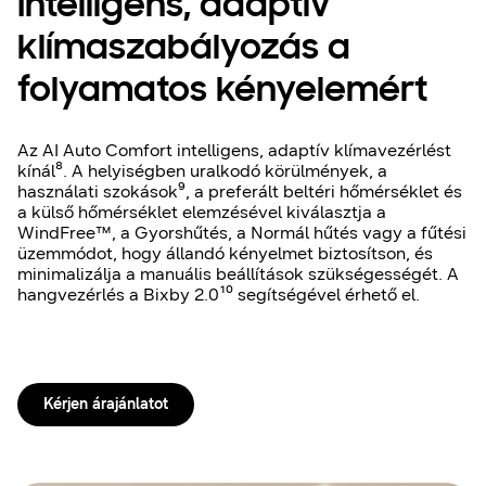
Intelligens, adaptív
klímaszabályozás a
folyamatos kényelemért
Az AI Auto Comfort intelligens, adaptív klímavezérlést
kínál⁸. A helyiségben uralkodó körülmények, a
használati szokások⁹, a preferált beltéri hőmérséklet és
a külső hőmérséklet elemzésével kiválasztja a
WindFree™, a Gyorshűtés, a Normál hűtés vagy a fűtési
üzemmódot, hogy állandó kényelmet biztosítson, és
minimalizálja a manuális beállítások szükségességét. A
hangvezérlés a Bixby 2.0¹⁰ segítségével érhető el.
Kérjen árajánlatot