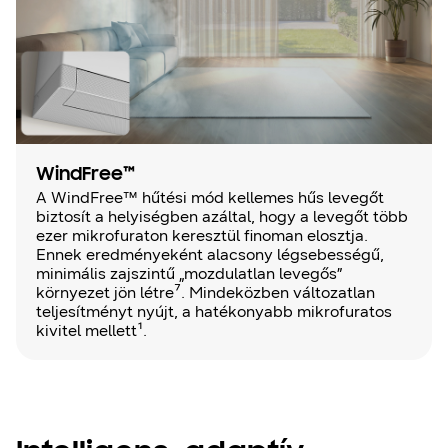
WindFree™
A WindFree™ hűtési mód kellemes hűs levegőt
biztosít a helyiségben azáltal, hogy a levegőt több
ezer mikrofuraton keresztül finoman elosztja.
Ennek eredményeként alacsony légsebességű,
minimális zajszintű „mozdulatlan levegős”
környezet jön létre⁷. Mindeközben változatlan
teljesítményt nyújt, a hatékonyabb mikrofuratos
kivitel mellett¹.