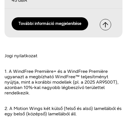
45 dBA
További információ megjelenítése
Jogi nyilatkozat
1. A WindFree Première+ és a WindFree Première
ugyanazt a megbízható WindFree™ teljesítményt
nyújtja, mint a korábbi modellek (pl. a 2025 AR9500T),
azonban 10%-kal nagyobb légbeszívó területtel
rendelkezik.
2. A Motion Wings két külső (felső és alsó) lamellából és
egy belső (középső) lamellából áll.