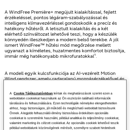
Kiskereskedelem
A WindFree Première+ megújult kialakítással, fejlett
érzékeléssel, pontos légáram-szabályozással és
Vendéglátás
intelligens klímavezérléssel gondoskodik a precíz és
hatékony hűtésről. A letisztult kialakítás és a két
elérhető színváltozat lehetővé teszi, hogy a készülék
Irodák
könnyedén illeszkedjen a modern belső terekbe. A jól
ismert WindFree™ hűtési mód megőrzése mellett
ugyanazt a kíméletes, huzatmentes komfortot biztosítja,
Fenntarthatóság
immár még hatékonyabb mikrofuratokkal¹.
A modell egyik kulcsfunkciója az AI-vezérelt Motion
One Samsung
Wind rendszer, amely radaralapú mozgásérzékelővel és
a Motion Wings technológiával a helyiségben
tartózkodók számához igazítja a légáramlást. Az
A
Cookie Tájékoztatónkban
leírtak és meghatározások szerint ezen a
intelligens vezérlés zökkenőmentes működést biztosít
SmartThings Pro
weboldalon cookiekat használunk az Ön eszközén található információk
prémium lakossági környezetben.
tárolására és felhasználására. Ezen technológiák némelyike elengedhetetlen
ahhoz, hogy biztonságos, jól működő és megbízható weboldalt biztosítsunk
Önnek. A legjobb felhasználói élmény biztosítása érdekében opcionális
cookiekat is szeretnénk használni, például analitikai és teljesítmény cookiekat,
Kérjen árajánlatot
valamint marketing és célzott cookiekat. Az opcionális cookiek lehetővé teszik
például weboldalunk közönségének mérését, személyre szabott hirdetések