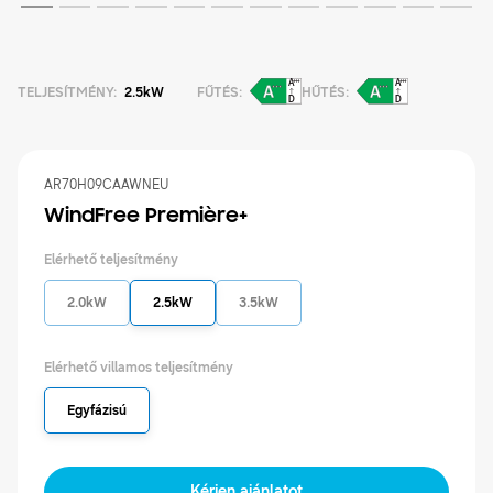
TELJESÍTMÉNY
:
2.5kW
FŰTÉS
:
HŰTÉS
:
AR70H09CAAWNEU
WindFree Première+
Elérhető teljesítmény
2.0kW
2.5kW
3.5kW
Elérhető villamos teljesítmény
Egyfázisú
Termékek
Kérjen ajánlatot