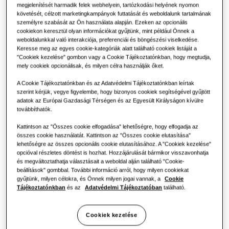
megjelenítését harmadik felek webhelyein, tartózkodási helyének nyomon
követését, célzott marketingkampányok futtatását és weboldalunk tartalmának
személyre szabását az Ön használata alapján. Ezeken az opcionális
cookiekon keresztül olyan információkat gyűjtünk, mint például Önnek a
weboldalunkkal való interakciója, preferenciái és böngészési viselkedése.
Keresse meg az egyes cookie-kategóriák alatt található cookiek listáját a
"Cookiek kezelése" gombon vagy a Cookie Tájékoztatónkban, hogy megtudja,
mely cookiek opcionálisak, és milyen célra használják őket.
A Cookie Tájékoztatónkban és az Adatvédelmi Tájékoztatónkban leírtak
szerint kérjük, vegye figyelembe, hogy bizonyos cookiek segítségével gyűjtött
adatok az Európai Gazdasági Térségen és az Egyesült Királyságon kívülre
továbbíthatók.
Kattintson az "Összes cookie elfogadása" lehetőségre, hogy elfogadja az
összes cookie használatát. Kattintson az "Összes cookie elutasítása"
lehetőségre az összes opcionális cookie elutasításához. A "Cookiek kezelése"
opcióval részletes döntést is hozhat. Hozzájárulását bármikor visszavonhatja
és megváltoztathatja választásait a weboldal alján található "Cookie-
beállítások" gombbal. További információ arról, hogy milyen cookiekat
A WindFree Première+
gyűjtünk, milyen célokra, és Önnek milyen jogai vannak, a
Cookie
Tájékoztatónkban
és az
Adatvédelmi Tájékoztatóban
található.
főbb jellemzői
Cookiek kezelése
A letisztult geometriai kialakítás, a kifinomult részletek