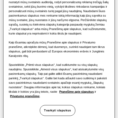
SPRENDIMAI KOMERCINIAMS PASTATAMS
nustatyti mūsų svetainės auditoriją, rodyti personalizuotą reklamą trečiųjų šalių
„Hero“ gaminiai
svetainėse, sekti jūsų buvimo vietą, vykdyti tikslines rinkodaros kampanijas ir
KOMERCINIAI SPRENDIMAI
PAJĖGUMAS
:
14.0KW
ŠILDYMAS
:
VĖSINIMAS
:
personalizuoti mūsų svetainės turinį pagal jūsų naudojimą. Naudodami šiuos
Oro kondicionavimo sprendimai
pasirenkamus slapukus mes renkame tokią informaciją kaip jūsų sąveika su
Viešbučiai
mūsų svetaine, jūsų nuostatos ir jūsų naršymo elgsena. Peržiūrėkite slapukų
sąrašą, susietą su kiekviena slapukų kategorija paspaudę mygtuką žemiau
Valdikliai
„Tvarkyti slapukus“ arba mūsų Pranešimą apie slapukus, kad sužinotumėte,
AC140BNMPKG/EU
kurie slapukai yra neprivalomi ir kokiu tikslu jie naudojami.
Mažmeninė prekyba
MSP Kanalinis Aukšto Efektyvumo
Kaip išsamiau aprašyta mūsų Pranešime apie slapukus ir Privatumo
pranešime, atkreipkite dėmesį, kad duomenys, surinkti naudojant tam tikrus
Galimas pajėgumas
Restoranas
slapukus, gali būti perduodami už Europos ekonominės erdvės ir Jungtinės
Karalystės ribų.
3.5KW
5.2KW
7.1KW
10.0KW
Biuras
Spustelėkite „Priimti visus slapukus“, kad sutiktumėte su visų slapukų
naudojimu. Spustelėkite „Atmesti visus slapukus“, kad atsisakytumėte visų
12.0KW
14.0KW
pasirenkamų slapukų. Taip pat galite atlikti išsamų pasirinkimą naudodami
Tvarumas
parinktį „Tvarkyti slapukus“. Galite bet kada atšaukti savo sutikimą ir pakeisti
savo pasirinkimus naudodami svetainės apačioje esantį mygtuką „Slapukų
Galima galia
„One Samsung“
nuostatos“. Daugiau informacijos apie tai, kokius slapukus renkame, kokiais
tikslais ir kokios yra jūsų teisės, rasite
Pranešime apie slapukus
ir
1 fazė
Privatumo pranešime
.
Tvarkyti slapukus
Rasti montuotoją