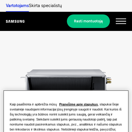
Vartotojams
Skirta specialistų
Rasti montuotoją
Menu
Atraskite
SPRENDIMAI GYVENAMOSIOMS PATALPOMS
Mūsų sprendimai
Kas yra šilumos siurblys ir kaip tai
veikia?
SPRENDIMAI JŪSŲ NAMAMS.
Gaminiai
Oro kondicionavimo sprendimai
Kaip paaiškinta ir apibrėžta mūsų
Pranešime apie slapukus
, slapukai šioje
Šilumos siurblio privalumai
svetainėje naudojami informacijai jūsų įrenginyje saugoti ir naudoti. Kai kurios iš
Gaminiai
šių technologijų yra būtinos norint suteikti jums saugią, gerai veikiančią ir
Apie „Samsung“
patikimą svetainę. Siekdami suteikti jums geriausią naudotojo patirtį, taip pat
Šilumos siurblių sprendimai
Kas yra oro kondicionierius ir kaip tai
norėtume naudoti pasirenkamus slapukus, pvz., analitinius ir našumo slapukus
veikia?
bei rinkodaros ir tikslinius slapukus. Nebūtinieji slapukai leidžia, pavyzdžiui,