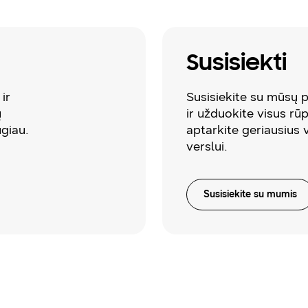
Susisiekti
ir
Susisiekite su mūsų
ų
ir užduokite visus rū
ugiau.
aptarkite geriausius 
verslui.
Susisiekite su mumis