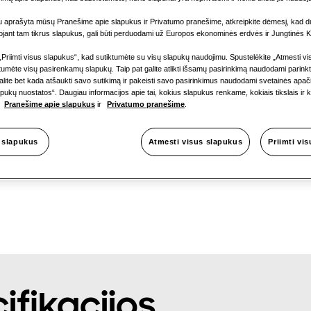
Galima galia
u aprašyta mūsų Pranešime apie slapukus ir Privatumo pranešime, atkreipkite dėmesį, kad 
1 fazė
ojant tam tikrus slapukus, gali būti perduodami už Europos ekonominės erdvės ir Jungtinės K
„Priimti visus slapukus“, kad sutiktumėte su visų slapukų naudojimu. Spustelėkite „Atmesti v
umėte visų pasirenkamų slapukų. Taip pat galite atlikti išsamų pasirinkimą naudodami parinkt
lite bet kada atšaukti savo sutikimą ir pakeisti savo pasirinkimus naudodami svetainės apači
ukų nuostatos“. Daugiau informacijos apie tai, kokius slapukus renkame, kokiais tikslais ir 
SINIMAS
:
e
Pranešime apie slapukus
ir
Privatumo pranešime
.
i slapukus
Atmesti visus slapukus
Priimti vi
ifikacijos