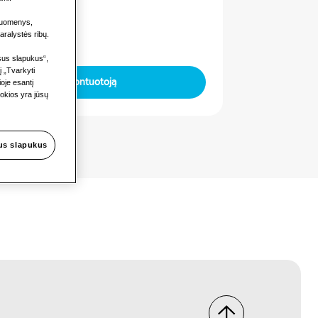
duomenys,
aralystės ribų.
isus slapukus“,
į „Tvarkyti
Rasti montuotoją
oje esantį
kokios yra jūsų
sus slapukus