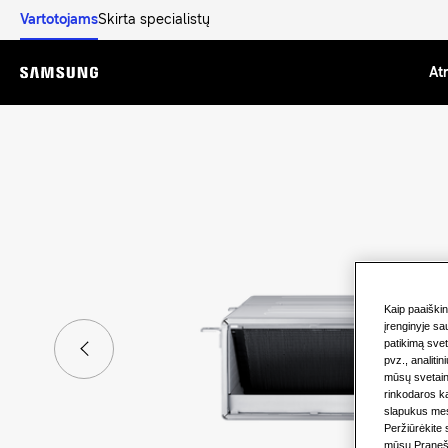
Vartotojams
Skirta specialistų
Atr
Menu
Kaip paaiški
įrenginyje sau
patikimą svet
pvz., analitin
mūsų svetainė
rinkodaros k
slapukus mes
Peržiūrėkite
mūsų Pranešim