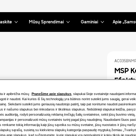
askite
Mūsų Sprendimai
Gaminiai
Apie „Sams
AC035BNMP
MSP K
Efek
nta ir apibrėžta mūsų
Pranešime apie slapukus
, slapukai šioje svetainėje naudojami informa
Galimas pa
goti ir naudoti. Kai kurios iš šių technologijų yra būtinos norint suteikti jums saugią, gerai veik
ainę. Siekdami suteikti jums geriausią naudotojo patirtį, taip pat norėtume naudoti pasirenka
3.5KW
ius ir našumo slapukus bei rinkodaros ir tikslinius slapukus. Nebūtinieji slapukai leidžia, pavyzd
s auditoriją, rodyti personalizuotą reklamą trečiųjų šalių svetainėse, sekti jūsų buvimo vietą, 
12.0KW
ampanijas ir personalizuoti mūsų svetainės turinį pagal jūsų naudojimą. Naudodami šiuos pa
 renkame tokią informaciją kaip jūsų sąveika su mūsų svetaine, jūsų nuostatos ir jūsų narš
 slapukų sąrašą, susietą su kiekviena slapukų kategorija paspaudę mygtuką žemiau „Tvarkyt
ą apie slapukus, kad sužinotumėte, kurie slapukai yra neprivalomi ir kokiu tikslu jie naudoj