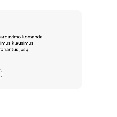
 pardavimo komanda
pimus klausimus,
variantus jūsų