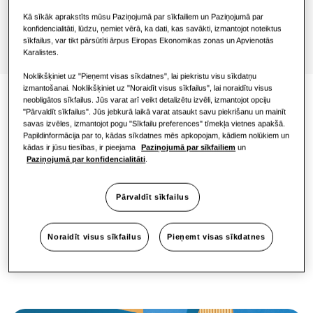
One Samsung
Kā sīkāk aprakstīts mūsu Paziņojumā par sīkfailiem un Paziņojumā par
konfidencialitāti, lūdzu, ņemiet vērā, ka dati, kas savākti, izmantojot noteiktus
sīkfailus, var tikt pārsūtīti ārpus Eiropas Ekonomikas zonas un Apvienotās
Karalistes.
Noklikšķiniet uz "Pieņemt visas sīkdatnes", lai piekristu visu sīkdatņu
izmantošanai. Noklikšķiniet uz "Noraidīt visus sīkfailus", lai noraidītu visus
neobligātos sīkfailus. Jūs varat arī veikt detalizētu izvēli, izmantojot opciju
Zemāks GSP
"Pārvaldīt sīkfailus". Jūs jebkurā laikā varat atsaukt savu piekrišanu un mainīt
savas izvēles, izmantojot pogu "Sīkfailu preferences" tīmekļa vietnes apakšā.
Papildinformācija par to, kādas sīkdatnes mēs apkopojam, kādiem nolūkiem un
kādas ir jūsu tiesības, ir pieejama
Paziņojumā par sīkfailiem
un
Jaunais EHS Split diapazons izmanto R32
Paziņojumā par konfidencialitāti
.
aukstumaģentu. Šim aukstumaģentam ir zemāks
globālās sasilšanas potenciāls (GSP), salīdzinot ar
iepriekšējo EHS Split modeli (AE120AXEDEH/EU), kas
Pārvaldīt sīkfailus
satur R410A aukstumaģentiem¹. Tas arī samazina
nepieciešamo aukstumaģenta daudzumu¹.
Noraidīt visus sīkfailus
Pieņemt visas sīkdatnes