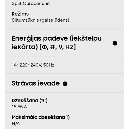
Split Ourdoor unit
Režīms
Siltumsūknis (gaiss-ūdens)
Enerģijas padeve (iekštelpu
iekārta) [Φ, #, V, Hz]
1Φ, 220~240V, 50Hz
Strāvas ievade
Dzesēšana (℃)
15.55 A
Maksimāla dzesēšana 1)
N/A