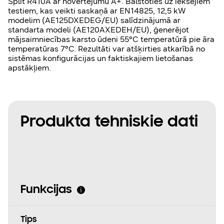
Split R410A ar novērtējumu A+. Balstoties uz iekšējiem
testiem, kas veikti saskaņā ar EN14825, 12,5 kW
modelim (AE125DXEDEG/EU) salīdzinājumā ar
standarta modeli (AE120AXEDEH/EU), ģenerējot
mājsaimniecības karsto ūdeni 55°C temperatūrā pie āra
temperatūras 7°C. Rezultāti var atšķirties atkarībā no
sistēmas konfigurācijas un faktiskajiem lietošanas
apstākļiem.
Produkta tehniskie dati
Funkcijas
Tips