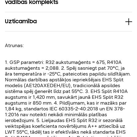
vadības komplekts
Uzticamība
Atrunas:
1. GSP parametri: R32 aukstumaģents = 675, R410A
aukstumaģents = 2,088. 2. Spēj sasniegt pat 70
°
C, ja
āra temperatūra ir -25
°
C, pateicoties papildu sildītājam.
Normālas darbības apstākļos iepriekšējais EHS Split
modelis (AE120AXEDEH/EU), tradicionālā apsildes
sistēma spēj ģenerēt līdz pat 55°C. 3. EHS Split R410A
augstums ir 1,420 mm, savukārt jaunā EHS Split R32
augstums ir 850 mm. 4. Pildījumam, kas ir mazāks par
1,84 kg, standartos IEC 60335-2-40:2018 un EN 378-
1:2016 nav noteikti nekādi minimālās platības
ierobežojumi. 5. Lieljaudas EHS Split R32 ir sezonālā
veiktspējas koeficienta novērtējums A++ attiecībā uz
LWT 55°C, tādēļ tas ir efektīvāks nekā standarta EHS