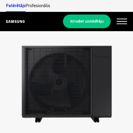
Patērētājs
Profesionālis
Atrodiet uzstādītāju
Menu
Atklājiet
DZĪVOJAMO ĒKU RISINĀJUMI
Mūsu risinājumi
Kas ir siltumsūknis un kā tas darbojas?