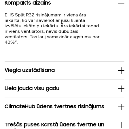
Kompakts dizains
EHS Split R32 risinājumam ir viena āra
iekārta, ko var savienot ar jūsu klienta
izvēlētu iekštelpu iekārtu. Āra iekārtai tagad
ir viens ventilators, nevis dubultais
ventilators. Tas ļauj samazinār augstumu par
40%³.
Viegla uzstādīšana
Liela jauda visu gadu
ClimateHub ūdens tvertnes risinājums
Trešās puses karstā ūdens tvertne un