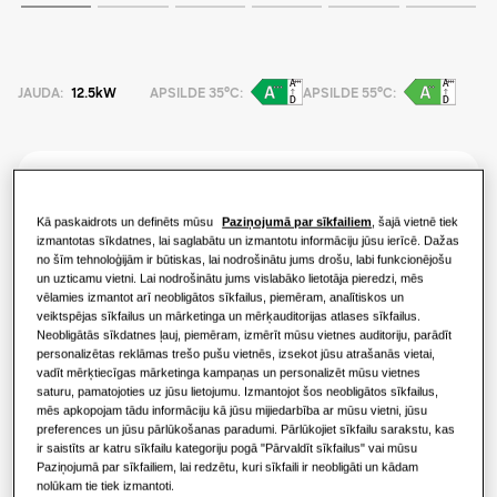
RISINĀJUMI JŪSU MĀJOKLIM
Produkti
Siltumsūkņa priekšrocības
Gaisa kondicionēšanas risinājumi
JAUDA
:
12.5kW
APSILDE 35°C
:
APSILDE 55°C
:
Produkti
Par Samsung
Kas ir gaisa kondicionētājs un kā tas
Siltumsūkņa risinājumi
darbojas?
RISINĀJUMI KOMERCIĀLAJĀM ĒKĀM
KOMERCIĀLIE RISINĀJUMI
AE125DXEDEGEU
Hero produkti
Split Outdoor (R32) - High Capacity
Kā paskaidrots un definēts mūsu
Paziņojumā par sīkfailiem
, šajā vietnē tiek
Gaisa kondicionēšanas risinājumi
Viesnīcām
izmantotas sīkdatnes, lai saglabātu un izmantotu informāciju jūsu ierīcē. Dažas
no šīm tehnoloģijām ir būtiskas, lai nodrošinātu jums drošu, labi funkcionējošu
Pieejamā ietilpība
un uzticamu vietni. Lai nodrošinātu jums vislabāko lietotāja pieredzi, mēs
Vadīklas
vēlamies izmantot arī neobligātos sīkfailus, piemēram, analītiskos un
Mazumtirdzniecības ēkām
12.5kW
16.0kW
veiktspējas sīkfailus un mārketinga un mērķauditorijas atlases sīkfailus.
Neobligātās sīkdatnes ļauj, piemēram, izmērīt mūsu vietnes auditoriju, parādīt
personalizētas reklāmas trešo pušu vietnēs, izsekot jūsu atrašanās vietai,
Restorānam
Pieejamā jauda
vadīt mērķtiecīgas mārketinga kampaņas un personalizēt mūsu vietnes
saturu, pamatojoties uz jūsu lietojumu. Izmantojot šos neobligātos sīkfailus,
mēs apkopojam tādu informāciju kā jūsu mijiedarbība ar mūsu vietni, jūsu
1 fāze
3 fāzes
Birojam
preferences un jūsu pārlūkošanas paradumi. Pārlūkojiet sīkfailu sarakstu, kas
ir saistīts ar katru sīkfailu kategoriju pogā "Pārvaldīt sīkfailus" vai mūsu
Ilgtspējība
Paziņojumā par sīkfailiem, lai redzētu, kuri sīkfaili ir neobligāti un kādam
nolūkam tie tiek izmantoti.
Atrodiet uzstādītāju