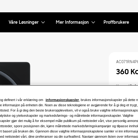
Våre Løsninger
Mer Informasjon
Proffbrukere
AC071RN4P
360 K
Kompatibel 
AC071RXAD
AC140RXAD
og definert i vår erklæring om
informasjonskapsler
, brukes informasjonskapsler på dette ne
e informasjon på enheten din. Noen av disse teknologiene er avgjørende for å gi deg et trygt
Tilgjengelig
nettsted. For å gi deg den beste brukeropplevelsen, vil vi også bruke valgfrie informasjonskapsl
lytiske og ytelseskapsler og markedsførings- og målrettede informasjonskapsler. Valgfrie
7.1KW
apsler gjør det mulig å for eksempel måle publikum på nettstedet vårt, vise personlig annon
ettsteder, spore posisjonen din, kjøre målrettede markedsføringskampanjer og tilpasse innhol
rt basert på bruken din. Gjennom disse valgfrie informasjonskapslene samler vi inn informas
ed nettstedet vårt, dine preferanser og din surfeatferd. Naviger gjennom listen over informa
Tilgjengelig 