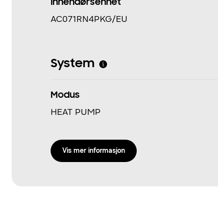
Innendørsenhet
AC071RN4PKG/EU
System
Modus
HEAT PUMP
Vis mer informasjon