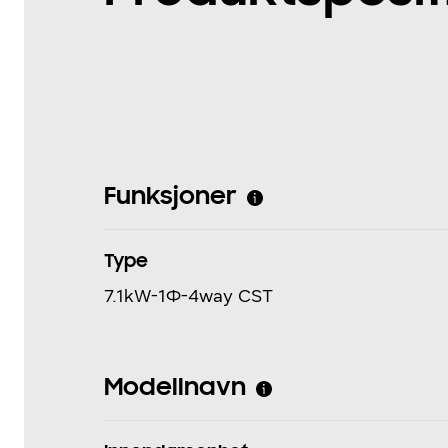
Funksjoner
Type
7.1kW-1Φ-4way CST
Modellnavn