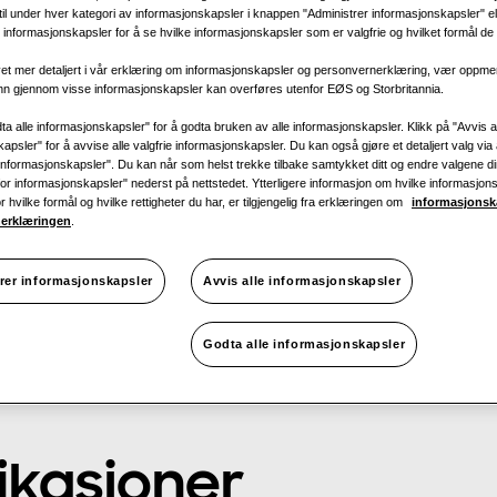
 til under hver kategori av informasjonskapsler i knappen "Administrer informasjonskapsler" ell
informasjonskapsler for å se hvilke informasjonskapsler som er valgfrie og hvilket formål de b
1 fase
t mer detaljert i vår erklæring om informasjonskapsler og personvernerklæring, vær oppm
inn gjennom visse informasjonskapsler kan overføres utenfor EØS og Storbritannia.
ta alle informasjonskapsler" for å godta bruken av alle informasjonskapsler. Klikk på "Avvis a
apsler" for å avvise alle valgfrie informasjonskapsler. Du kan også gjøre et detaljert valg via 
KJØLING
:
informasjonskapsler". Du kan når som helst trekke tilbake samtykket ditt og endre valgene d
r for informasjonskapsler" nederst på nettstedet. Ytterligere informasjon om hvilke informasjon
or hvilke formål og hvilke rettigheter du har, er tilgjengelig fra erklæringen om
informasjonsk
erklæringen
.
rer informasjonskapsler
Avvis alle informasjonskapsler
Godta alle informasjonskapsler
ikasjoner