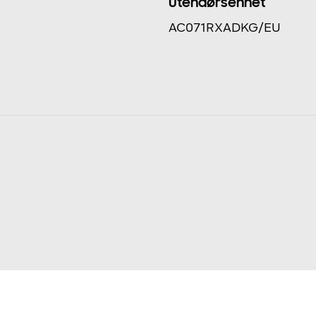
Utendørsenhet
AC071RXADKG/EU