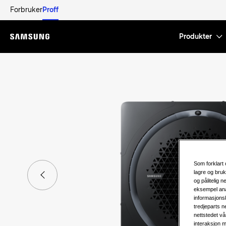
Forbruker
Proff
Produkter
Menu
Som forklart 
lagre og bruk
og pålitelig 
eksempel ana
informasjonsk
tredjeparts n
nettstedet vå
interaksjon m