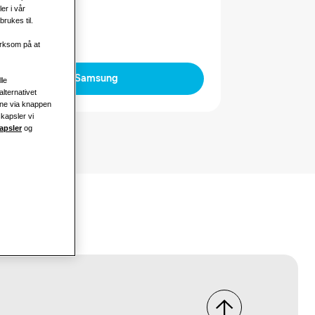
er i vår
rukes til.
erksom på at
Kontakt Samsung
lle
alternativet
ine via knappen
skapsler vi
apsler
og