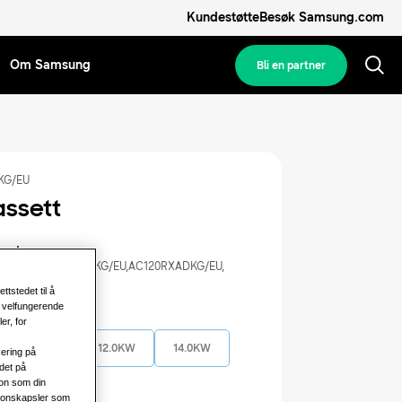
Kundestøtte
Besøk Samsung.com
Om Samsung
Bli en partner
KG/EU
assett
med:
KG/EU
,
AC100RXADKG/EU
,
AC120RXADKG/EU
,
KG/EU
ttstedet til å
, velfungerende
 kapasitet
er, for
10.0KW
12.0KW
14.0KW
sering på
det på
jon som din
sjonskapsler som
effekt