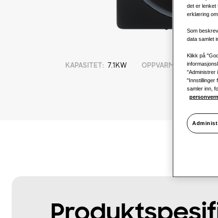
det er lenket
erklæring om 
Som beskreve
data samlet 
Klikk på "God
informasjonsk
KAPASITET
:
7.1KW
OPPVARMING
:
"Administrer 
"Innstillinge
samler inn, f
personvern
Administ
Produktspesif