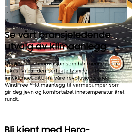
Se vårt bransjeledende
utvalg av klimaanlegg
Utviklet med innovasjon som har mennesker i
fokus. Vi har den perfekte løsningen for
inneklimaet ditt, fra våre revolusjonerende
WindFree™-klimaanlegg til varmepumper som
gir deg jevn og komfortabel innetemperatur året
rundt.
Bli kjent med Hero-