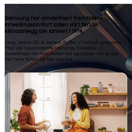
Samsung har omdefinert fremtidens
inneklimakomfort siden vårt første
klimaanlegg ble lansert i 1974.
I dag, nesten 50 år senere, flytter vi fortsatt grensene.
Med vår toppmoderne teknologi forbedrer vi
inneklimaet der mennesker bor og jobber, slik at alle
kan finne flyten og føle seg bra.