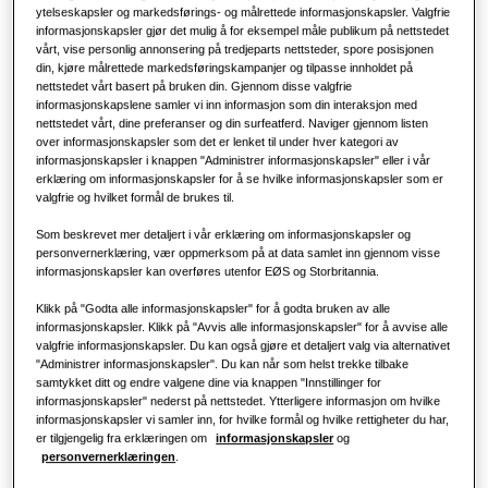
ytelseskapsler og markedsførings- og målrettede informasjonskapsler. Valgfrie
informasjonskapsler gjør det mulig å for eksempel måle publikum på nettstedet
vårt, vise personlig annonsering på tredjeparts nettsteder, spore posisjonen
Kontor
din, kjøre målrettede markedsføringskampanjer og tilpasse innholdet på
nettstedet vårt basert på bruken din. Gjennom disse valgfrie
Bærekraft
informasjonskapslene samler vi inn informasjon som din interaksjon med
nettstedet vårt, dine preferanser og din surfeatferd. Naviger gjennom listen
over informasjonskapsler som det er lenket til under hver kategori av
One Samsung
informasjonskapsler i knappen "Administrer informasjonskapsler" eller i vår
erklæring om informasjonskapsler for å se hvilke informasjonskapsler som er
valgfrie og hvilket formål de brukes til.
Som beskrevet mer detaljert i vår erklæring om informasjonskapsler og
personvernerklæring, vær oppmerksom på at data samlet inn gjennom visse
informasjonskapsler kan overføres utenfor EØS og Storbritannia.
Klikk på "Godta alle informasjonskapsler" for å godta bruken av alle
informasjonskapsler. Klikk på "Avvis alle informasjonskapsler" for å avvise alle
valgfrie informasjonskapsler. Du kan også gjøre et detaljert valg via alternativet
"Administrer informasjonskapsler". Du kan når som helst trekke tilbake
samtykket ditt og endre valgene dine via knappen "Innstillinger for
informasjonskapsler" nederst på nettstedet. Ytterligere informasjon om hvilke
informasjonskapsler vi samler inn, for hvilke formål og hvilke rettigheter du har,
er tilgjengelig fra erklæringen om
informasjonskapsler
og
personvernerklæringen
.