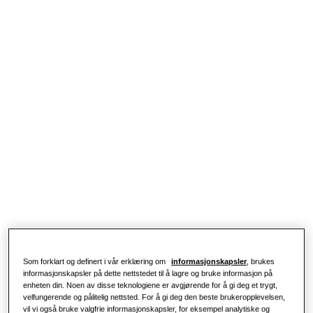
BOLIGLØSNINGER
Våre løsninger
Hva er en varmepumpe, og hvordan
fungerer den?
LØSNINGER TIL BOLIGEN DIN
Produkter
Klimaanleggsløsninger
Fordeler med en varmepumpe
Produkter
Om Samsung
Varmepumpeløsninger
Hva er et klimaanlegg, og hvordan
fungerer det?
LØSNINGER FOR NÆRINGSBYGG
Hero-produkter
KOMMERSIELLE LØSNINGER
Klimaanleggsløsninger
Hoteller
Kontroller
Som forklart og definert i vår erklæring om
informasjonskapsler
, brukes
Detaljhandel
informasjonskapsler på dette nettstedet til å lagre og bruke informasjon på
enheten din. Noen av disse teknologiene er avgjørende for å gi deg et trygt,
velfungerende og pålitelig nettsted. For å gi deg den beste brukeropplevelsen,
Restaurant
vil vi også bruke valgfrie informasjonskapsler, for eksempel analytiske og