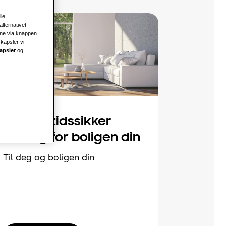
lle
alternativet
ine via knappen
skapsler vi
apsler
og
En fremtidssikker
løsning for boligen din
Til deg og boligen din