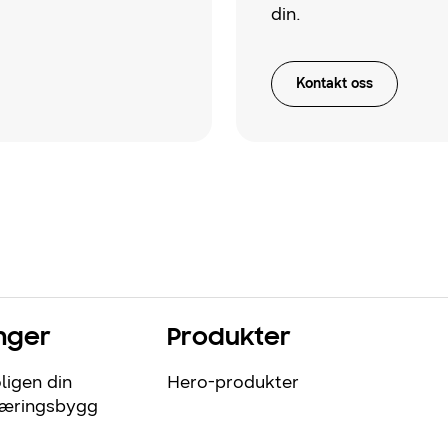
din.
Kontakt oss
nger
Produkter
ligen din
Hero-produkter
næringsbygg