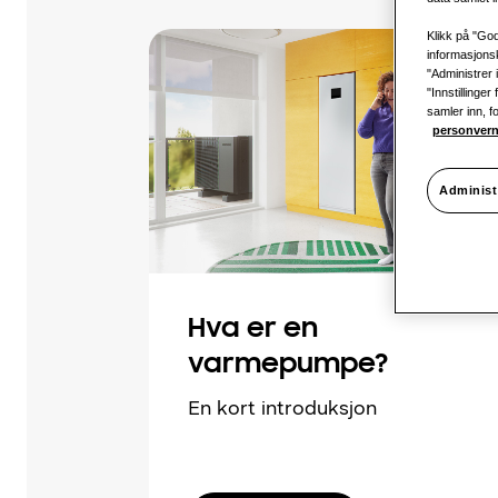
Klikk på "God
informasjonsk
"Administrer 
"Innstillinge
samler inn, f
personvern
Administ
Hva er en
varmepumpe?
En kort introduksjon