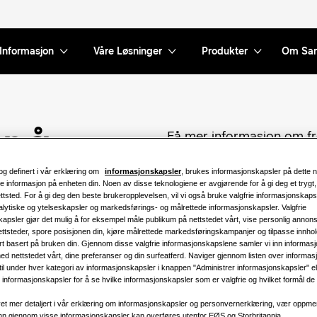
Informasjon
Våre Løsninger
Produkter
Om Sa
Få mer informasjon om f
r å
kjøleteknologi, fra hvorda
får.
og definert i vår erklæring om
informasjonskapsler
, brukes informasjonskapsler på dette ne
e informasjon på enheten din. Noen av disse teknologiene er avgjørende for å gi deg et trygt
nettsted. For å gi deg den beste brukeropplevelsen, vil vi også bruke valgfrie informasjonskapsl
lytiske og ytelseskapsler og markedsførings- og målrettede informasjonskapsler. Valgfrie
r.
apsler gjør det mulig å for eksempel måle publikum på nettstedet vårt, vise personlig annon
ettsteder, spore posisjonen din, kjøre målrettede markedsføringskampanjer og tilpasse innhol
rt basert på bruken din. Gjennom disse valgfrie informasjonskapslene samler vi inn informas
ed nettstedet vårt, dine preferanser og din surfeatferd. Naviger gjennom listen over informa
 til under hver kategori av informasjonskapsler i knappen "Administrer informasjonskapsler" ell
informasjonskapsler for å se hvilke informasjonskapsler som er valgfrie og hvilket formål de b
t mer detaljert i vår erklæring om informasjonskapsler og personvernerklæring, vær oppm
inn gjennom visse informasjonskapsler kan overføres utenfor EØS og Storbritannia.