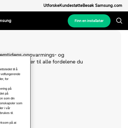
Utforske
Kundestøtte
Besøk Samsung.com
msung
Finn en installatør
remtidens oppvarmings- og
n det fungerer til alle fordelene du
ttstedet til å
, velfungerende
er, for
sering på
det på
jon som din
sjonskapsler som
er i vår
rukes til.
erksom på at