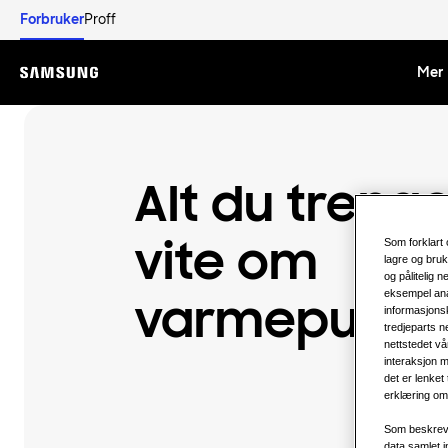
Forbruker
Proff
Mer 
Menu
Alt du trenge
Som forklart 
vite om
lagre og bruk
og pålitelig 
eksempel ana
varmepumpe
informasjonsk
tredjeparts n
nettstedet vå
interaksjon m
det er lenket
erklæring om 
Som beskreve
data samlet 