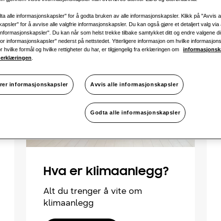
ta alle informasjonskapsler" for å godta bruken av alle informasjonskapsler. Klikk på "Avvis a
apsler" for å avvise alle valgfrie informasjonskapsler. Du kan også gjøre et detaljert valg via 
informasjonskapsler". Du kan når som helst trekke tilbake samtykket ditt og endre valgene d
r for informasjonskapsler" nederst på nettstedet. Ytterligere informasjon om hvilke informasjon
or hvilke formål og hvilke rettigheter du har, er tilgjengelig fra erklæringen om
informasjonsk
erklæringen
.
rer informasjonskapsler
Avvis alle informasjonskapsler
Godta alle informasjonskapsler
Hva er klimaanlegg?
Alt du trenger å vite om
klimaanlegg