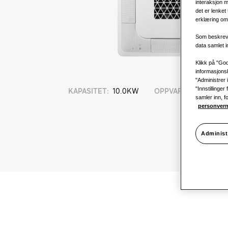
interaksjon m
det er lenket
erklæring om 
Som beskreve
data samlet 
Klikk på "God
informasjonsk
"Administrer 
"Innstillinge
KAPASITET
:
10.0KW
OPPVARMING
:
samler inn, f
personvern
Administ