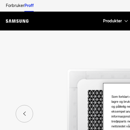
Forbruker
Proff
Produkter
Menu
Som forklart 
lagre og bruk
og pålitelig 
eksempel ana
informasjonsk
tredjeparts n
nettstedet vå