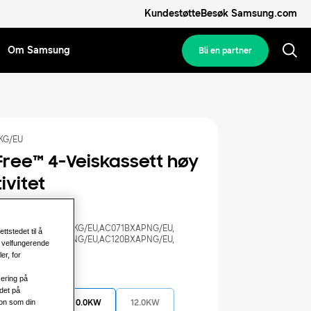
Kundestøtte
Besøk Samsung.com
Om Samsung
Bli en partner
KG/EU
ree™️ 4-Veiskassett høy
ivitet
med:
KG/EU
,
AC071BXAPKG/EU
,
AC071BXAPNG/EU
,
ttstedet til å
KG/EU
,
AC100BXAPNG/EU
,
AC120BXAPNG/EU
,
, velfungerende
NG/EU
er, for
 kapasitet
sering på
det på
jon som din
7.1KW
10.0KW
12.0KW