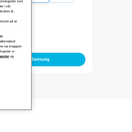
sjonskapsler som
er i vår
rukes til.
erksom på at
effekt
lle
alternativet
ine via knappen
skapsler vi
apsler
og
Kontakt Samsung