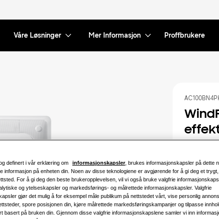
Våre Løsninger
Mer Informasjon
Proffbrukere
AC100BN4P
WindF
effekt
Kompatibel 
AC052BXAP
og definert i vår erklæring om
informasjonskapsler
, brukes informasjonskapsler på dette ne
AC100BXAP
e informasjon på enheten din. Noen av disse teknologiene er avgjørende for å gi deg et trygt
AC140BXAP
nettsted. For å gi deg den beste brukeropplevelsen, vil vi også bruke valgfrie informasjonskapsl
lytiske og ytelseskapsler og markedsførings- og målrettede informasjonskapsler. Valgfrie
Tilgjengelig
apsler gjør det mulig å for eksempel måle publikum på nettstedet vårt, vise personlig annon
ettsteder, spore posisjonen din, kjøre målrettede markedsføringskampanjer og tilpasse innhol
rt basert på bruken din. Gjennom disse valgfrie informasjonskapslene samler vi inn informas
5.2KW