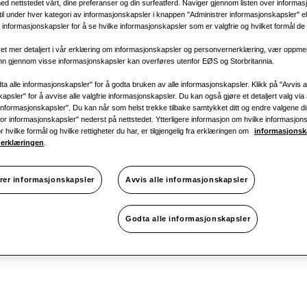
ed nettstedet vårt, dine preferanser og din surfeatferd. Naviger gjennom listen over informa
 til under hver kategori av informasjonskapsler i knappen "Administrer informasjonskapsler" ell
14.0KW
informasjonskapsler for å se hvilke informasjonskapsler som er valgfrie og hvilket formål de b
t mer detaljert i vår erklæring om informasjonskapsler og personvernerklæring, vær oppm
Tilgjengelig 
inn gjennom visse informasjonskapsler kan overføres utenfor EØS og Storbritannia.
ta alle informasjonskapsler" for å godta bruken av alle informasjonskapsler. Klikk på "Avvis a
1 fase
apsler" for å avvise alle valgfrie informasjonskapsler. Du kan også gjøre et detaljert valg via 
informasjonskapsler". Du kan når som helst trekke tilbake samtykket ditt og endre valgene d
r for informasjonskapsler" nederst på nettstedet. Ytterligere informasjon om hvilke informasjon
KJØLING
:
or hvilke formål og hvilke rettigheter du har, er tilgjengelig fra erklæringen om
informasjonsk
erklæringen
.
rer informasjonskapsler
Avvis alle informasjonskapsler
Godta alle informasjonskapsler