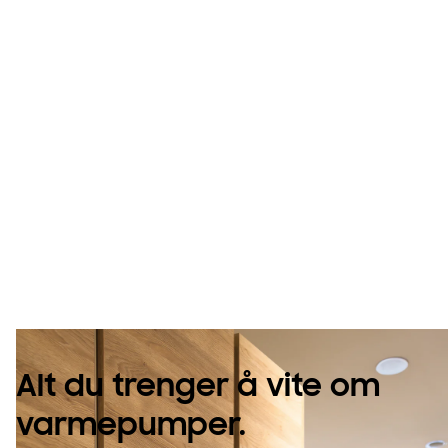
Bli kjent i
varmepumpenes
verden
Alt du trenger å vite om
varmepumper.