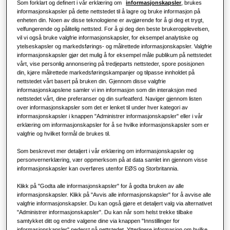
Som forklart og definert i vår erklæring om
informasjonskapsler
, brukes
Om Samsung
informasjonskapsler på dette nettstedet til å lagre og bruke informasjon på
Varmepumpeløsninger
Hva er et klimaanlegg, og hvordan
enheten din. Noen av disse teknologiene er avgjørende for å gi deg et trygt,
fungerer det?
velfungerende og pålitelig nettsted. For å gi deg den beste brukeropplevelsen,
LØSNINGER FOR NÆRINGSBYGG
vil vi også bruke valgfrie informasjonskapsler, for eksempel analytiske og
Hero-produkter
KOMMERSIELLE LØSNINGER
ytelseskapsler og markedsførings- og målrettede informasjonskapsler. Valgfrie
Klimaanleggsløsninger
informasjonskapsler gjør det mulig å for eksempel måle publikum på nettstedet
vårt, vise personlig annonsering på tredjeparts nettsteder, spore posisjonen
Hoteller
din, kjøre målrettede markedsføringskampanjer og tilpasse innholdet på
nettstedet vårt basert på bruken din. Gjennom disse valgfrie
Kontroller
informasjonskapslene samler vi inn informasjon som din interaksjon med
Detaljhandel
nettstedet vårt, dine preferanser og din surfeatferd. Naviger gjennom listen
over informasjonskapsler som det er lenket til under hver kategori av
informasjonskapsler i knappen "Administrer informasjonskapsler" eller i vår
erklæring om informasjonskapsler for å se hvilke informasjonskapsler som er
Restaurant
valgfrie og hvilket formål de brukes til.
Som beskrevet mer detaljert i vår erklæring om informasjonskapsler og
Kontor
personvernerklæring, vær oppmerksom på at data samlet inn gjennom visse
informasjonskapsler kan overføres utenfor EØS og Storbritannia.
Bærekraft
Klikk på "Godta alle informasjonskapsler" for å godta bruken av alle
informasjonskapsler. Klikk på "Avvis alle informasjonskapsler" for å avvise alle
One Samsung
valgfrie informasjonskapsler. Du kan også gjøre et detaljert valg via alternativet
"Administrer informasjonskapsler". Du kan når som helst trekke tilbake
samtykket ditt og endre valgene dine via knappen "Innstillinger for
informasjonskapsler" nederst på nettstedet. Ytterligere informasjon om hvilke