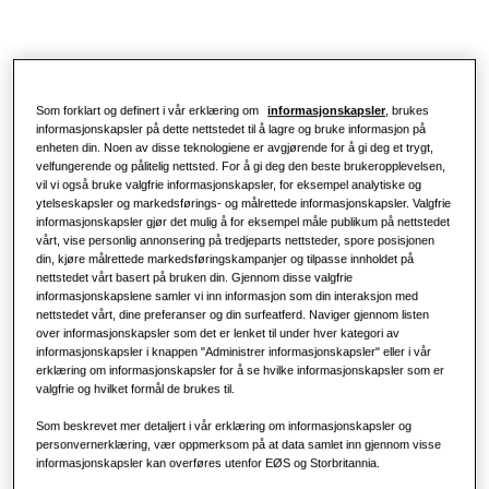
Klimaanleggsløsninger
Fordeler med en varmepumpe
Produkter
Om Samsung
Varmepumpeløsninger
Hva er et klimaanlegg, og hvordan
fungerer det?
Som forklart og definert i vår erklæring om
informasjonskapsler
, brukes
LØSNINGER FOR NÆRINGSBYGG
informasjonskapsler på dette nettstedet til å lagre og bruke informasjon på
Hero-produkter
enheten din. Noen av disse teknologiene er avgjørende for å gi deg et trygt,
KOMMERSIELLE LØSNINGER
velfungerende og pålitelig nettsted. For å gi deg den beste brukeropplevelsen,
Klimaanleggsløsninger
vil vi også bruke valgfrie informasjonskapsler, for eksempel analytiske og
Hoteller
ytelseskapsler og markedsførings- og målrettede informasjonskapsler. Valgfrie
informasjonskapsler gjør det mulig å for eksempel måle publikum på nettstedet
Kontroller
vårt, vise personlig annonsering på tredjeparts nettsteder, spore posisjonen
din, kjøre målrettede markedsføringskampanjer og tilpasse innholdet på
Detaljhandel
nettstedet vårt basert på bruken din. Gjennom disse valgfrie
informasjonskapslene samler vi inn informasjon som din interaksjon med
nettstedet vårt, dine preferanser og din surfeatferd. Naviger gjennom listen
Restaurant
over informasjonskapsler som det er lenket til under hver kategori av
informasjonskapsler i knappen "Administrer informasjonskapsler" eller i vår
erklæring om informasjonskapsler for å se hvilke informasjonskapsler som er
Kontor
valgfrie og hvilket formål de brukes til.
Som beskrevet mer detaljert i vår erklæring om informasjonskapsler og
Bærekraft
personvernerklæring, vær oppmerksom på at data samlet inn gjennom visse
informasjonskapsler kan overføres utenfor EØS og Storbritannia.
One Samsung