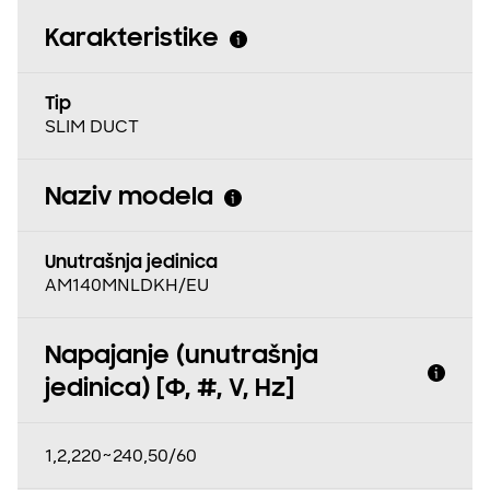
Karakteristike
Tip
SLIM DUCT
Naziv modela
Unutrašnja jedinica
AM140MNLDKH/EU
Napajanje (unutrašnja
jedinica) [Φ, #, V, Hz]
1,2,220~240,50/60