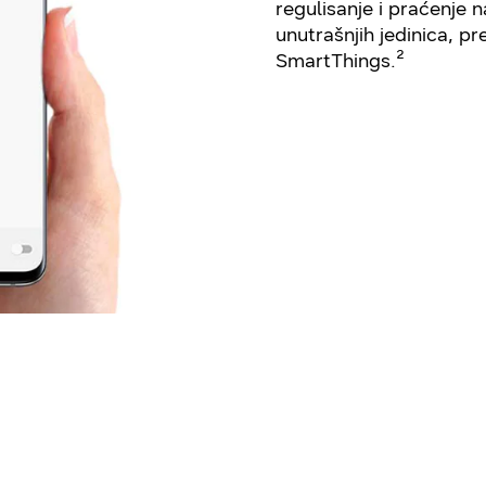
regulisanje i praćenje 
unutrašnjih jedinica, p
SmartThings.²