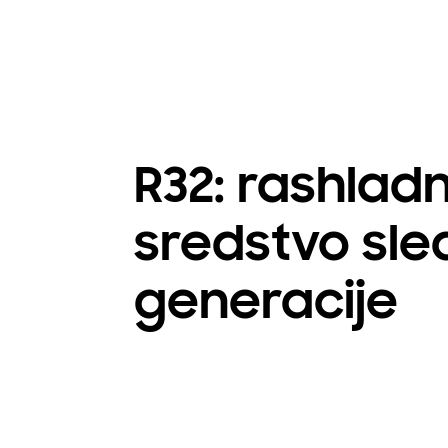
R32: rashlad
sredstvo sl
generacije