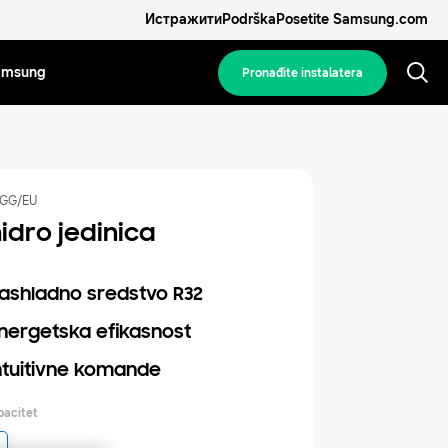
Истражити
Podrška
Posetite Samsung.com
Samsung
Pronađite instalatera
GG/EU
hidro jedinica
ashladno sredstvo R32
nergetska efikasnost
ntuitivne komande
pacitet