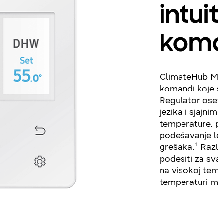
intui
kom
ClimateHub Mo
komandi koje s
Regulator oset
jezika i sjajn
temperature, p
podešavanje l
grešaka.¹ Raz
podesiti za sva
na visokoj tem
temperaturi mo