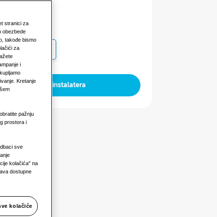
et stranici za
naga
am obezbede
vo, takođe bismo
lačići za
za
Tri faze
kažete
ampanje i
ikupljamo
ivanje. Kretanje
Pronađite instalatera
našem
obratite pažnju
g prostora i
Odbaci sve
janje
ije kolačića" na
prava dostupne
sve kolačiće