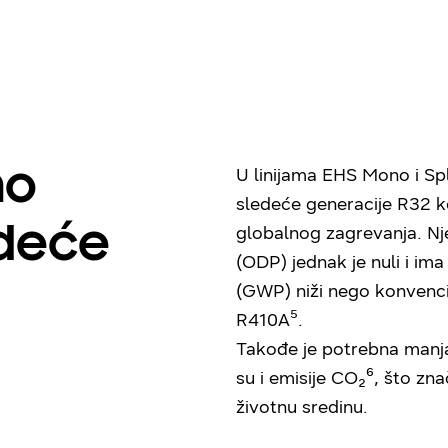
no
U linijama EHS Mono i Spl
sledeće generacije R32 ko
edeće
globalnog zagrevanja. Nj
(ODP) jednak je nuli i im
(GWP) niži nego konvenci
R410A⁵.
Takođe je potrebna manja
su i emisije CO₂⁶, što zn
životnu sredinu.