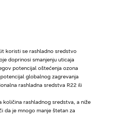
it koristi se rashladno sredstvo
je doprinosi smanjenju uticaja
egov potencijal oštećenja ozona
a potencijal globalnog zagrevanja
onalna rashladna sredstva R22 ili
 količina rashladnog sredstva, a niže
ači da je mnogo manje štetan za