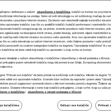
9.0KW
bjašnjeno i definisano u našem
obaveštenju o kolačićima
, kolačići se koriste na ovoj Intern
Dostupna s
i korišćenje informacija na uređaju. Neke od ovih tehnologija su od suštinskog značaja da v
nkcionalnu i pouzdanu Internet stranicu. Da bismo vam obezbedili najbolje korisničko iskust
stimo opcionalne kolačiće, kao što su analitički kolačići i kolačići performansi i marketinški i ko
Jedna fa
 Opcionalni kolačići omogućavaju da, na primer, izmerite posetioce naše Internet stranice, pri
no oglašavanje na lokacijama trećih strana, pratite lokaciju, pokrenete ciljane marketinške k
ete sadržaj naše Internet stranice na osnovu vaše upotrebe. Kroz ove opcionalne kolačiće pr
ao što su vaša interakcija sa našom Internet stranicom, vaše željene postavke i vaše pretraž
olačića povezanih sa svakom kategorijom kolačića na dugmetu "Upravljanje kolačićima" ili u 
 kolačićima da biste videli koji kolačići su opcionalni i u koju svrhu se koriste.
isano detaljnije u našem obaveštenju o kolačićima i obaveštenju o obradi podataka o ličnosti, 
ci prikupljeni putem određenih kolačića mogu biti preneti izvan Srbije, Evropskog ekonomsko
raljevstva.
ugme "Prihvati sve kolačiće" da biste pristali na korišćenje svih kolačića. Kliknite na dugme "
biste odbili sve opcionalne kolačiće. Granulni izbor možete da napravite i putem alata "Upravl
Možete povući saglasnost i promeniti izbore u bilo kom trenutku pomoću dugmeta "Željene opc
stranice. Dodatne informacije o tome koje kolačiće prikupljamo, u koje svrhe i koja su vaša 
tenju o kolačićima
i
obaveštenju o obradi podataka o ličnosti
.
nje kolačićima
Odbaci sve kolačiće
Prihvati 