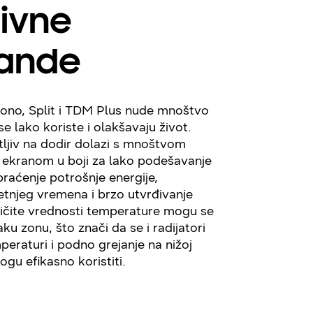
tivne
ande
no, Split i TDM Plus nude mnoštvo
e lako koriste i olakšavaju život.
ljiv na dodir dolazi s mnoštvom
im ekranom u boji za lako podešavanje
raćenje potrošnje energije,
etnjeg vremena i brzo utvrđivanje
ličite vrednosti temperature mogu se
ku zonu, što znači da se i radijatori
peraturi i podno grejanje na nižoj
gu efikasno koristiti.