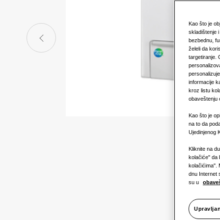
Kao što je o
skladištenje 
bezbednu, fu
želeli da kori
targetiranje.
personalizova
personalizuj
informacije k
kroz listu k
obaveštenju o
Kao što je op
na to da poda
Ujedinjenog K
Kliknite na d
kolačiće" da 
kolačićima". 
dnu Internet 
su u
obaveš
Upravlja