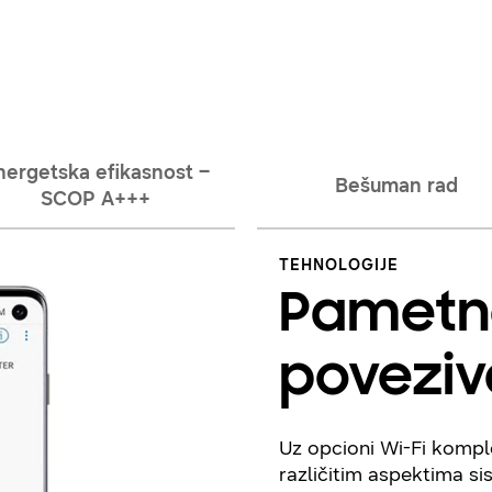
nergetska efikasnost –
Bešuman rad
SCOP A+++
TEHNOLOGIJE
Pametn
poveziv
Uz opcioni Wi-Fi kompl
različitim aspektima si