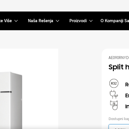
te Više
Naša Rešenja
Proizvodi
O Kompaniji 
AE090RNYD
Split 
R
E
I
Dostupni ka