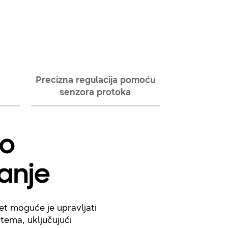
Precizna regulacija pomoću
senzora protoka
o
anje
et moguće je upravljati
stema, uključujući