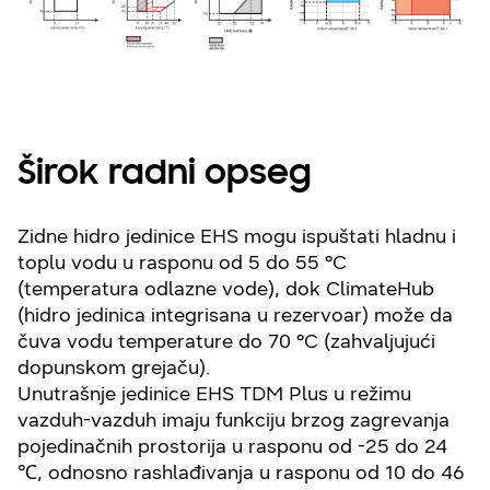
Širok radni opseg
Zidne hidro jedinice EHS mogu ispuštati hladnu i
toplu vodu u rasponu od 5 do 55 °C
(temperatura odlazne vode), dok ClimateHub
(hidro jedinica integrisana u rezervoar) može da
čuva vodu temperature do 70 °C (zahvaljujući
dopunskom grejaču).
Unutrašnje jedinice EHS TDM Plus u režimu
vazduh-vazduh imaju funkciju brzog zagrevanja
pojedinačnih prostorija u rasponu od -25 do 24
℃, odnosno rashlađivanja u rasponu od 10 do 46