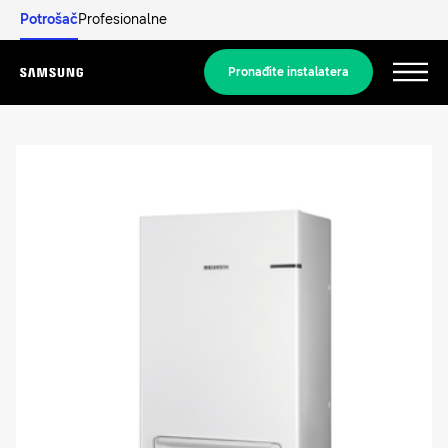
Potrošač
Profesionalne
Pronađite instalatera
Menu
Otkrijte više
REŠENJA ZA STAMBENE PROSTORE
Naša rešenja
Šta je toplotna pumpa i kako ona