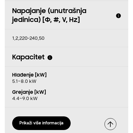
Napajanje (unutrašnja
jedinica) [Φ, #, V, Hz]
1,2,220-240,50
Kapacitet
Hlađenje [kW]
5.1~8.0 kW
Grejanje [kW]
4.4~9.0 kW
Prikaži više informacija