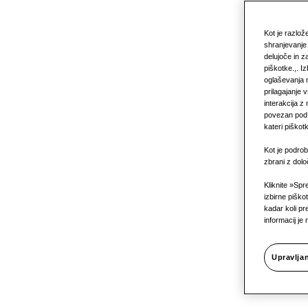
Kot je razlo
shranjevanje 
delujoče in z
piškotke.,. I
oglaševanja n
prilagajanje 
interakcija z
povezan pod v
kateri piškot
Kot je podrob
zbrani z dol
Pionirji
Kliknite »Spr
izbirne piško
kadar koli p
informacij je 
klimati
Upravlja