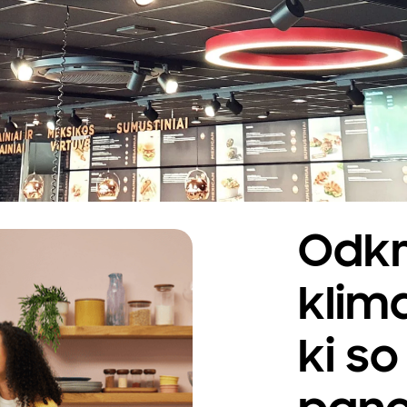
Odkr
klima
ki so