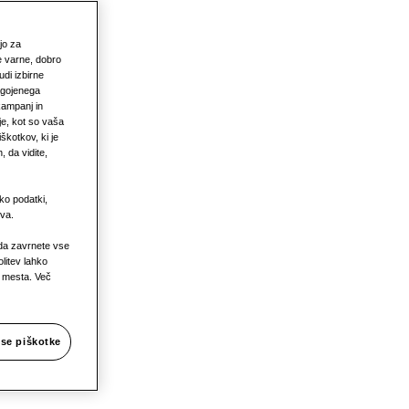
ajo za
e varne, dobro
udi izbirne
lagojenega
 kampanj in
je, kot so vaša
škotkov, ki je
 da vidite,
ko podatki,
va.
u
 da zavrnete vse
litev lahko
a mesta. Več
vse piškotke