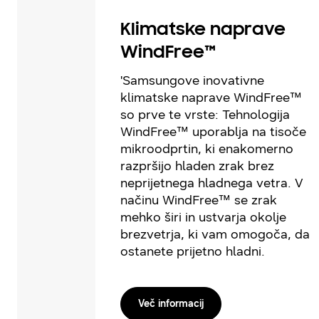
Klimatske naprave
WindFree™
'Samsungove inovativne
klimatske naprave WindFree™
so prve te vrste: Tehnologija
WindFree™ uporablja na tisoče
mikroodprtin, ki enakomerno
razpršijo hladen zrak brez
neprijetnega hladnega vetra. V
načinu WindFree™ se zrak
mehko širi in ustvarja okolje
brezvetrja, ki vam omogoča, da
ostanete prijetno hladni.
Več informacij