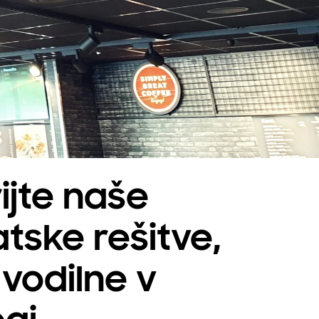
ijte naše
tske rešitve,
 vodilne v