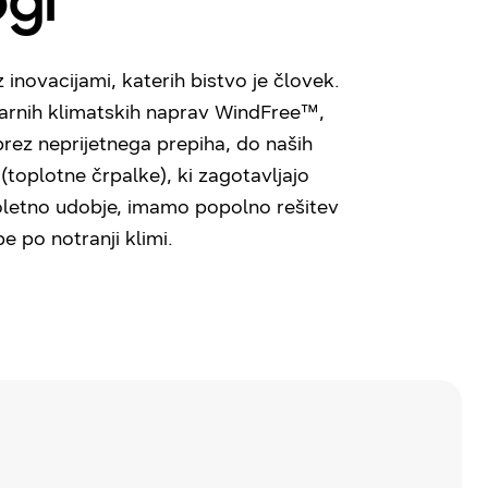
gi
 inovacijami, katerih bistvo je človek.
arnih klimatskih naprav WindFree™,
 brez neprijetnega prepiha, do naših
toplotne črpalke), ki zagotavljajo
loletno udobje, imamo popolno rešitev
e po notranji klimi.