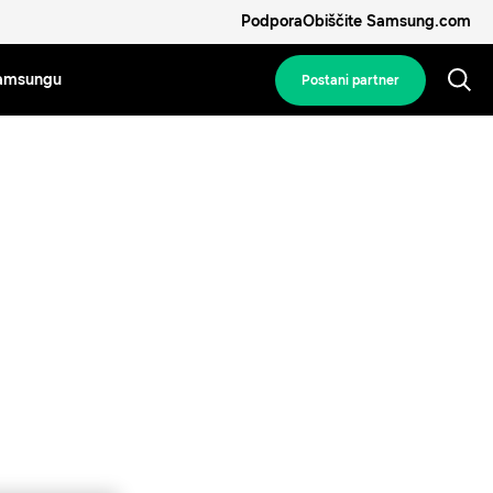
Podpora
Obiščite Samsung.com
amsungu
Postani partner