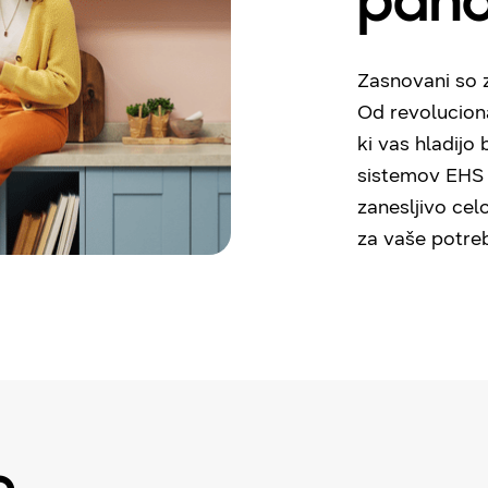
pano
Zasnovani so z
Od revolucion
ki vas hladijo
sistemov EHS (
zanesljivo ce
za vaše potreb