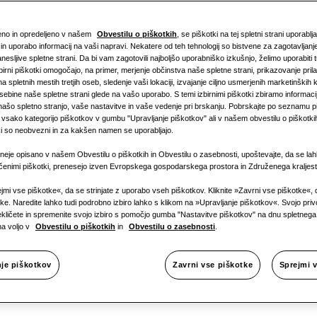
ženo in opredeljeno v našem
Obvestilu o piškotkih
, se piškotki na tej spletni strani uporablj
in uporabo informacij na vaši napravi. Nekatere od teh tehnologij so bistvene za zagotavljanj
anesljive spletne strani. Da bi vam zagotovili najboljšo uporabniško izkušnjo, želimo uporabiti t
zbirni piškotki omogočajo, na primer, merjenje občinstva naše spletne strani, prikazovanje pri
a spletnih mestih tretjih oseb, sledenje vaši lokaciji, izvajanje ciljno usmerjenih marketinških
vsebine naše spletne strani glede na vašo uporabo. S temi izbirnimi piškotki zbiramo informaci
 našo spletno stranjo, vaše nastavitve in vaše vedenje pri brskanju. Pobrskajte po seznamu pi
sako kategorijo piškotkov v gumbu "Upravljanje piškotkov" ali v našem obvestilu o piškotkih,
ki so neobvezni in za kakšen namen se uporabljajo.
neje opisano v našem Obvestilu o piškotkih in Obvestilu o zasebnosti, upoštevajte, da se lah
očenimi piškotki, prenesejo izven Evropskega gospodarskega prostora in Združenega kraljest
 na področj
ejmi vse piškotke«, da se strinjate z uporabo vseh piškotkov. Kliknite »Zavrni vse piškotke«,
tke. Naredite lahko tudi podrobno izbiro lahko s klikom na »Upravljanje piškotkov«. Svojo privo
rekličete in spremenite svojo izbiro s pomočjo gumba "Nastavitve piškotkov" na dnu spletneg
na voljo v
Obvestilu o piškotkih
in
Obvestilu o zasebnosti
.
zacije
nje piškotkov
Zavrni vse piškotke
Sprejmi 