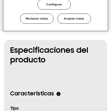
One Samsung
Solicitar Presupuesto
Configurar
Rechazar todas
Aceptar todas
SmartThings Pro
Especificaciones del
producto
Características
Tipo