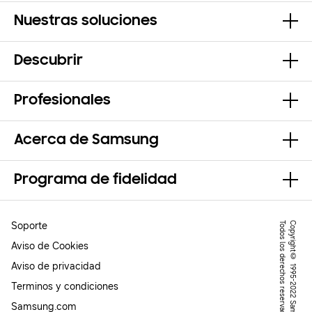
Nuestras soluciones
Descubrir
Profesionales
Acerca de Samsung
Programa de fidelidad
Soporte
.
C
o
p
y
r
ig
h
t
©
1
9
9
5
-
2
0
2
2
S
a
m
s
u
n
g
.
T
o
d
o
s
l
o
s
d
e
r
e
c
h
o
s
r
e
s
e
r
v
a
d
o
s
Aviso de Cookies
Aviso de privacidad
Terminos y condiciones
Samsung.com