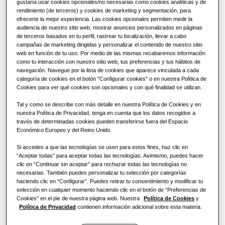
Ventajas de una bomba de calor
gustaría usar cookies opcionales/no necesarias como cookies analíticas y de
rendimiento (de terceros) y cookies de marketing y segmentación, para
CAPACIDAD
:
7.1KW
CALOR
:
ENFRIAMIENTO
:
Programa de fidelidad
ofrecerte la mejor experiencia. Las cookies opcionales permiten medir la
audiencia de nuestro sitio web, mostrar anuncios personalizados en páginas
Controles
¿Qué es un aire acondicionado y
de terceros basados en tu perfil, rastrear tu localización, llevar a cabo
cómo funciona?
campañas de marketing dirigidas y personalizar el contenido de nuestro sitio
web en función de tu uso. Por medio de las mismas recabaremos información
SOLUCIONES COMERCIALES
AC071BNLDKG/EU
como tu interacción con nuestro sitio web, tus preferencias y tus hábitos de
navegación. Navegue por la lista de cookies que aparece vinculada a cada
Conducto de baja presión
Hoteles
categoría de cookies en el botón "Configurar cookies" o en nuestra Política de
Cookies para ver qué cookies son opcionales y con qué finalidad se utilizan.
Compatible con:
AC026RXADKG/EU
,
AC035RXADKG/EU
,
AC052RXADKG/EU
,
Tal y como se describe con más detalle en nuestra Política de Cookies y en
Comercio
AC071RXADKG/EU
nuestra Política de Privacidad, tenga en cuenta que los datos recogidos a
través de determinadas cookies pueden transferirse fuera del Espacio
Capacidad disponible
Económico Europeo y del Reino Unido.
Restaurante
Si accedes a que las tecnologías se usen para estos fines, haz clic en
2.6KW
3.5KW
5.2KW
7.1KW
“Aceptar todas” para aceptar todas las tecnologías. Asimismo, puedes hacer
Oficina
clic en “Continuar sin aceptar” para rechazar todas las tecnologías no
necesarias. También puedes personalizar tu selección por categorías
Tipo de alimentación
haciendo clic en “Configurar”. Puedes retirar tu consentimiento y modificar tu
Sostenibilidad
selección en cualquier momento haciendo clic en el botón de “Preferencias de
1 fase
Cookies” en el pie de nuestra página web. Nuestra
Política de Cookies
y
Política de Privacidad
contienen información adicional sobre esta materia.