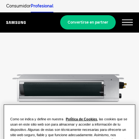
Consumidor
Profesional
Convertirse en partner
Menu
Productos
PRODUCTOS ESTRELLA
Nuestras soluciones
WindFree
SOLUCIONES PARA TU HOGAR
Descubrir
SmartThings
Soluciones de climatización
SOLUCIONES RESIDENCIALES
Profesionales
Cassette 360
Soluciones de bombas de calor
¿Qué es una bomba de calor y cómo
Como se indica y define en nuestra
Política de Cookies
, las cookies que se
funciona?
Documentación y Catálogos
SOLUCIONES PARA EDIFICIOS COMERCIALES
usan en este sitio web son para almacenar y acceder a información de tu
Acerca de Samsung
dispositivo. Algunas de estas son técnicamente necesarias para ofrecerte un
Productos
sitio web seguro, fiable y que funcione adecuadamente. Asimismo, nos
Soluciones de climatización