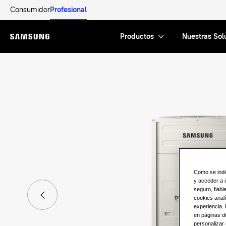
Consumidor
Profesional
Productos
Nuestras Sol
Menu
Como se indi
y acceder a i
seguro, fiab
cookies analí
experiencia.
en páginas de
personalizar