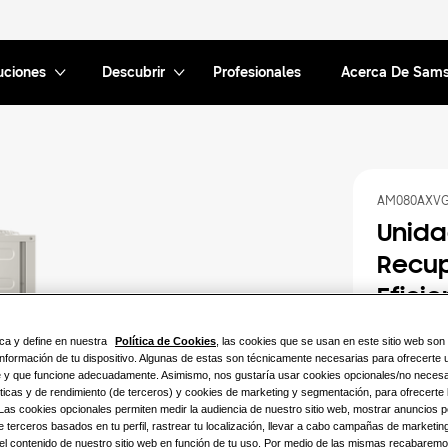
uciones
Descubrir
Profesionales
Acerca De Sam
AM080AXVG
Unida
Recup
Eficie
ca y define en nuestra
Política de Cookies
, las cookies que se usan en este sitio web so
Capacidad d
nformación de tu dispositivo. Algunas de estas son técnicamente necesarias para ofrecerte u
le y que funcione adecuadamente. Asimismo, nos gustaría usar cookies opcionales/no neces
22.4KW
ticas y de rendimiento (de terceros) y cookies de marketing y segmentación, para ofrecerte 
 Las cookies opcionales permiten medir la audiencia de nuestro sitio web, mostrar anuncios 
45.0KW
 terceros basados en tu perfil, rastrear tu localización, llevar a cabo campañas de marketing
 el contenido de nuestro sitio web en función de tu uso. Por medio de las mismas recabarem