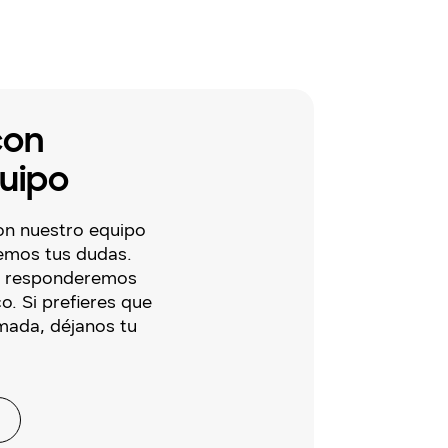
con
uipo
on nuestro equipo
emos tus dudas.
te responderemos
o. Si prefieres que
mada, déjanos tu