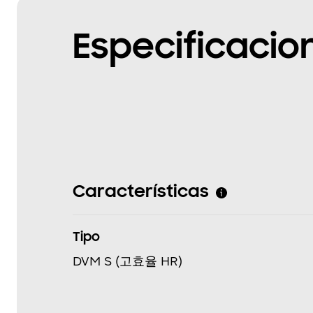
Especificacio
Características
Tipo
DVM S (고효율 HR)