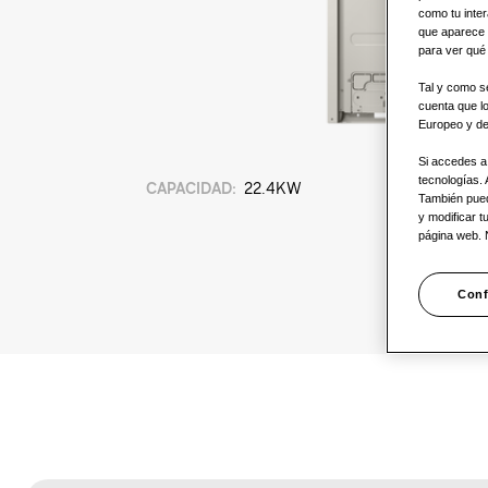
como tu inter
que aparece 
para ver qué 
Tal y como se
cuenta que l
Europeo y de
Si accedes a 
tecnologías.
CAPACIDAD
:
22.4KW
También puede
y modificar t
página web.
Conf