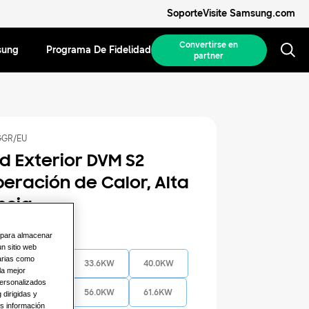
Soporte
Visite Samsung.com
Convertirse en
sung
Programa De Fidelidad
partner
GR/EU
d Exterior DVM S2
eración de Calor, Alta
ncia
n para almacenar
isponible
n sitio web
arias como
28.0KW
33.6KW
40.0KW
la mejor
personalizados
50.4KW
56.0KW
61.6KW
 dirigidas y
os información