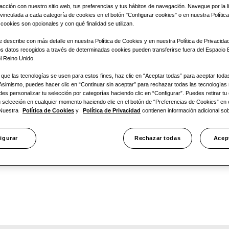
acción con nuestro sitio web, tus preferencias y tus hábitos de navegación. Navegue por la l
67.2KW
vinculada a cada categoría de cookies en el botón "Configurar cookies" o en nuestra Polític
cookies son opcionales y con qué finalidad se utilizan.
Tipo de ali
 describe con más detalle en nuestra Política de Cookies y en nuestra Política de Privacida
os datos recogidos a través de determinadas cookies pueden transferirse fuera del Espacio
l Reino Unido.
3 fases
que las tecnologías se usen para estos fines, haz clic en “Aceptar todas” para aceptar toda
 Asimismo, puedes hacer clic en “Continuar sin aceptar” para rechazar todas las tecnologías
s personalizar tu selección por categorías haciendo clic en “Configurar”. Puedes retirar tu
u selección en cualquier momento haciendo clic en el botón de “Preferencias de Cookies” en e
 Nuestra
Política de Cookies
y
Política de Privacidad
contienen información adicional sob
igurar
Rechazar todas
Acep