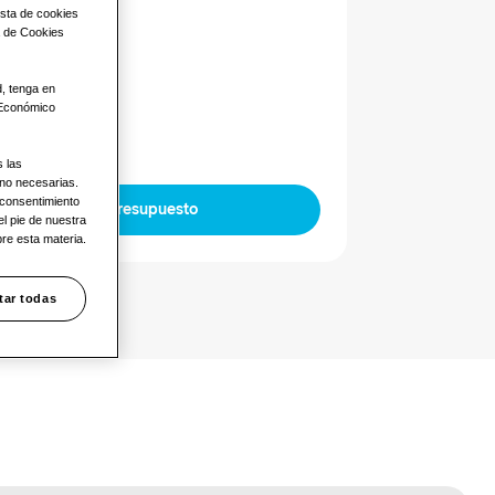
ista de cookies
72.8KW
a de Cookies
mentación
d, tenga en
 Económico
s las
 no necesarias.
 consentimiento
Solicitar Presupuesto
l pie de nuestra
re esta materia.
tar todas