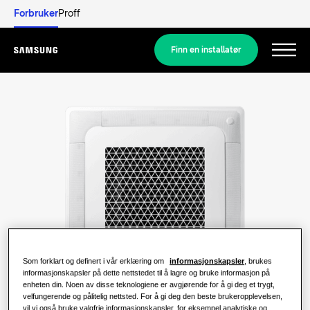
Forbruker
Proff
Finn en installatør
Menu
Mer informasjon
BOLIGLØSNINGER
Våre løsninger
Hva er en varmepumpe, og hvordan
fungerer den?
LØSNINGER TIL BOLIGEN DIN
Produkter
Klimaanleggsløsninger
Som forklart og definert i vår erklæring om
informasjonskapsler
, brukes
Fordeler med en varmepumpe
informasjonskapsler på dette nettstedet til å lagre og bruke informasjon på
Produkter
enheten din. Noen av disse teknologiene er avgjørende for å gi deg et trygt,
Om Samsung
velfungerende og pålitelig nettsted. For å gi deg den beste brukeropplevelsen,
Varmepumpeløsninger
Hva er et klimaanlegg, og hvordan
vil vi også bruke valgfrie informasjonskapsler, for eksempel analytiske og