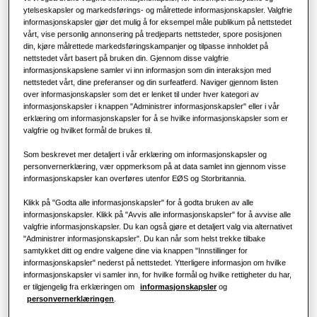
fungerer det?
ytelseskapsler og markedsførings- og målrettede informasjonskapsler. Valgfrie
LØSNINGER FOR NÆRINGSBYGG
KAPASITET
:
2.8kW
informasjonskapsler gjør det mulig å for eksempel måle publikum på nettstedet
Hero-produkter
KOMMERSIELLE LØSNINGER
vårt, vise personlig annonsering på tredjeparts nettsteder, spore posisjonen
Klimaanleggsløsninger
din, kjøre målrettede markedsføringskampanjer og tilpasse innholdet på
nettstedet vårt basert på bruken din. Gjennom disse valgfrie
Hoteller
informasjonskapslene samler vi inn informasjon som din interaksjon med
AM028DN4DKGEU
nettstedet vårt, dine preferanser og din surfeatferd. Naviger gjennom listen
Kontroller
over informasjonskapsler som det er lenket til under hver kategori av
WindFree 4-veis kassett
Detaljhandel
informasjonskapsler i knappen "Administrer informasjonskapsler" eller i vår
erklæring om informasjonskapsler for å se hvilke informasjonskapsler som er
Tilgjengelig kapasitet
valgfrie og hvilket formål de brukes til.
Restaurant
2.8kW
3.6kW
4.5kW
5.6kW
Som beskrevet mer detaljert i vår erklæring om informasjonskapsler og
personvernerklæring, vær oppmerksom på at data samlet inn gjennom visse
informasjonskapsler kan overføres utenfor EØS og Storbritannia.
7.1kW
9.0kW
11.2kW
12.8kW
Kontor
Klikk på "Godta alle informasjonskapsler" for å godta bruken av alle
14.0kW
Bærekraft
informasjonskapsler. Klikk på "Avvis alle informasjonskapsler" for å avvise alle
valgfrie informasjonskapsler. Du kan også gjøre et detaljert valg via alternativet
"Administrer informasjonskapsler". Du kan når som helst trekke tilbake
One Samsung
samtykket ditt og endre valgene dine via knappen "Innstillinger for
Tilgjengelig effekt
informasjonskapsler" nederst på nettstedet. Ytterligere informasjon om hvilke
informasjonskapsler vi samler inn, for hvilke formål og hvilke rettigheter du har,
1 fase
er tilgjengelig fra erklæringen om
informasjonskapsler
og
personvernerklæringen
.