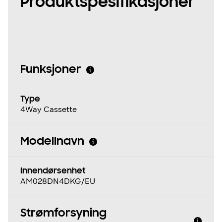
Produktspesifikasjoner
Funksjoner
Type
4Way Cassette
Modellnavn
Innendørsenhet
AM028DN4DKG/EU
Strømforsyning