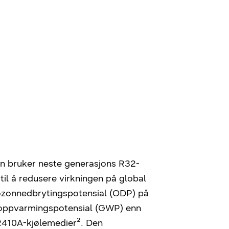
n bruker neste generasjons R32-
il å redusere virkningen på global
ozonnedbrytingspotensial (ODP) på
t oppvarmingspotensial (GWP) enn
R410A-kjølemedier². Den