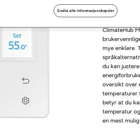
intui
Godta alle informasjonskapsler
ClimateHub Mo
brukervennlige
mye enklere. T
språkalternati
du kan juster
energiforbruke
oversikt over e
temperaturer f
betyr at du ka
temperatur og
en mest mulig 