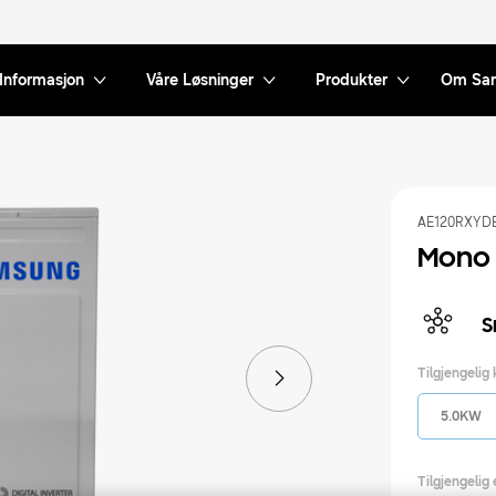
Informasjon
Våre Løsninger
Produkter
Om Sa
AE120RXYD
Mono 
S
Tilgjengelig
5.0KW
Tilgjengelig 