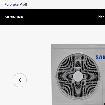
Forbruker
Proff
Mer 
Menu