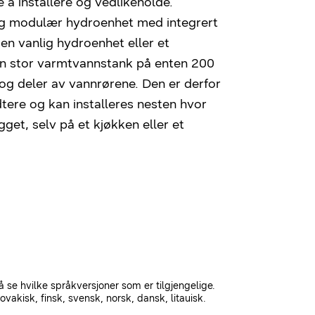
 å installere og vedlikeholde.
g modulær hydroenhet med integrert
en vanlig hydroenhet eller et
 en stor varmtvannstank på enten 200
r og deler av vannrørene. Den er derfor
tere og kan installeres nesten hvor
gget, selv på et kjøkken eller et
å se hvilke språkversjoner som er tilgjengelige.
ovakisk, finsk, svensk, norsk, dansk, litauisk.