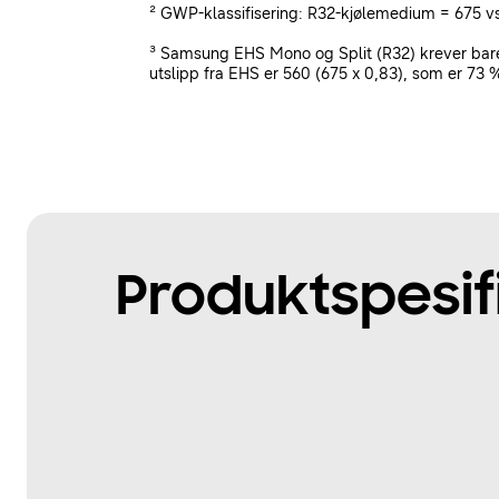
² GWP-klassifisering: R32-kjølemedium = 675 
³ Samsung EHS Mono og Split (R32) krever bar
utslipp fra EHS er 560 (675 x 0,83), som er 7
Produktspesif