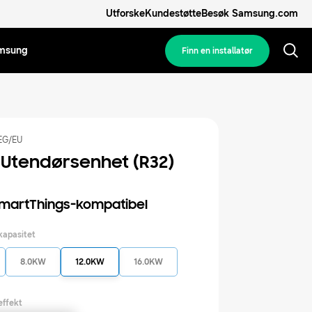
Utforske
Kundestøtte
Besøk Samsung.com
msung
Finn en installatør
EG/EU
Utendørsenhet (R32)
martThings-kompatibel
 kapasitet
8.0KW
12.0KW
16.0KW
effekt