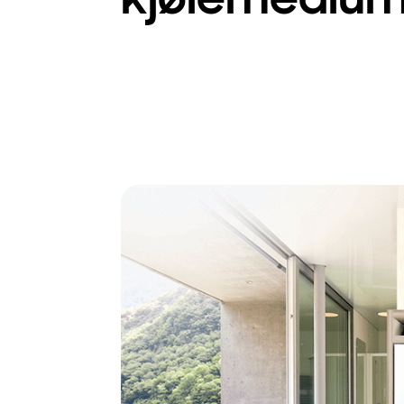
kjølemediu