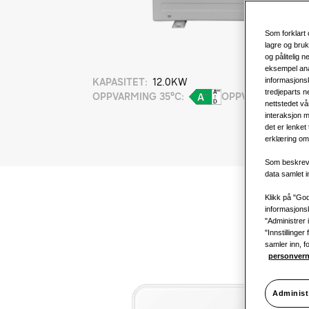
Som forklart 
lagre og bruk
og pålitelig 
eksempel ana
informasjonsk
KAPASITET
:
12.0KW
tredjeparts n
OPPVARMING 35°C
:
OPPVARMING 55°
nettstedet vå
interaksjon m
det er lenket
erklæring om 
Som beskreve
data samlet 
Klikk på "God
informasjonsk
"Administrer 
"Innstillinge
samler inn, f
personvern
Administ