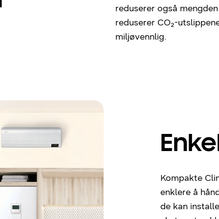
m
reduserer også mengden
reduserer CO₂-utslippen
miljøvennlig.
Enkel
Kompakte Clim
enklere å hånd
de kan install