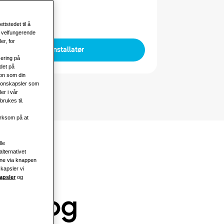
3 faser
ttstedet til å
, velfungerende
er, for
Finn en installatør
sering på
det på
jon som din
sjonskapsler som
er i vår
rukes til.
erksom på at
lle
alternativet
ine via knappen
skapsler vi
apsler
og
tisk og