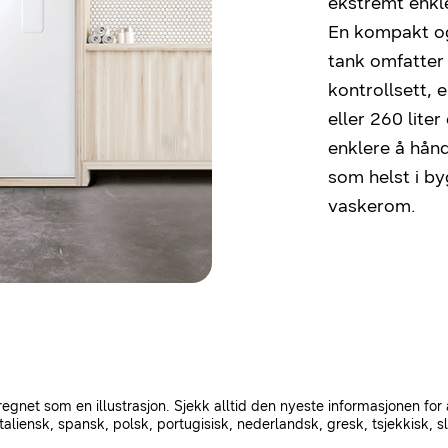
ekstremt enkle
En kompakt o
tank omfatter 
kontrollsett,
eller 260 lite
enklere å hånd
som helst i by
vaskerom.
egnet som en illustrasjon. Sjekk alltid den nyeste informasjonen for 
taliensk, spansk, polsk, portugisisk, nederlandsk, gresk, tsjekkisk, sl