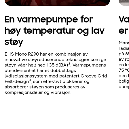
En varmepumpe for
V
høy temperatur og lav
er
støy
Mang
radi
på 6
EHS Mono R290 har en kombinasjon av
av r
innovative støyreduserende teknologier som gir
en k
støynivåer helt ned i 35 d(BA)². Varmepumpens
75 °
utendørsenhet har et dobbeltlags
den 
lydisolasjonssystem med patentert Groove Grid
boli
Felt-design³, som effektivt blokkerer og
damp
absorberer støyen som produseres av
kompresjonsdeler og vibrasjon.