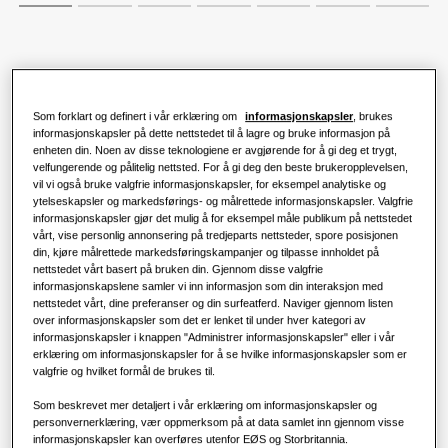
Klimaanleggsløsninger
Fordeler med en varmepumpe
Produkter
Om Samsung
KAPASITET
:
5.0KW
Varmepumpeløsninger
Hva er et klimaanlegg, og hvordan
OPPVARMING 35°C
:
OPPVARMING 55°C
:
fungerer det?
Som forklart og definert i vår erklæring om
informasjonskapsler
, brukes
LØSNINGER FOR NÆRINGSBYGG
informasjonskapsler på dette nettstedet til å lagre og bruke informasjon på
Hero-produkter
KOMMERSIELLE LØSNINGER
enheten din. Noen av disse teknologiene er avgjørende for å gi deg et trygt,
Klimaanleggsløsninger
velfungerende og pålitelig nettsted. For å gi deg den beste brukeropplevelsen,
AE050CXYDEK/EU
vil vi også bruke valgfrie informasjonskapsler, for eksempel analytiske og
Hoteller
ytelseskapsler og markedsførings- og målrettede informasjonskapsler. Valgfrie
Mono Utendørsenhet (R290)
informasjonskapsler gjør det mulig å for eksempel måle publikum på nettstedet
Kontroller
vårt, vise personlig annonsering på tredjeparts nettsteder, spore posisjonen
Detaljhandel
Tilgjengelig kapasitet
din, kjøre målrettede markedsføringskampanjer og tilpasse innholdet på
nettstedet vårt basert på bruken din. Gjennom disse valgfrie
informasjonskapslene samler vi inn informasjon som din interaksjon med
5.0KW
8.0KW
12.0KW
16.0KW
nettstedet vårt, dine preferanser og din surfeatferd. Naviger gjennom listen
Restaurant
over informasjonskapsler som det er lenket til under hver kategori av
informasjonskapsler i knappen "Administrer informasjonskapsler" eller i vår
Tilgjengelig effekt
erklæring om informasjonskapsler for å se hvilke informasjonskapsler som er
Kontor
valgfrie og hvilket formål de brukes til.
1 fase
Bærekraft
Som beskrevet mer detaljert i vår erklæring om informasjonskapsler og
personvernerklæring, vær oppmerksom på at data samlet inn gjennom visse
informasjonskapsler kan overføres utenfor EØS og Storbritannia.
One Samsung