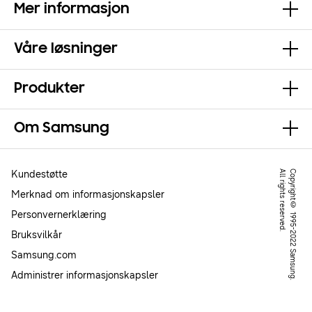
Mer informasjon
Våre løsninger
Produkter
Om Samsung
Kundestøtte
.
C
o
p
y
r
ig
h
t
©
1
9
9
5
-
2
0
2
2
S
a
m
s
u
n
g
.
A
l
l
r
ig
h
t
s
r
e
s
e
r
v
e
d
Merknad om informasjonskapsler
Personvernerklæring
Bruksvilkår
Samsung.com
Administrer informasjonskapsler