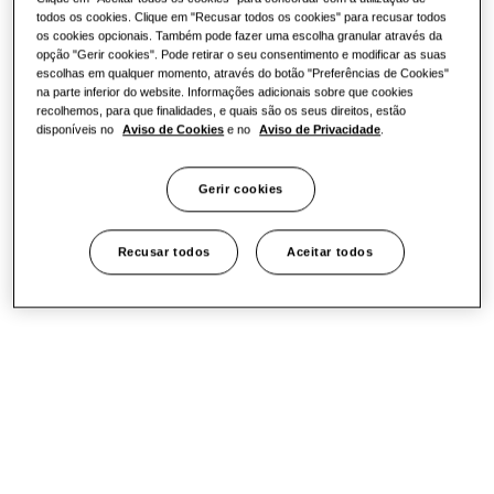
todos os cookies. Clique em "Recusar todos os cookies" para recusar todos
Sustentabilidade
os cookies opcionais. Também pode fazer uma escolha granular através da
opção "Gerir cookies". Pode retirar o seu consentimento e modificar as suas
escolhas em qualquer momento, através do botão "Preferências de Cookies"
na parte inferior do website. Informações adicionais sobre que cookies
One Samsung
recolhemos, para que finalidades, e quais são os seus direitos, estão
disponíveis no
Aviso de Cookies
e no
Aviso de Privacidade
.
Gerir cookies
SmartThings Pro
Recusar todos
Aceitar todos