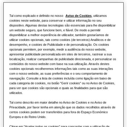
Soluções de bombas de calor
O que é uma bomba de calor e como
funciona?
SOLUÇÕES PARA EDIFÍCIOS COMERCIAIS
Tal como explicado e definido no nosso
Aviso de Cookies
, utilizamos
Acerca da Samsung
cookies neste website, para conservar e utilizar informação no seu
dispositivo. Algumas destas tecnologias são essenciais para lhe disponibilizar
Soluções de ar condicionado
Vantagens de uma bomba de calor
um website seguro, que funcione bem, e fiável. De modo a permitir
disponibilizar a melhor experiência de utilizador, também gostaríamos de
utilizar cookies opcionais, tais como cookies (de terceiros) Analíticos e de
Controlos
desempenho, e cookies de Publicidade e de personalização. Os cookies
O que é um ar condicionado e como
opcionais permitem, por exemplo, medir a audiência do nosso website,
funciona?
apresentar publicidade personalizada em sites de terceiros, rastrear a sua
localização, realizar campanhas de publicidade direcionada, e personalizar os
SOLUÇÕES COMERCIAIS
conteúdos do nosso website com base na sua utilização. Através destes
cookies opcionais recolheremos informações tais como as suas interações
Hotéis
com o nosso website, as suas preferências e o seu comportamento de
navegação. Consulte a lista de cookies incluída como ligação em baixo de
cada categoria de cookies, no botão "Gerir cookies" ou no Aviso de Cookies,
para ver que cookies são opcionais e quais as finalidades para que são
Lojas
utilizados.
Tal como descrito em maior detalhe no Aviso de Cookies e no Aviso de
Restaurantes
Privacidade, por favor tenha em atenção que os dados recolhidos através de
certos cookies podem ser transferidos para fora do Espaço Económico
Europeu e do Reino Unido.
Escritórios
Clique em "Aceitar todos os cookies" para concordar com a utilização de