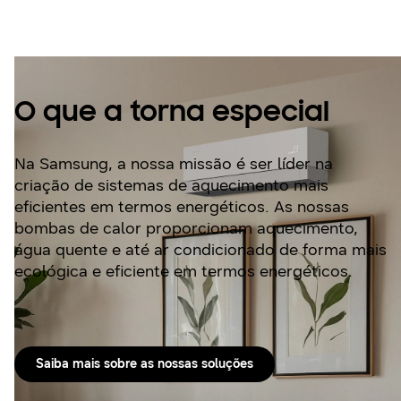
calor
O que a torna especial
Na Samsung, a nossa missão é ser líder na
criação de sistemas de aquecimento mais
eficientes em termos energéticos. As nossas
bombas de calor proporcionam aquecimento,
água quente e até ar condicionado de forma mais
ecológica e eficiente em termos energéticos.
Saiba mais sobre as nossas soluções