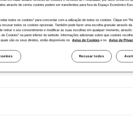
idos através de certos cookies podem ser transferidos para fora do Espaço Económico Eur
ceitar todos os cookies" para concordar com a utilização de todos os cookies. Clique em "R
a recusar todos os cookies opcionais. Também pode fazer uma escolha granular através da
de retirar o seu consentimento e modificar as suas escolhas em qualquer momento, através
s de Cookies" na parte inferior do website. Informações adicionais sobre que cookies recol
e quais são os seus direitos, estão disponíveis no
Aviso de Cookies
e no
Aviso de Priva
(RLC)
 cookies
Recusar todos
Acei