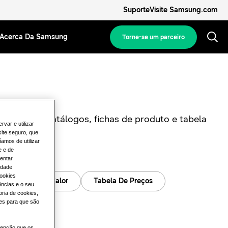
Suporte
Visite Samsung.com
Acerca Da Samsung
Torne-se um parceiro
os nossos catálogos, fichas de produto e tabela
rvar e utilizar
site seguro, que
íamos de utilizar
e e de
entar
idade
cookies
tos Bombas De Calor
Tabela De Preços
ências e o seu
ria de cookies,
ado
des para que são
atenção que os