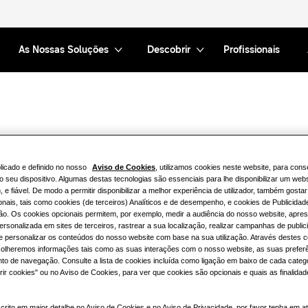
As Nossas Soluções
Descobrir
Profissionais
e
Aceda e baixe todos 
licado e definido no nosso
Aviso de Cookies
, utilizamos cookies neste website, para conse
de preços
o seu dispositivo. Algumas destas tecnologias são essenciais para lhe disponibilizar um web
 e fiável. De modo a permitir disponibilizar a melhor experiência de utilizador, também gostar
onais, tais como cookies (de terceiros) Analíticos e de desempenho, e cookies de Publicidad
ão. Os cookies opcionais permitem, por exemplo, medir a audiência do nosso website, apres
ersonalizada em sites de terceiros, rastrear a sua localização, realizar campanhas de public
 e personalizar os conteúdos do nosso website com base na sua utilização. Através destes 
Catálogo
Folhe
colheremos informações tais como as suas interações com o nosso website, as suas prefer
o de navegação. Consulte a lista de cookies incluída como ligação em baixo de cada catego
Folhetos Ar Condicion
rir cookies" ou no Aviso de Cookies, para ver que cookies são opcionais e quais as finalida
crito em maior detalhe no Aviso de Cookies e no Aviso de Privacidade, por favor tenha em 