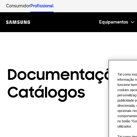
Consumidor
Profissional
Equipamentos
Menu
Documentação 
Tal como exp
informação n
funcione bem,
Catálogos
cookies opci
personalizaç
publicidade p
direcionada,
opcionais re
comportament
no botão "Ge
utilizados.
Tal como des