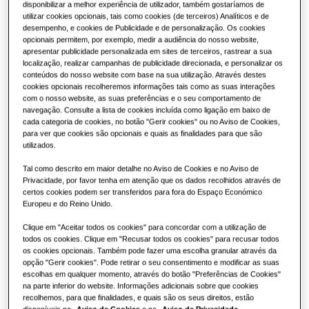
Acerca da Samsung
disponibilizar a melhor experiência de utilizador, também gostaríamos de
utilizar cookies opcionais, tais como cookies (de terceiros) Analíticos e de
Soluções de ar condicionado
desempenho, e cookies de Publicidade e de personalização. Os cookies
Vantagens de uma bomba de calor
opcionais permitem, por exemplo, medir a audiência do nosso website,
apresentar publicidade personalizada em sites de terceiros, rastrear a sua
localização, realizar campanhas de publicidade direcionada, e personalizar os
Controlos
O que é um ar condicionado e como
conteúdos do nosso website com base na sua utilização. Através destes
funciona?
cookies opcionais recolheremos informações tais como as suas interações
com o nosso website, as suas preferências e o seu comportamento de
SOLUÇÕES COMERCIAIS
navegação. Consulte a lista de cookies incluída como ligação em baixo de
cada categoria de cookies, no botão "Gerir cookies" ou no Aviso de Cookies,
para ver que cookies são opcionais e quais as finalidades para que são
Hotéis
utilizados.
Tal como descrito em maior detalhe no Aviso de Cookies e no Aviso de
Lojas
Privacidade, por favor tenha em atenção que os dados recolhidos através de
certos cookies podem ser transferidos para fora do Espaço Económico
Europeu e do Reino Unido.
Restaurantes
Clique em "Aceitar todos os cookies" para concordar com a utilização de
todos os cookies. Clique em "Recusar todos os cookies" para recusar todos
os cookies opcionais. Também pode fazer uma escolha granular através da
Escritórios
opção "Gerir cookies". Pode retirar o seu consentimento e modificar as suas
escolhas em qualquer momento, através do botão "Preferências de Cookies"
Sustentabilidade
na parte inferior do website. Informações adicionais sobre que cookies
recolhemos, para que finalidades, e quais são os seus direitos, estão