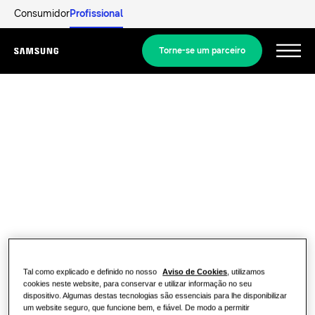
Consumidor
Profissional
Torne-se um parceiro
Menu
Equipamentos
Equipamentos
As nossas soluções
SOLUÇÕES PARA A SUA CASA
Principais Soluções
Descobrir
Soluções de ar condicionado
Documentação e Catálogos
SOLUÇÕES RESIDENCIAIS
Profissionais
Tal como explicado e definido no nosso
Aviso de Cookies
, utilizamos
Soluções de bombas de calor
cookies neste website, para conservar e utilizar informação no seu
O que é uma bomba de calor e como
dispositivo. Algumas destas tecnologias são essenciais para lhe disponibilizar
funciona?
SOLUÇÕES PARA EDIFÍCIOS COMERCIAIS
um website seguro, que funcione bem, e fiável. De modo a permitir