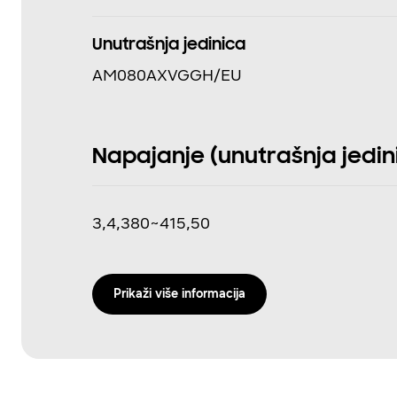
Unutrašnja jedinica
AM080AXVGGH/EU
Napajanje (unutrašnja jedinic
3,4,380~415,50
Prikaži više informacija