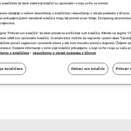
 kolačićima da biste videli koji kolačići su opcionalni i u koju svrhu se koriste.
Dostupna s
isano detaljnije u našem obaveštenju o kolačićima i obaveštenju o obradi podataka o ličnosti, 
ci prikupljeni putem određenih kolačića mogu biti preneti izvan Srbije, Evropskog ekonomsko
raljevstva.
Tri faze
ugme "Prihvati sve kolačiće" da biste pristali na korišćenje svih kolačića. Kliknite na dugme "
biste odbili sve opcionalne kolačiće. Granulni izbor možete da napravite i putem alata "Upravl
Možete povući saglasnost i promeniti izbore u bilo kom trenutku pomoću dugmeta "Željene opc
stranice. Dodatne informacije o tome koje kolačiće prikupljamo, u koje svrhe i koja su vaša 
tenju o kolačićima
i
obaveštenju o obradi podataka o ličnosti
.
nje kolačićima
Odbaci sve kolačiće
Prihvati 