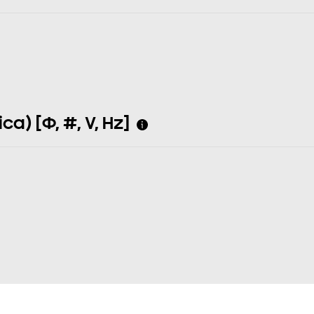
a) [Φ, #, V, Hz]