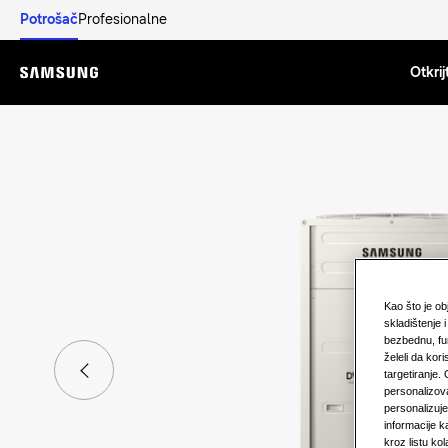
Potrošač
Profesionalne
Otkrij
Menu
Kao što je o
skladištenje 
bezbednu, fu
želeli da kori
targetiranje.
personalizova
personalizuj
informacije k
kroz listu k