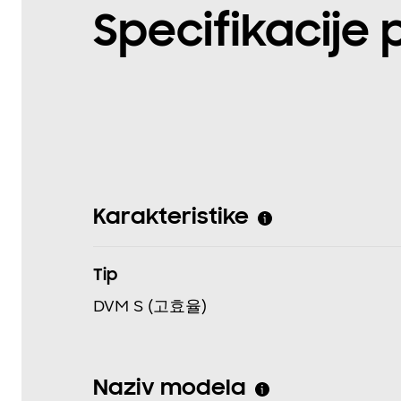
Specifikacije
Karakteristike
Tip
DVM S (고효율)
Naziv modela