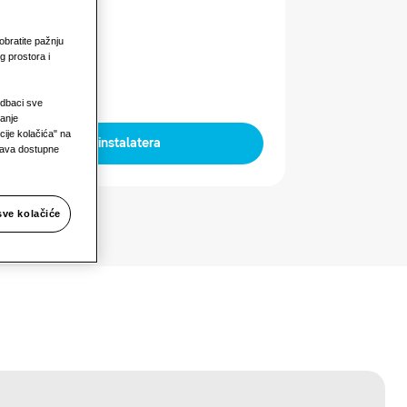
naga
obratite pažnju
g prostora i
Odbaci sve
janje
ije kolačića" na
Pronađite instalatera
prava dostupne
sve kolačiće