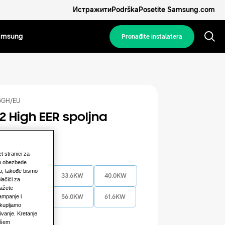
Истражити
Podrška
Posetite Samsung.com
Samsung
Pronađite instalatera
GGH/EU
2 High EER spoljna
ica
et stranici za
pacitet
am obezbede
vo, takođe bismo
28.0KW
33.6KW
40.0KW
lačići za
kažete
ampanje i
50.4KW
56.0KW
61.6KW
ikupljamo
ivanje. Kretanje
72.8KW
našem