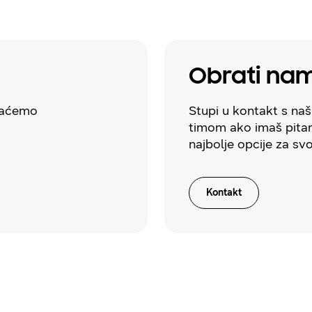
Obrati na
avaćemo
Stupi u kontakt s na
timom ako imaš pitan
najbolje opcije za sv
Kontakt