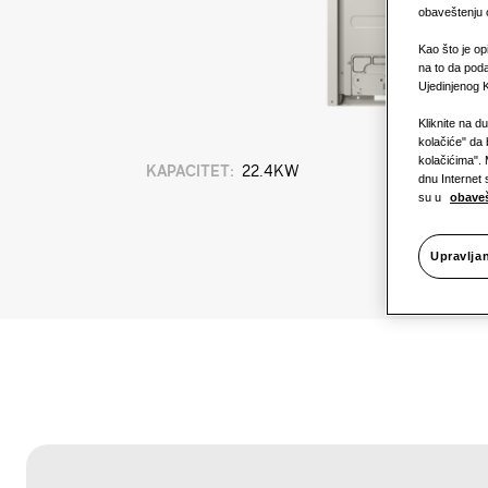
obaveštenju o
Kao što je op
na to da poda
Ujedinjenog K
Kliknite na d
kolačiće" da 
kolačićima". 
KAPACITET
:
22.4KW
dnu Internet 
su u
obaveš
Upravlja