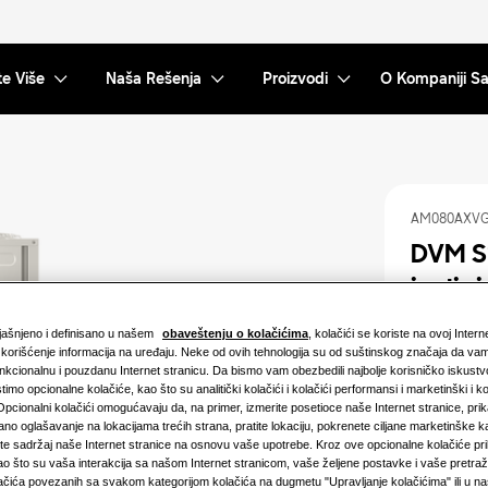
te Više
Naša Rešenja
Proizvodi
O Kompaniji 
AM080AXV
DVM S
jedin
bjašnjeno i definisano u našem
obaveštenju o kolačićima
, kolačići se koriste na ovoj Intern
Dostupni ka
i korišćenje informacija na uređaju. Neke od ovih tehnologija su od suštinskog značaja da v
nkcionalnu i pouzdanu Internet stranicu. Da bismo vam obezbedili najbolje korisničko iskust
22.4KW
stimo opcionalne kolačiće, kao što su analitički kolačići i kolačići performansi i marketinški i ko
 Opcionalni kolačići omogućavaju da, na primer, izmerite posetioce naše Internet stranice, pri
no oglašavanje na lokacijama trećih strana, pratite lokaciju, pokrenete ciljane marketinške k
45.0KW
ete sadržaj naše Internet stranice na osnovu vaše upotrebe. Kroz ove opcionalne kolačiće pr
ao što su vaša interakcija sa našom Internet stranicom, vaše željene postavke i vaše pretraž
67.2KW
olačića povezanih sa svakom kategorijom kolačića na dugmetu "Upravljanje kolačićima" ili u 