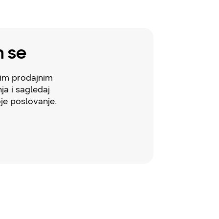
m se
šim prodajnim
ja i sagledaj
oje poslovanje.