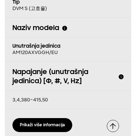
Tip
DVM S (고효율)
Naziv modela
Unutrašnja jedinica
AM120AXVGGH/EU
Napajanje (unutrašnja
jedinica) [Φ, #, V, Hz]
3,4,380~415,50
Prikaži više informacija