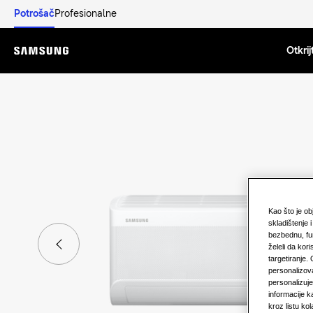
Potrošač
Profesionalne
Otkrij
Menu
Kao što je o
skladištenje 
bezbednu, fu
želeli da kori
targetiranje.
personalizova
personalizuj
informacije k
kroz listu k