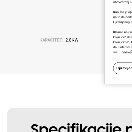
obaveštenju o
Kao što je op
na to da poda
Ujedinjenog K
Kliknite na d
kolačiće" da 
KAPACITET
:
2.8KW
kolačićima". 
dnu Internet 
su u
obaveš
Upravlja
Specifikacije