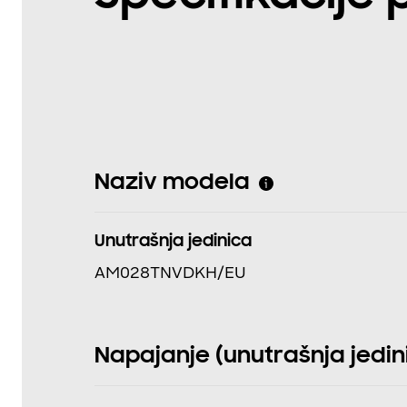
Naziv modela
Unutrašnja jedinica
AM028TNVDKH/EU
Napajanje (unutrašnja jedinic