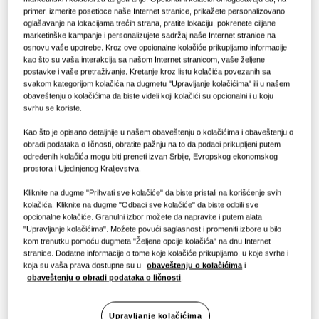
REŠENJA ZA POSLOVNE ZGRADE
Proizvodi Hero
primer, izmerite posetioce naše Internet stranice, prikažete personalizovano
REŠENJA ZA POSLOVNI SEKTOR
oglašavanje na lokacijama trećih strana, pratite lokaciju, pokrenete ciljane
Rešenja za klimatizaciju
marketinške kampanje i personalizujete sadržaj naše Internet stranice na
osnovu vaše upotrebe. Kroz ove opcionalne kolačiće prikupljamo informacije
Hoteli
KAPACITET
:
7.1KW
kao što su vaša interakcija sa našom Internet stranicom, vaše željene
postavke i vaše pretraživanje. Kretanje kroz listu kolačića povezanih sa
Komande
svakom kategorijom kolačića na dugmetu "Upravljanje kolačićima" ili u našem
Maloprodaja
obaveštenju o kolačićima da biste videli koji kolačići su opcionalni i u koju
svrhu se koriste.
AM071TNVDKH/EU
Restoran
WindFree™️ zidna jedinica (EEV uključen)
Kao što je opisano detaljnije u našem obaveštenju o kolačićima i obaveštenju o
obradi podataka o ličnosti, obratite pažnju na to da podaci prikupljeni putem
određenih kolačića mogu biti preneti izvan Srbije, Evropskog ekonomskog
Dostupni kapacitet
prostora i Ujedinjenog Kraljevstva.
Kancelarija
1.5KW
2.2KW
2.8KW
3.6KW
Kliknite na dugme "Prihvati sve kolačiće" da biste pristali na korišćenje svih
Održivost
kolačića. Kliknite na dugme "Odbaci sve kolačiće" da biste odbili sve
opcionalne kolačiće. Granulni izbor možete da napravite i putem alata
4.5KW
5.6KW
7.1KW
8.2KW
"Upravljanje kolačićima". Možete povući saglasnost i promeniti izbore u bilo
One Samsung
kom trenutku pomoću dugmeta "Željene opcije kolačića" na dnu Internet
stranice. Dodatne informacije o tome koje kolačiće prikupljamo, u koje svrhe i
Dostupna snaga
koja su vaša prava dostupne su u
obaveštenju o kolačićima
i
obaveštenju o obradi podataka o ličnosti
.
Jedna faza
Upravljanje kolačićima