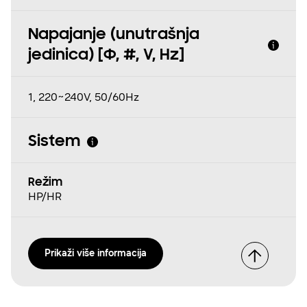
Napajanje (unutrašnja
jedinica) [Φ, #, V, Hz]
1, 220~240V, 50/60Hz
Sistem
Režim
HP/HR
Prikaži više informacija