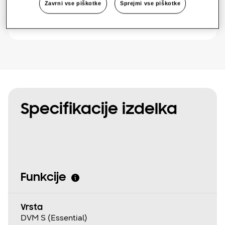
One Samsung
Zavrni vse piškotke
Sprejmi vse piškotke
Pošlji povpraševanje
SmartThings Pro
Specifikacije izdelka
Funkcije
Vrsta
DVM S (Essential)