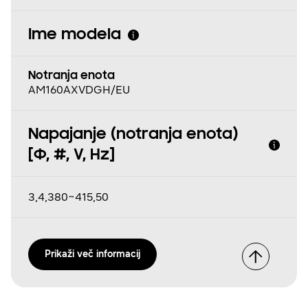
Ime modela
Notranja enota
AM160AXVDGH/EU
Napajanje (notranja enota)
[Φ, #, V, Hz]
3,4,380~415,50
Prikaži več informacij