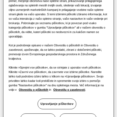
primer, merjenje občinstva naše spletne strani, prikazovanje prilagojenega
Prednosti toplotne črpalke
Rešitve za klimatizacijo
oglaševanja na spletnih mestih tretjih oseb, sledenje vaši lokaciji, izvajanje
ciljno usmerjenih marketinških kampanj in prilagajanje vsebine naše spletne
strani glede na vašo uporabo. S temi izbirnimi piškotki zbiramo informacije, kot
Kaj je klimatska naprava in kako
so vaša interakcija z našo spletno stranjo, vaše nastavitve in vaše vedenje pri
Upravljanje
ZMOGLJIVOST
:
45.0KW
deluje?
brskanju. Pobrskajte po seznamu piškotkov, ki je povezan pod vsako
kategorijo piškotkov v gumbu "Upravljanje piškotkov" ali v našem obvestilu o
KOMERCIALNE REŠITVE
piškotkih, da vidite, kateri piškotki so neobvezni in za kakšen namen se
uporabljajo.
Hoteli
AM160AXVDGH/EU
Kot je podrobneje opisano v našem Obvestilu o piškotkih in Obvestilu o
DVM S2 Essential zunanja enota
zasebnosti, upoštevajte, da se lahko podatki, zbrani z določenimi piškotki,
prenesejo izven Evropskega gospodarskega prostora in Združenega
Maloprodaja
kraljestva.
Razpoložljiva zmogljivost
Kliknite »Sprejmi vse piškotke«, da se strinjate z uporabo vseh piškotkov.
28.0KW
33.6KW
40.0KW
45.0KW
Restavracija
Kliknite »Zavrni vse piškotke«, da zavrnete vse izbirne piškotke. Naredite
lahko tudi podrobno izbiro lahko s klikom na »Upravljanje piškotkov«. Svojo
50.4KW
privolitev lahko kadar koli prekličete in spremenite svojo izbiro s pomočjo
gumba "Nastavitve piškotkov" na dnu spletnega mesta. Več informacij je na
Pisarna
voljo v
Obvestilu o piškotkih
in
Obvestilu o zasebnosti
.
Razpoložljiva moč
Trajnost
Upravljanje piškotkov
3 faze