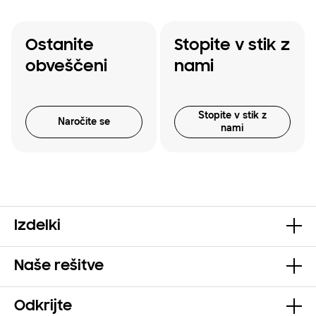
Ostanite
Stopite v stik z
obveščeni
nami
Stopite v stik z
Naročite se
nami
Izdelki
Naše rešitve
Odkrijte