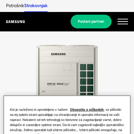
Potrošnik
Strokovnjak
Postani partner
Menu
Izdelki
Izdelki
Naše rešitve
REŠITVE ZA VAŠ DOM
Izdelki Hero
Odkrijte
Rešitve za klimatizacijo
STANOVANJSKE REŠITVE
Strokovnjaki
Kot je razloženo in opredeljeno v našem
Obvestilu o piškotkih
, se piškotki
na tej spletni strani uporabljajo za shranjevanje in uporabo informacij na vaši
Toplotne črpalke
Kaj je toplotna črpalka in kako deluje?
napravi. Nekatere od teh tehnologij so bistvene za zagotavljanje varne, dobro
delujoče in zanesljive spletne strani. Da bi vam zagotovili najboljšo uporabniško
REŠITVE ZA KOMERCIALNE ZGRADBE
O Samsungu
izkušnjo, želimo uporabiti tudi izbirne piškotke.,. Izbirni piškotki omogočajo, na