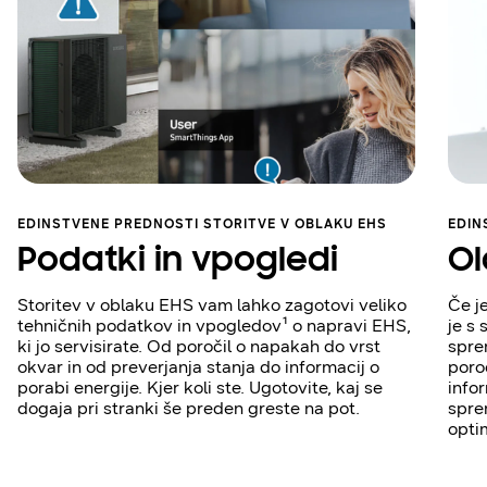
EDINSTVENE PREDNOSTI STORITVE V OBLAKU EHS
EDIN
Podatki in vpogledi
Ol
Storitev v oblaku EHS vam lahko zagotovi veliko
Če j
tehničnih podatkov in vpogledov¹ o napravi EHS,
je s
ki jo servisirate. Od poročil o napakah do vrst
spre
okvar in od preverjanja stanja do informacij o
poro
porabi energije. Kjer koli ste. Ugotovite, kaj se
info
dogaja pri stranki še preden greste na pot.
spre
opti