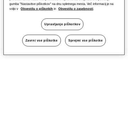
gumba "Nastavitve piškotkov" na dnu spletnega mesta. Več informacij je na
voljo v
Obvestilu o piškotkih
in
Obvestilu o zasebnosti
.
Upravljanje piškotkov
Zavrni vse piškotke
Sprejmi vse piškotke