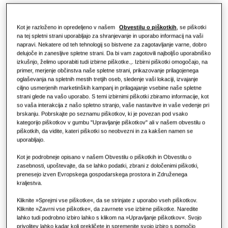
Hoteli
Kot je razloženo in opredeljeno v našem
Obvestilu o piškotkih
, se piškotki
na tej spletni strani uporabljajo za shranjevanje in uporabo informacij na vaši
Maloprodaja
napravi. Nekatere od teh tehnologij so bistvene za zagotavljanje varne, dobro
delujoče in zanesljive spletne strani. Da bi vam zagotovili najboljšo uporabniško
izkušnjo, želimo uporabiti tudi izbirne piškotke.,. Izbirni piškotki omogočajo, na
Restavracija
primer, merjenje občinstva naše spletne strani, prikazovanje prilagojenega
oglaševanja na spletnih mestih tretjih oseb, sledenje vaši lokaciji, izvajanje
ciljno usmerjenih marketinških kampanj in prilagajanje vsebine naše spletne
strani glede na vašo uporabo. S temi izbirnimi piškotki zbiramo informacije, kot
Pisarna
so vaša interakcija z našo spletno stranjo, vaše nastavitve in vaše vedenje pri
brskanju. Pobrskajte po seznamu piškotkov, ki je povezan pod vsako
Trajnost
kategorijo piškotkov v gumbu "Upravljanje piškotkov" ali v našem obvestilu o
piškotkih, da vidite, kateri piškotki so neobvezni in za kakšen namen se
uporabljajo.
Kot je podrobneje opisano v našem Obvestilu o piškotkih in Obvestilu o
One Samsung
zasebnosti, upoštevajte, da se lahko podatki, zbrani z določenimi piškotki,
prenesejo izven Evropskega gospodarskega prostora in Združenega
kraljestva.
SmartThings Pro
Kliknite »Sprejmi vse piškotke«, da se strinjate z uporabo vseh piškotkov.
Kliknite »Zavrni vse piškotke«, da zavrnete vse izbirne piškotke. Naredite
lahko tudi podrobno izbiro lahko s klikom na »Upravljanje piškotkov«. Svojo
privolitev lahko kadar koli prekličete in spremenite svojo izbiro s pomočjo