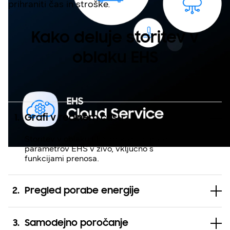
prihraniti čas in stroške.
Kako deluje storitev v
oblaku EHS
1
.
Grafi v realnem času
Storitev v oblaku EHS prikazuje grafe
parametrov EHS v živo, vključno s
funkcijami prenosa.
2
.
Pregled porabe energije
3
.
Samodejno poročanje