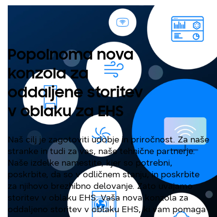
Popolnoma nova
konzola za
oddaljene storitev
v oblaku za EHS
Naš cilj je zagotoviti udobje in priročnost. Za naše
stranke in tudi za vas, naše tehnične partnerje.
Naše izdelke namestite, kjer so potrebni,
poskrbite, da so v odličnem stanju, in poskrbite
za njihovo brezhibno delovanje. Zato uvajamo
storitev v oblaku EHS. Vaša nova konzola za
oddaljeno storitev v oblaku EHS, ki vam pomaga