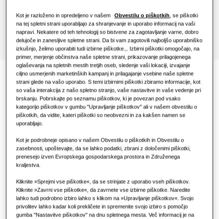
Hoteli
Pošlji povpraševanje
Kot je razloženo in opredeljeno v našem
Obvestilu o piškotkih
, se piškotki
na tej spletni strani uporabljajo za shranjevanje in uporabo informacij na vaši
napravi. Nekatere od teh tehnologij so bistvene za zagotavljanje varne, dobro
Maloprodaja
delujoče in zanesljive spletne strani. Da bi vam zagotovili najboljšo uporabniško
izkušnjo, želimo uporabiti tudi izbirne piškotke.,. Izbirni piškotki omogočajo, na
primer, merjenje občinstva naše spletne strani, prikazovanje prilagojenega
Restavracija
oglaševanja na spletnih mestih tretjih oseb, sledenje vaši lokaciji, izvajanje
ciljno usmerjenih marketinških kampanj in prilagajanje vsebine naše spletne
strani glede na vašo uporabo. S temi izbirnimi piškotki zbiramo informacije, kot
Pisarna
so vaša interakcija z našo spletno stranjo, vaše nastavitve in vaše vedenje pri
brskanju. Pobrskajte po seznamu piškotkov, ki je povezan pod vsako
kategorijo piškotkov v gumbu "Upravljanje piškotkov" ali v našem obvestilu o
Trajnost
piškotkih, da vidite, kateri piškotki so neobvezni in za kakšen namen se
uporabljajo.
Kot je podrobneje opisano v našem Obvestilu o piškotkih in Obvestilu o
One Samsung
zasebnosti, upoštevajte, da se lahko podatki, zbrani z določenimi piškotki,
prenesejo izven Evropskega gospodarskega prostora in Združenega
kraljestva.
Kliknite »Sprejmi vse piškotke«, da se strinjate z uporabo vseh piškotkov.
SmartThings Pro
Kliknite »Zavrni vse piškotke«, da zavrnete vse izbirne piškotke. Naredite
lahko tudi podrobno izbiro lahko s klikom na »Upravljanje piškotkov«. Svojo
privolitev lahko kadar koli prekličete in spremenite svojo izbiro s pomočjo
gumba "Nastavitve piškotkov" na dnu spletnega mesta. Več informacij je na