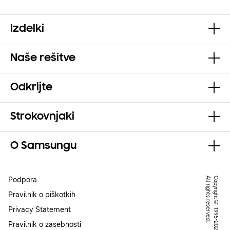
Izdelki
Naše rešitve
Odkrijte
Strokovnjaki
O Samsungu
Podpora
.
C
o
p
y
r
ig
h
t
©
1
9
9
5
-
2
0
2
2
S
a
m
s
u
n
g
.
A
l
l
r
ig
h
t
s
r
e
s
e
r
v
e
d
Pravilnik o piškotkih
Privacy Statement
Pravilnik o zasebnosti