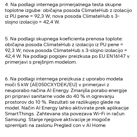
4. Na podlagi internega primerjalnega testa skupne
toplotne izgube: običajna posoda ClimateHub z izolacijo
iz PU pene = 92,3 W; nova posoda ClimateHub s 3-
slojno izolacijo = 42,4 W.
5. Na podlagi skupnega koeficienta prenosa toplote:
običajna posoda ClimateHub z izolacijo iz PU pene =
92,3 W; nova posoda ClimateHub s 3-slojno izolacijo =
42,4 W. Na podlagi pogojev preizkusa po EU EN16147 v
primerjavi s prejšnjim modelom.
6. Na podlagi internega preizkusa z uporabo modela
moči 5 kW (AE050CXYDEK/EU) v primerjavi z
neuporabo načina AI Energy. Zmanjša porabo energije
pri pripravi sanitarne vode do 40 % in ogrevanju
prostorov do 10 %. Rezultati se razlikujejo glede na
model. Način AI Energy lahko aktivirate prek aplikacije
SmartThings. Zahtevana sta povezava Wi-Fi in račun
Samsung. Stanje njegove aktivacije je mogoče
spremljati na zaslonu Pregled con v AI Home.