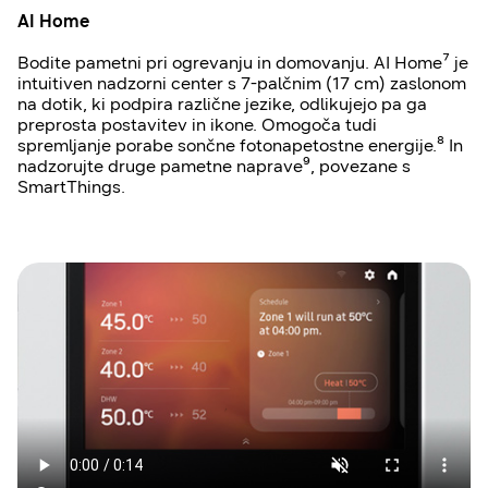
AI Home
Bodite pametni pri ogrevanju in domovanju. AI Home⁷ je
intuitiven nadzorni center s 7-palčnim (17 cm) zaslonom
na dotik, ki podpira različne jezike, odlikujejo pa ga
preprosta postavitev in ikone. Omogoča tudi
spremljanje porabe sončne fotonapetostne energije.⁸ In
nadzorujte druge pametne naprave⁹, povezane s
SmartThings.