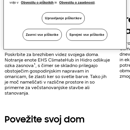
voljo v
Obvestilu o piškotkih
in
Obvestilu o zasebnosti
.
Brezhibno se prilega
Pr
Upravljanje piškotkov
glede na različne
n
Zavrni vse piškotke
Sprejmi vse piškotke
lokacije
Hitr
Clim
dnevu
Poskrbite za brezhiben videz svojega doma.
in e
Notranje enote EHS ClimateHub in Hidro odlikuje
potr
ozka zasnova¹, s čimer se skladno prilegajo
obmo
obstoječim gospodinjskim napravam in
zmogl
omaricam, še zlasti ker so svetle barve. Tako jih
je moč nameščati v različne prostore in so
primerne za večstanovanjske stavbe ali
stanovanja.
Povežite svoj dom