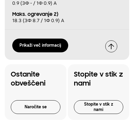
0.9 (3Φ - / 1Φ 0.9) A
Maks. ogrevanje 2)
18.3 (3Φ 8.7 / 1Φ 0.9) A
Prikaži več informacij
Ostanite
Stopite v stik z
obveščeni
nami
Stopite v stik z
Naročite se
nami