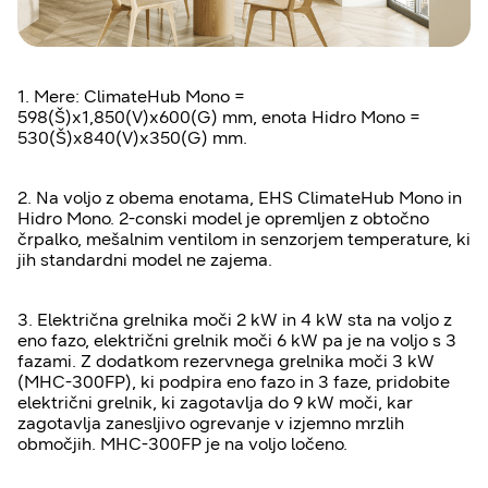
1. Mere: ClimateHub Mono =
598(Š)x1,850(V)x600(G) mm, enota Hidro Mono =
530(Š)x840(V)x350(G) mm.
2. Na voljo z obema enotama, EHS ClimateHub Mono in
Hidro Mono. 2-conski model je opremljen z obtočno
črpalko, mešalnim ventilom in senzorjem temperature, ki
jih standardni model ne zajema.
3. Električna grelnika moči 2 kW in 4 kW sta na voljo z
eno fazo, električni grelnik moči 6 kW pa je na voljo s 3
fazami. Z dodatkom rezervnega grelnika moči 3 kW
(MHC-300FP), ki podpira eno fazo in 3 faze, pridobite
električni grelnik, ki zagotavlja do 9 kW moči, kar
zagotavlja zanesljivo ogrevanje v izjemno mrzlih
območjih. MHC-300FP je na voljo ločeno.