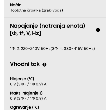
Način
Toplotna črpalka (zrak-voda)
Napajanje (notranja enota)
[Φ, #, V, Hz]
1Φ, 2, 220~240V, 50Hz(3Ф, 4, 380~415V, 50Hz)
Vhodni tok
Hlajenje (℃)
0.9 (3Φ - / 1Φ 0.9) A
Maks. hlajenje 1)
0.9 (3Φ - / 1Φ 0.9) A
Ogrevanje (℃)