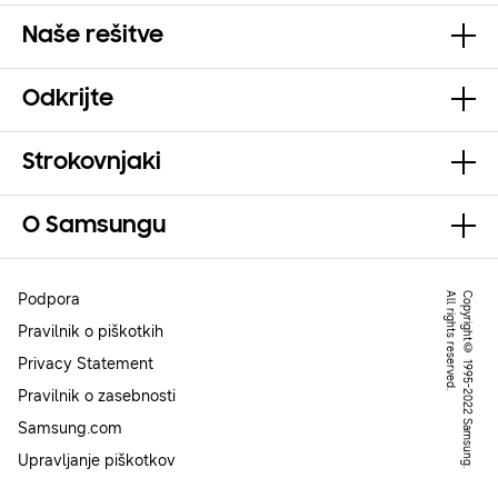
Naše rešitve
Odkrijte
Strokovnjaki
O Samsungu
Podpora
.
C
o
p
y
r
ig
h
t
©
1
9
9
5
-
2
0
2
2
S
a
m
s
u
n
g
.
A
l
l
r
ig
h
t
s
r
e
s
e
r
v
e
d
Pravilnik o piškotkih
Privacy Statement
Pravilnik o zasebnosti
Samsung.com
Upravljanje piškotkov