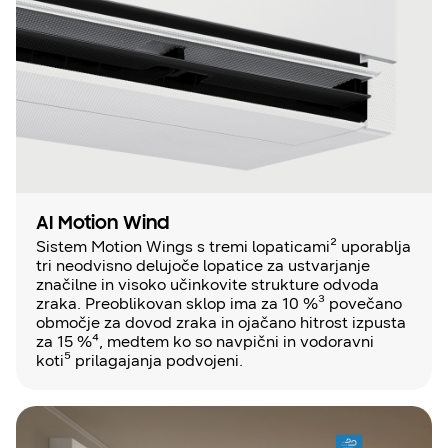
AI Motion Wind
Sistem Motion Wings s tremi lopaticami² uporablja
tri neodvisno delujoče lopatice za ustvarjanje
značilne in visoko učinkovite strukture odvoda
zraka. Preoblikovan sklop ima za 10 %³ povečano
območje za dovod zraka in ojačano hitrost izpusta
za 15 %⁴, medtem ko so navpični in vodoravni
koti⁵ prilagajanja podvojeni.