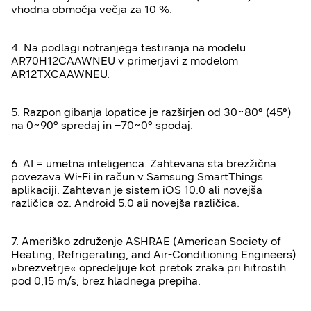
vhodna območja večja za 10 %.
4. Na podlagi notranjega testiranja na modelu
AR70H12CAAWNEU v primerjavi z modelom
AR12TXCAAWNEU.
5. Razpon gibanja lopatice je razširjen od 30~80° (45°)
na 0~90° spredaj in –70~0° spodaj.
6. AI = umetna inteligenca. Zahtevana sta brezžična
povezava Wi-Fi in račun v Samsung SmartThings
aplikaciji. Zahtevan je sistem iOS 10.0 ali novejša
različica oz. Android 5.0 ali novejša različica.
7. Ameriško združenje ASHRAE (American Society of
Heating, Refrigerating, and Air-Conditioning Engineers)
»brezvetrje« opredeljuje kot pretok zraka pri hitrostih
pod 0,15 m/s, brez hladnega prepiha.