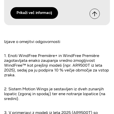
Prikaži več informacij
Izjave o omejitvi odgovornosti
1. Enoti WindFree Première+ in WindFree Première
zagotavljata enako zaupanja vredno zmogljivost
WindFree™ kot prejšnji modeli (npr. AR9500T iz leta
2025), sedaj pa ju podpira 10 % večje območje za vstop
zraka.
2. Sistem Motion Wings je sestavljen iz dveh zunanjih
lopatic (zgoraj in spodaj) ter ene notranje lopatice (na
sredini).
3. V primerjavi z modeli iz leta 2025 (AR9500T) so