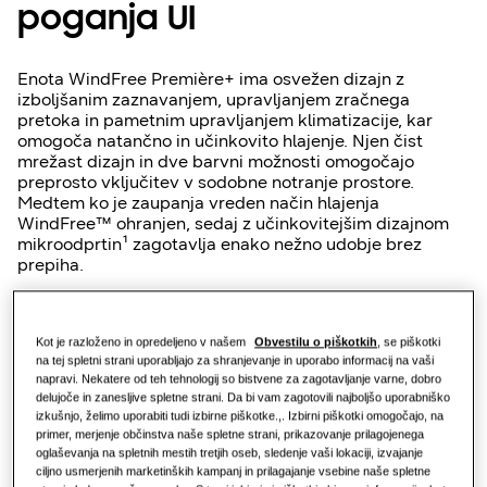
poganja UI
Maloprodaja
Restavracija
Enota WindFree Première+ ima osvežen dizajn z
izboljšanim zaznavanjem, upravljanjem zračnega
pretoka in pametnim upravljanjem klimatizacije, kar
Pisarna
omogoča natančno in učinkovito hlajenje. Njen čist
mrežast dizajn in dve barvni možnosti omogočajo
Trajnost
preprosto vključitev v sodobne notranje prostore.
Medtem ko je zaupanja vreden način hlajenja
WindFree™ ohranjen, sedaj z učinkovitejšim dizajnom
mikroodprtin¹ zagotavlja enako nežno udobje brez
prepiha.
One Samsung
Sistem Motion Wind, ki ga poganja UI, ekskluzivno
Kot je razloženo in opredeljeno v našem
Obvestilu o piškotkih
, se piškotki
uporabljen pri tem modelu, uporablja senzor gibanja, ki
SmartThings Pro
na tej spletni strani uporabljajo za shranjevanje in uporabo informacij na vaši
deluje s pomočjo radarja, ter Motion Wings, da zračni
napravi. Nekatere od teh tehnologij so bistvene za zagotavljanje varne, dobro
pretok inteligentno prilagodi glede na zasedenost
delujoče in zanesljive spletne strani. Da bi vam zagotovili najboljšo uporabniško
prostora, medtem ko pametno upravljanje podpira
izkušnjo, želimo uporabiti tudi izbirne piškotke.,. Izbirni piškotki omogočajo, na
brezhibno delovanje za premium stanovanjske
primer, merjenje občinstva naše spletne strani, prikazovanje prilagojenega
namestitve.
oglaševanja na spletnih mestih tretjih oseb, sledenje vaši lokaciji, izvajanje
ciljno usmerjenih marketinških kampanj in prilagajanje vsebine naše spletne