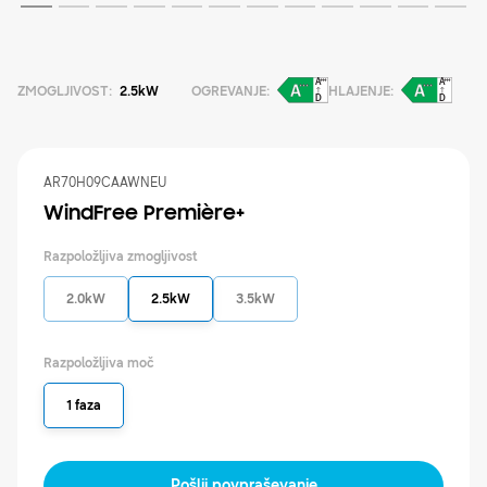
ZMOGLJIVOST
:
2.5kW
OGREVANJE
:
HLAJENJE
:
AR70H09CAAWNEU
WindFree Première+
Razpoložljiva zmogljivost
2.0kW
2.5kW
3.5kW
Razpoložljiva moč
1 faza
Izdelki
Pošlji povpraševanje