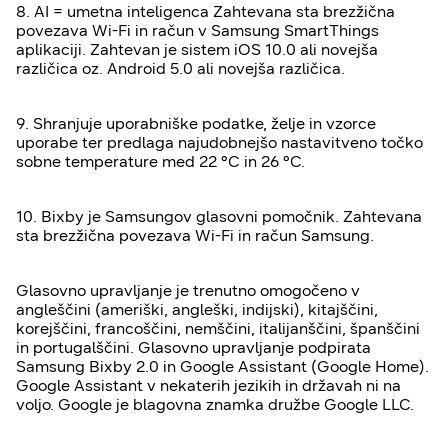
8. AI = umetna inteligenca Zahtevana sta brezžična
povezava Wi-Fi in račun v Samsung SmartThings
aplikaciji. Zahtevan je sistem iOS 10.0 ali novejša
različica oz. Android 5.0 ali novejša različica.
9. Shranjuje uporabniške podatke, želje in vzorce
uporabe ter predlaga najudobnejšo nastavitveno točko
sobne temperature med 22 °C in 26 °C.
10. Bixby je Samsungov glasovni pomočnik. Zahtevana
sta brezžična povezava Wi-Fi in račun Samsung.
Glasovno upravljanje je trenutno omogočeno v
angleščini (ameriški, angleški, indijski), kitajščini,
korejščini, francoščini, nemščini, italijanščini, španščini
in portugalščini. Glasovno upravljanje podpirata
Samsung Bixby 2.0 in Google Assistant (Google Home).
Google Assistant v nekaterih jezikih in državah ni na
voljo. Google je blagovna znamka družbe Google LLC.