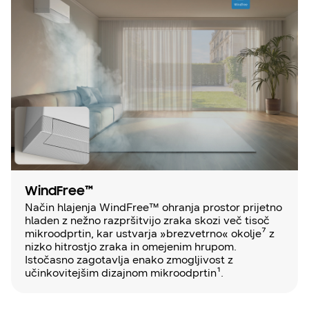
WindFree™
Način hlajenja WindFree™ ohranja prostor prijetno
hladen z nežno razpršitvijo zraka skozi več tisoč
mikroodprtin, kar ustvarja »brezvetrno« okolje⁷ z
nizko hitrostjo zraka in omejenim hrupom.
Istočasno zagotavlja enako zmogljivost z
učinkovitejšim dizajnom mikroodprtin¹.