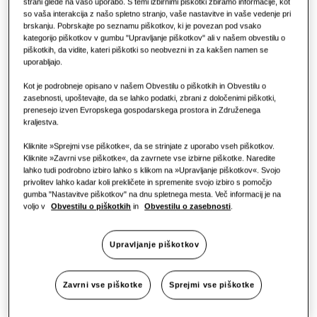
strani glede na vašo uporabo. S temi izbirnimi piškotki zbiramo informacije, kot
so vaša interakcija z našo spletno stranjo, vaše nastavitve in vaše vedenje pri
brskanju. Pobrskajte po seznamu piškotkov, ki je povezan pod vsako
Zahtevaj ponudbo
kategorijo piškotkov v gumbu "Upravljanje piškotkov" ali v našem obvestilu o
piškotkih, da vidite, kateri piškotki so neobvezni in za kakšen namen se
uporabljajo.
Kot je podrobneje opisano v našem Obvestilu o piškotkih in Obvestilu o
zasebnosti, upoštevajte, da se lahko podatki, zbrani z določenimi piškotki,
prenesejo izven Evropskega gospodarskega prostora in Združenega
kraljestva.
Kliknite »Sprejmi vse piškotke«, da se strinjate z uporabo vseh piškotkov.
Kliknite »Zavrni vse piškotke«, da zavrnete vse izbirne piškotke. Naredite
lahko tudi podrobno izbiro lahko s klikom na »Upravljanje piškotkov«. Svojo
privolitev lahko kadar koli prekličete in spremenite svojo izbiro s pomočjo
gumba "Nastavitve piškotkov" na dnu spletnega mesta. Več informacij je na
voljo v
Obvestilu o piškotkih
in
Obvestilu o zasebnosti
.
Upravljanje piškotkov
Zavrni vse piškotke
Sprejmi vse piškotke
Ključne funkcije enote