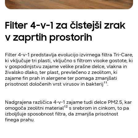
Filter 4-v-1 za čistejši zrak
v zaprtih prostorih
Filter 4-v-1 predstavlja evolucijo izvirnega filtra Tri-Care,
ki vključuje tri plasti, vključno s filtrom visoke gostote, ki
v gospodinjstvu zajame velike prašne delce, vlakna in
živalsko dlako, ter plast, prevlečeno z zeolitom, ki
zajame fin prah in alergene ter pomaga zmanjšati
prisotnost določenih vrst virusov in bakterij¹¹.
Nadgrajena različica 4-v-1 zajame tudi delce PM2.5, kar
omogoča zeolitni material¹² s srebrom in cinkom, to pa
izboljšuje sposobnost filtra, da zmanjša prisotnost
finega prahu.