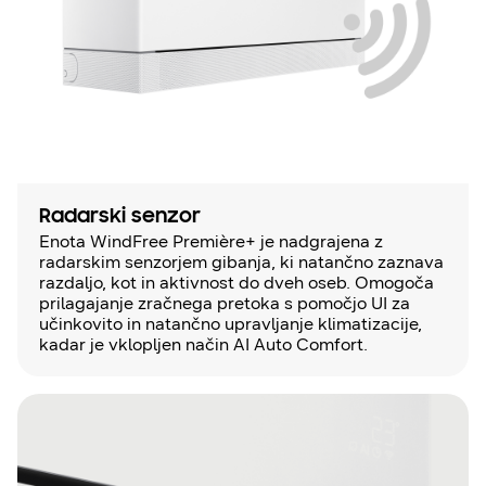
Radarski senzor
Enota WindFree Première+ je nadgrajena z
radarskim senzorjem gibanja, ki natančno zaznava
razdaljo, kot in aktivnost do dveh oseb. Omogoča
prilagajanje zračnega pretoka s pomočjo UI za
učinkovito in natančno upravljanje klimatizacije,
kadar je vklopljen način AI Auto Comfort.