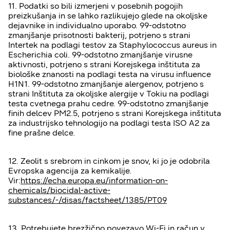
11. Podatki so bili izmerjeni v posebnih pogojih
preizkušanja in se lahko razlikujejo glede na okoljske
dejavnike in individualno uporabo. 99-odstotno
zmanjšanje prisotnosti bakterij, potrjeno s strani
Intertek na podlagi testov za Staphylococcus aureus in
Escherichia coli. 99-odstotno zmanjšanje virusne
aktivnosti, potrjeno s strani Korejskega inštituta za
biološke znanosti na podlagi testa na virusu influence
H1N1. 99-odstotno zmanjšanje alergenov, potrjeno s
strani Inštituta za okoljske alergije v Tokiu na podlagi
testa cvetnega prahu cedre. 99-odstotno zmanjšanje
finih delcev PM2.5, potrjeno s strani Korejskega inštituta
za industrijsko tehnologijo na podlagi testa ISO A2 za
fine prašne delce.
12. Zeolit s srebrom in cinkom je snov, ki jo je odobrila
Evropska agencija za kemikalije.
Vir:
https://echa.europa.eu/information-on-
chemicals/biocidal-active-
substances/-/disas/factsheet/1385/PT09
13. Potrebujete brezžično povezavo Wi-Fi in račun v