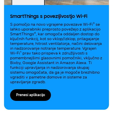
SmartThings s povezljivostjo Wi-Fi
S pomočjo na novo vgrajene povezave Wi-Fi³ se
lahko uporabniki preprosto povežejo z aplikacijo
SmartThings⁴, kar omogoča oddaljen dostop do
ključnih funkcij, kot so vklop/izklop, prilagajanje
temperature, hitrost ventilatorja, načini delovanja
in nadzorovanje notranje temperature. Vgrajen
Wi-Fi¹ prav tako prispeva k združljivosti s
pomembnejšimi glasovnimi pomočniki, vključno z
Bixby, Google Assistant in Amazon Alexa. Ti
funkciji upravljanja in nadzorovanja skupaj
sistemu omogočata, da ga je mogoče brezhibno
vgraditi v pametne domove in sisteme za
upravljanje zgradb.
Prenesi aplikacijo