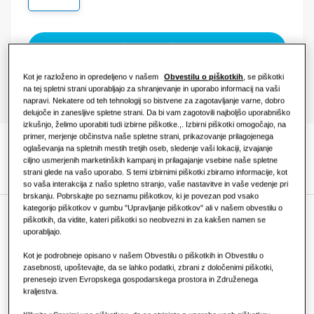
KOMERCIALNE REŠITVE
Hoteli
Pošlji povpraševanje
Kot je razloženo in opredeljeno v našem
Obvestilu o piškotkih
, se piškotki
Maloprodaja
na tej spletni strani uporabljajo za shranjevanje in uporabo informacij na vaši
napravi. Nekatere od teh tehnologij so bistvene za zagotavljanje varne, dobro
delujoče in zanesljive spletne strani. Da bi vam zagotovili najboljšo uporabniško
Restavracija
izkušnjo, želimo uporabiti tudi izbirne piškotke.,. Izbirni piškotki omogočajo, na
primer, merjenje občinstva naše spletne strani, prikazovanje prilagojenega
oglaševanja na spletnih mestih tretjih oseb, sledenje vaši lokaciji, izvajanje
Pisarna
ciljno usmerjenih marketinških kampanj in prilagajanje vsebine naše spletne
Pojdi Na Razdelek
strani glede na vašo uporabo. S temi izbirnimi piškotki zbiramo informacije, kot
so vaša interakcija z našo spletno stranjo, vaše nastavitve in vaše vedenje pri
Trajnost
brskanju. Pobrskajte po seznamu piškotkov, ki je povezan pod vsako
kategorijo piškotkov v gumbu "Upravljanje piškotkov" ali v našem obvestilu o
piškotkih, da vidite, kateri piškotki so neobvezni in za kakšen namen se
uporabljajo.
AR35 Wi-Fi:
One Samsung
Kot je podrobneje opisano v našem Obvestilu o piškotkih in Obvestilu o
pametno
zasebnosti, upoštevajte, da se lahko podatki, zbrani z določenimi piškotki,
prenesejo izven Evropskega gospodarskega prostora in Združenega
kraljestva.
upravljanje,
SmartThings Pro