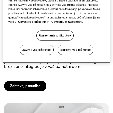
Kliknite »Sprejmi vse piškotke«, da se strinjate z uporabo vseh piškotkov.
zanesljiva
Kliknite »Zavrni vse piškotke«, da zavrnete vse izbirne piškotke. Naredite
lahko tudi podrobno izbiro lahko s klikom na »Upravljanje piškotkov«. Svojo
zmogljivost
privolitev lahko kadar koli prekličete in spremenite svojo izbiro s pomočjo
gumba "Nastavitve piškotkov" na dnu spletnega mesta. Več informacij je na
voljo v
Obvestilu o piškotkih
in
Obvestilu o zasebnosti
.
Zaupanja vredna zasnova enote AR35 dobiva pametno
nadgradnjo. Enota AR35 Wi-Fi gradi na uglednem
Upravljanje piškotkov
modelu AR35 z izboljšano povezljivostjo, zanesljivo
delovanje klimatskih naprav za stanovanjske prostore
pa združuje z udobjem brezžičnega upravljanja. Enota,
Zavrni vse piškotke
Sprejmi vse piškotke
opremljena z digitalnim inverterskim kompresorjem za
ohranjanje stabilnih temperatur, ima sedaj vgrajeno
povezavo Wi-Fi¹ in podpira aplikacijo SmartThings² za
brezhibno integracijo v vaš pametni dom.
Zahtevaj ponudbo