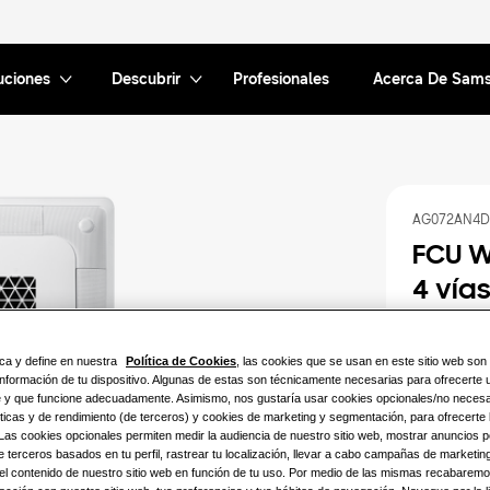
uciones
Descubrir
Profesionales
Acerca De Sam
AG072AN4D
FCU W
4 vía
Capacidad d
ca y define en nuestra
Política de Cookies
, las cookies que se usan en este sitio web so
nformación de tu dispositivo. Algunas de estas son técnicamente necesarias para ofrecerte u
6.0KW
le y que funcione adecuadamente. Asimismo, nos gustaría usar cookies opcionales/no neces
ticas y de rendimiento (de terceros) y cookies de marketing y segmentación, para ofrecerte 
 Las cookies opcionales permiten medir la audiencia de nuestro sitio web, mostrar anuncios 
Tipo de ali
 terceros basados en tu perfil, rastrear tu localización, llevar a cabo campañas de marketing
 el contenido de nuestro sitio web en función de tu uso. Por medio de las mismas recabarem