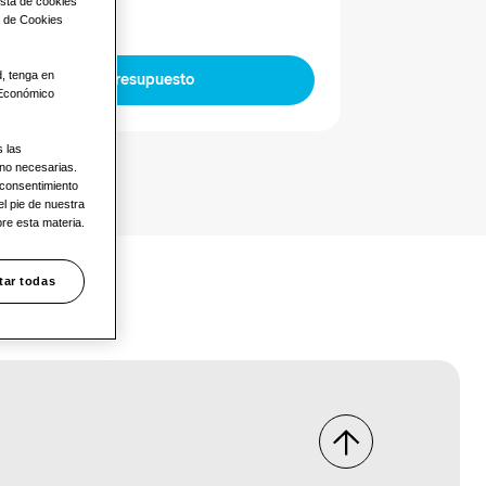
ista de cookies
a de Cookies
d, tenga en
Solicitar Presupuesto
 Económico
s las
 no necesarias.
 consentimiento
l pie de nuestra
re esta materia.
tar todas