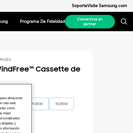
Soporte
Visite Samsung.com
Convertirse en
sung
Programa De Fidelidad
partner
KH/EU
indFree™️ Cassette de
s
isponible
n para almacenar
n sitio web
7.2KW
9.0KW
10.0KW
arias como
la mejor
personalizados
mentación
 dirigidas y
os información