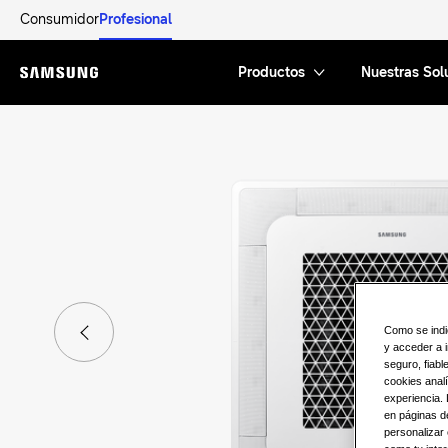
Consumidor
Profesional
Productos
Nuestras Sol
Menu
Como se indi
y acceder a i
seguro, fiab
cookies analí
experiencia.
en páginas de
personalizar