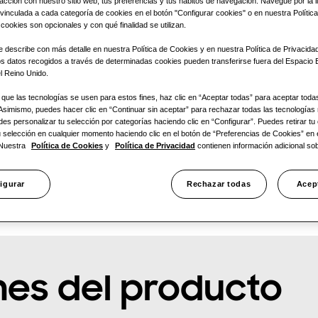
1 fase
acción con nuestro sitio web, tus preferencias y tus hábitos de navegación. Navegue por la l
vinculada a cada categoría de cookies en el botón "Configurar cookies" o en nuestra Polític
cookies son opcionales y con qué finalidad se utilizan.
 describe con más detalle en nuestra Política de Cookies y en nuestra Política de Privacida
os datos recogidos a través de determinadas cookies pueden transferirse fuera del Espacio
l Reino Unido.
que las tecnologías se usen para estos fines, haz clic en “Aceptar todas” para aceptar toda
 Asimismo, puedes hacer clic en “Continuar sin aceptar” para rechazar todas las tecnologías
s personalizar tu selección por categorías haciendo clic en “Configurar”. Puedes retirar tu
u selección en cualquier momento haciendo clic en el botón de “Preferencias de Cookies” en e
 Nuestra
Política de Cookies
y
Política de Privacidad
contienen información adicional sob
igurar
Rechazar todas
Acep
nes del producto