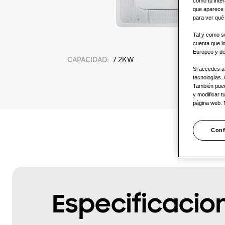
como tu inter
que aparece 
para ver qué 
Tal y como se
cuenta que l
Europeo y de
CAPACIDAD
:
7.2KW
Si accedes a 
tecnologías.
También puede
y modificar t
página web.
Conf
Especificacio