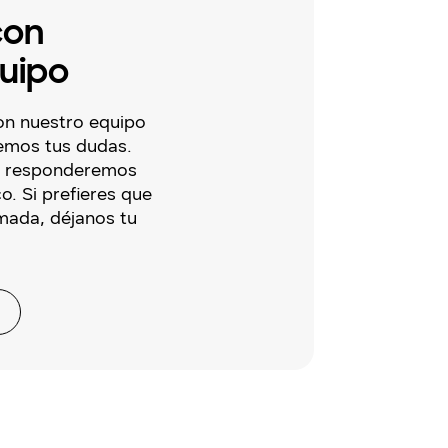
con
uipo
on nuestro equipo
emos tus dudas.
te responderemos
o. Si prefieres que
mada, déjanos tu