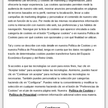
rendimiento (de terceros) y cookies de marketing y segmentación, para
ofrecerte la mejor experiencia. Las cookies opcionales permiten medir la
Programa de fidelidad
CAPACIDAD
:
9.0KW
audiencia de nuestro sitio web, mostrar anuncios personalizados en páginas
Controles
¿Qué es un aire acondicionado y
de terceros basados en tu perfil, rastrear tu localización, llevar a cabo
cómo funciona?
campañas de marketing dirigidas y personalizar el contenido de nuestro sitio
web en función de tu uso. Por medio de las mismas recabaremos información
SOLUCIONES COMERCIALES
como tu interacción con nuestro sitio web, tus preferencias y tus hábitos de
AG090AN4DKH/EU
navegación. Navegue por la lista de cookies que aparece vinculada a cada
FCU WindFree™️ Cassette de 4 vías
categoría de cookies en el botón "Configurar cookies" o en nuestra Política de
Hoteles
Cookies para ver qué cookies son opcionales y con qué finalidad se utilizan.
Capacidad disponible
Tal y como se describe con más detalle en nuestra Política de Cookies y en
nuestra Política de Privacidad, tenga en cuenta que los datos recogidos a
Comercio
6.0KW
7.2KW
9.0KW
10.0KW
través de determinadas cookies pueden transferirse fuera del Espacio
Económico Europeo y del Reino Unido.
Restaurante
Tipo de alimentación
Si accedes a que las tecnologías se usen para estos fines, haz clic en
“Aceptar todas” para aceptar todas las tecnologías. Asimismo, puedes hacer
clic en “Continuar sin aceptar” para rechazar todas las tecnologías no
1 fase
Oficina
necesarias. También puedes personalizar tu selección por categorías
haciendo clic en “Configurar”. Puedes retirar tu consentimiento y modificar tu
Sostenibilidad
selección en cualquier momento haciendo clic en el botón de “Preferencias de
Cookies” en el pie de nuestra página web. Nuestra
Política de Cookies
y
Solicitar Presupuesto
Política de Privacidad
contienen información adicional sobre esta materia.
One Samsung
Configurar