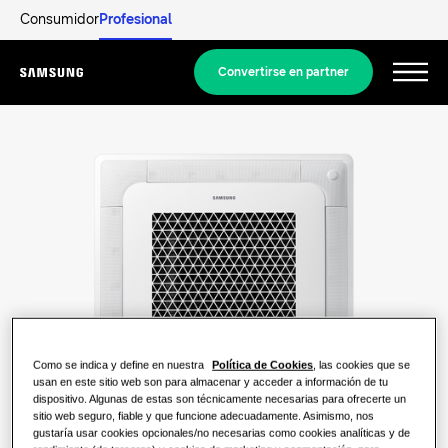
Consumidor
Profesional
Convertirse en partner
Menu
Productos
PRODUCTOS ESTRELLA
Nuestras soluciones
WindFree
SOLUCIONES PARA TU HOGAR
Descubrir
SmartThings
Soluciones de climatización
SOLUCIONES RESIDENCIALES
Profesionales
Cassette 360
Soluciones de bombas de calor
¿Qué es una bomba de calor y cómo
Como se indica y define en nuestra
Política de Cookies
, las cookies que se
funciona?
Documentación y Catálogos
usan en este sitio web son para almacenar y acceder a información de tu
SOLUCIONES PARA EDIFICIOS COMERCIALES
dispositivo. Algunas de estas son técnicamente necesarias para ofrecerte un
Acerca de Samsung
sitio web seguro, fiable y que funcione adecuadamente. Asimismo, nos
Productos
Soluciones de climatización
gustaría usar cookies opcionales/no necesarias como cookies analíticas y de
Ventajas de una bomba de calor