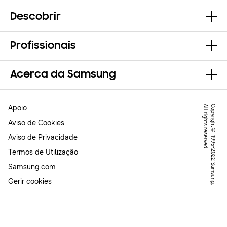
Descobrir
Profissionais
Acerca da Samsung
Apoio
.
C
o
p
y
r
ig
h
t
©
1
9
9
5
-
2
0
2
2
S
a
m
s
u
n
g
.
A
l
l
r
ig
h
t
s
r
e
s
e
r
v
e
d
Aviso de Cookies
Aviso de Privacidade
Termos de Utilização
Samsung.com
Gerir cookies