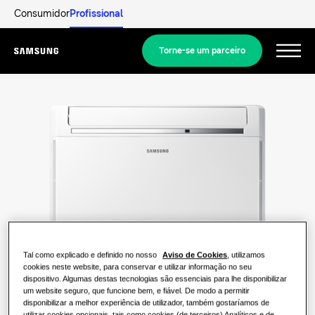
Consumidor
Profissional
Torne-se um parceiro
Menu
Equipamentos
Equipamentos
As nossas soluções
SOLUÇÕES PARA A SUA CASA
Principais Soluções
Descobrir
Soluções de ar condicionado
Documentação e Catálogos
SOLUÇÕES RESIDENCIAIS
Tal como explicado e definido no nosso
Aviso de Cookies
, utilizamos
Profissionais
cookies neste website, para conservar e utilizar informação no seu
Soluções de bombas de calor
O que é uma bomba de calor e como
dispositivo. Algumas destas tecnologias são essenciais para lhe disponibilizar
um website seguro, que funcione bem, e fiável. De modo a permitir
funciona?
SOLUÇÕES PARA EDIFÍCIOS COMERCIAIS
disponibilizar a melhor experiência de utilizador, também gostaríamos de
Acerca da Samsung
utilizar cookies opcionais, tais como cookies (de terceiros) Analíticos e de