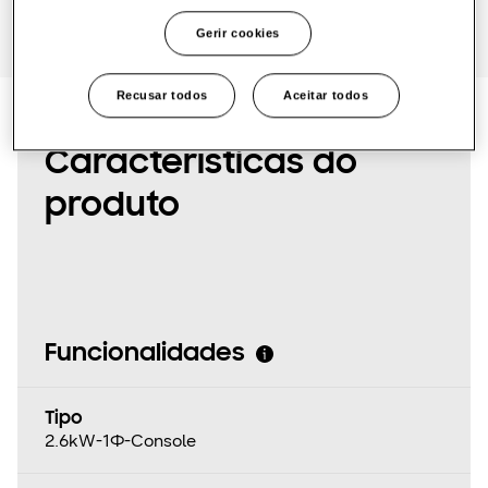
One Samsung
Gerir cookies
Recusar todos
Aceitar todos
SmartThings Pro
Características do
produto
Funcionalidades
Tipo
2.6kW-1Φ-Console