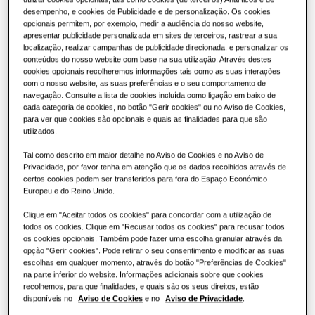
desempenho, e cookies de Publicidade e de personalização. Os cookies
Soluções de ar condicionado
CAPACIDADE
:
2.6KW
Vantagens de uma bomba de calor
opcionais permitem, por exemplo, medir a audiência do nosso website,
AQUECIMENTO
:
ARREFECIMENTO
:
apresentar publicidade personalizada em sites de terceiros, rastrear a sua
localização, realizar campanhas de publicidade direcionada, e personalizar os
Controlos
O que é um ar condicionado e como
conteúdos do nosso website com base na sua utilização. Através destes
cookies opcionais recolheremos informações tais como as suas interações
funciona?
com o nosso website, as suas preferências e o seu comportamento de
AC026RNJDKG/EU
navegação. Consulte a lista de cookies incluída como ligação em baixo de
SOLUÇÕES COMERCIAIS
cada categoria de cookies, no botão "Gerir cookies" ou no Aviso de Cookies,
Consola de Chão
para ver que cookies são opcionais e quais as finalidades para que são
Hotéis
utilizados.
Capacidade Disponível
Tal como descrito em maior detalhe no Aviso de Cookies e no Aviso de
Privacidade, por favor tenha em atenção que os dados recolhidos através de
2.6KW
3.5KW
5.2KW
Lojas
certos cookies podem ser transferidos para fora do Espaço Económico
Europeu e do Reino Unido.
Restaurantes
Potência Disponível
Clique em "Aceitar todos os cookies" para concordar com a utilização de
todos os cookies. Clique em "Recusar todos os cookies" para recusar todos
monofásica
os cookies opcionais. Também pode fazer uma escolha granular através da
Escritórios
opção "Gerir cookies". Pode retirar o seu consentimento e modificar as suas
escolhas em qualquer momento, através do botão "Preferências de Cookies"
na parte inferior do website. Informações adicionais sobre que cookies
Sustentabilidade
recolhemos, para que finalidades, e quais são os seus direitos, estão
Solicitar orçamento
disponíveis no
Aviso de Cookies
e no
Aviso de Privacidade
.