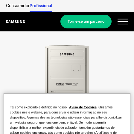
Consumidor
Profissional
Torne-se um parceiro
Menu
Equipamentos
Equipamentos
As nossas soluções
SOLUÇÕES PARA A SUA CASA
Principais Soluções
Descobrir
Soluções de ar condicionado
Documentação e Catálogos
SOLUÇÕES RESIDENCIAIS
Tal como explicado e definido no nosso
Aviso de Cookies
, utilizamos
Profissionais
cookies neste website, para conservar e utilizar informação no seu
Soluções de bombas de calor
dispositivo. Algumas destas tecnologias são essenciais para lhe disponibilizar
O que é uma bomba de calor e como
um website seguro, que funcione bem, e fiável. De modo a permitir
funciona?
SOLUÇÕES PARA EDIFÍCIOS COMERCIAIS
disponibilizar a melhor experiência de utilizador, também gostaríamos de
Acerca da Samsung
utilizar cookies opcionais, tais como cookies (de terceiros) Analíticos e de