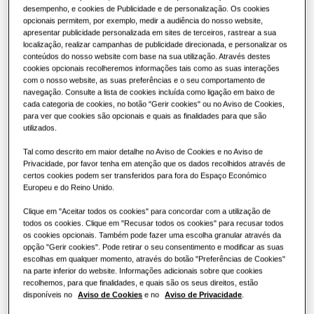
desempenho, e cookies de Publicidade e de personalização. Os cookies
Soluções de ar condicionado
Vantagens de uma bomba de calor
CAPACIDADE
:
28.0KW
opcionais permitem, por exemplo, medir a audiência do nosso website,
apresentar publicidade personalizada em sites de terceiros, rastrear a sua
localização, realizar campanhas de publicidade direcionada, e personalizar os
Controlos
conteúdos do nosso website com base na sua utilização. Através destes
O que é um ar condicionado e como
cookies opcionais recolheremos informações tais como as suas interações
funciona?
AM100AXVDGH/EU
com o nosso website, as suas preferências e o seu comportamento de
navegação. Consulte a lista de cookies incluída como ligação em baixo de
Unidade Exterior DVM S2 Essential
SOLUÇÕES COMERCIAIS
cada categoria de cookies, no botão "Gerir cookies" ou no Aviso de Cookies,
para ver que cookies são opcionais e quais as finalidades para que são
Capacidade Disponível
Hotéis
utilizados.
28.0KW
33.6KW
40.0KW
45.0KW
Tal como descrito em maior detalhe no Aviso de Cookies e no Aviso de
Privacidade, por favor tenha em atenção que os dados recolhidos através de
Lojas
certos cookies podem ser transferidos para fora do Espaço Económico
50.4KW
Europeu e do Reino Unido.
Restaurantes
Clique em "Aceitar todos os cookies" para concordar com a utilização de
Potência Disponível
todos os cookies. Clique em "Recusar todos os cookies" para recusar todos
os cookies opcionais. Também pode fazer uma escolha granular através da
Escritórios
opção "Gerir cookies". Pode retirar o seu consentimento e modificar as suas
trifásica
escolhas em qualquer momento, através do botão "Preferências de Cookies"
na parte inferior do website. Informações adicionais sobre que cookies
Sustentabilidade
recolhemos, para que finalidades, e quais são os seus direitos, estão
disponíveis no
Aviso de Cookies
e no
Aviso de Privacidade
.
Solicitar orçamento