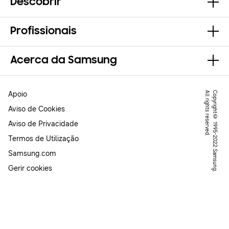
Descobrir
Profissionais
Acerca da Samsung
Apoio
.
C
o
p
y
r
ig
h
t
©
1
9
9
5
-
2
0
2
2
S
a
m
s
u
n
g
.
A
l
l
r
ig
h
t
s
r
e
s
e
r
v
e
d
Aviso de Cookies
Aviso de Privacidade
Termos de Utilização
Samsung.com
Gerir cookies