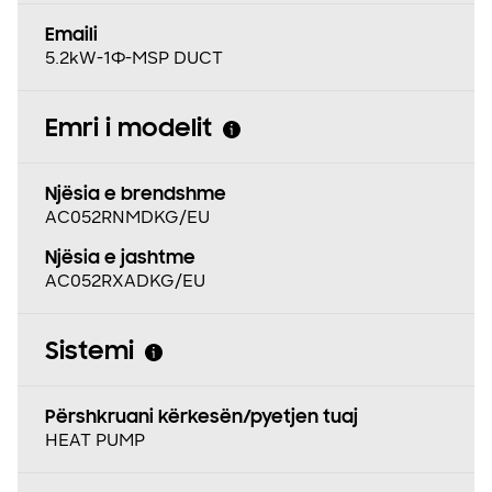
Emaili
5.2kW-1Φ-MSP DUCT
Emri i modelit
Njësia e brendshme
AC052RNMDKG/EU
Njësia e jashtme
AC052RXADKG/EU
Sistemi
Përshkruani kërkesën/pyetjen tuaj
HEAT PUMP