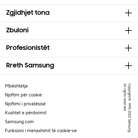
Zgjidhjet tona
Zbuloni
Profesionistët
Rreth Samsung
Mbështetja
.
C
o
p
y
r
ig
h
t
©
1
9
9
5
-
2
0
2
2
S
a
m
s
u
n
g
.
A
l
l
r
ig
h
t
s
r
e
s
e
r
v
e
d
Njoftim për cookie
Njoftimi i privatësisë
Kushtet e përdorimit
Samsung.com
Funksioni i menaxhimit të cookie-ve