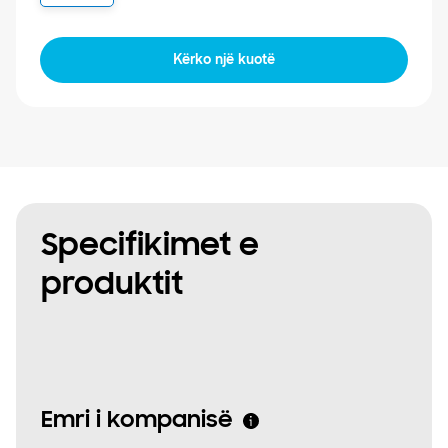
One Samsung
Kërko një kuotë
SmartThings Pro
Specifikimet e
produktit
Emri i kompanisë