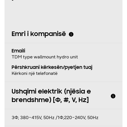
Emri i kompanisë
Emaili
TDM type wallmount hydro unit
Përshkruani kërkesën/pyetjen tuaj
Kërkoni një telefonatë
Ushqimi elektrik (njësia e
brendshme) [Φ, #, V, Hz]
3Ф, 380~415V, 50Hz /1Ф,220~240V, 50Hz