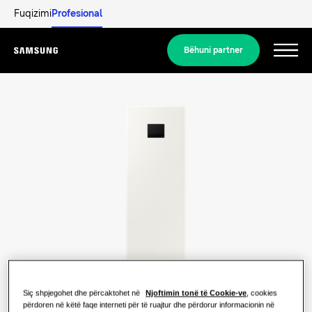
Fuqizimi
Profesional
Bëhuni partner
Menu
Produktet
Produktet
Zgjidhjet tona
ZGJIDHJE PËR SHTËPINË TUAJ
Produktet Hero
Zbuloni
Zgjidhjet e kondicionerit
ZGJIDHJET PËR BANESA
Profesionistët
Zgjidhjet e pompës së ngrohjes
Siç shpjegohet dhe përcaktohet në
Njoftimin tonë të Cookie-ve
, cookies
Çfarë është pompa e ngrohjes dhe si
përdoren në këtë faqe interneti për të ruajtur dhe përdorur informacionin në
funksionon?