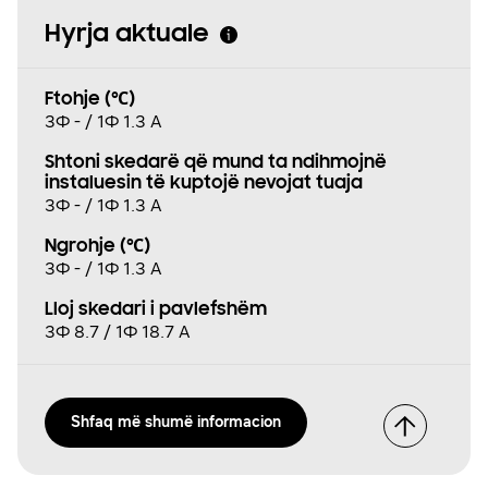
Hyrja aktuale
Ftohje (℃)
3Φ - / 1Φ 1.3 A
Shtoni skedarë që mund ta ndihmojnë
instaluesin të kuptojë nevojat tuaja
3Φ - / 1Φ 1.3 A
Ngrohje (℃)
3Φ - / 1Φ 1.3 A
Lloj skedari i pavlefshëm
3Φ 8.7 / 1Φ 18.7 A
Shfaq më shumë informacion