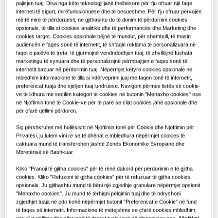
ZGJIDHJE PËR NDËRTESA KOMERCIALE
pajisjen tuaj. Disa nga këto teknologji janë thelbësore për t'ju ofruar një faqe
Rreth Samsung
interneti të sigurt, mirëfunksionuese dhe të besueshme. Për t'ju ofruar përvojën
KAPACITETI
:
200.0L
më të mirë të përdoruesit, ne gjithashtu do të donim të përdornim cookies
NGROHJE 35°C
:
NGROHJE 55°C
:
Zgjidhjet e kondicionerit
opsionale, të tilla si cookies analitike dhe të performancës dhe Marketing dhe
Përfitimet e pompës së ngrohjes
cookies target. Cookies opsionale bëjnë të mundur, për shembull, të masin
audiencën e faqes sonë të internetit, të shfaqin reklama të personalizuara në
faqet e palëve të treta, të gjurmojnë vendndodhjen tuaj, të zhvillojnë fushata
Komandat
Çfarë është kondicioneri dhe si
marketingu të synuara dhe të personalizojnë përmbajtjen e faqes sonë të
AE200DNXTPHEU
funksionon?
internetit bazuar në përdorimin tuaj. Nëpërmjet këtyre cookies opsionale ne
TDM Plus ClimateHub S2 (2-zones)
mbledhim informacione të tilla si ndërveprimi juaj me faqen tonë të internetit,
ZGJIDHJET KOMERCIALE
preferencat tuaja dhe sjelljen tuaj lundruese. Navigoni përmes listës së cookie-
ve të lidhura me secilën kategori të cookies në butonin "Menaxho cookies" ose
Kapaciteti i ofruar
në Njoftimin tonë të Cookie-ve për të parë se cilat cookies janë opsionale dhe
Hotele
për çfarë qëllimi përdoren.
200.0L
Siç përshkruhet më hollësisht në Njoftimin tonë për Cookie dhe Njoftimin për
Dyqanet
Privatësi, ju lutem vini re se të dhënat e mbledhura nëpërmjet cookies të
caktuara mund të transferohen jashtë Zonës Ekonomike Evropiane dhe
Fuqia e ofruar
Mbretërisë së Bashkuar.
Restorante
1 fazë
3 faza
Kliko "Pranoji të gjitha cookies" për të rënë dakord për përdorimin e të gjitha
cookies. Kliko "Refuzoni të gjitha cookies" për të refuzuar të gjitha cookies
opsionale. Ju gjithashtu mund të bëni një zgjedhje granulare nëpërmjet opsionit
Zyra
"Menaxho cookies". Ju mund të tërhiqni pëlqimin tuaj dhe të ndryshoni
Kërko një kuotë
zgjedhjet tuaja në çdo kohë nëpërmjet butonit "Preferencat e Cookie" në fund
Qëndrueshmëri
të faqes së internetit. Informacione të mëtejshme se çfarë cookies mbledhim,