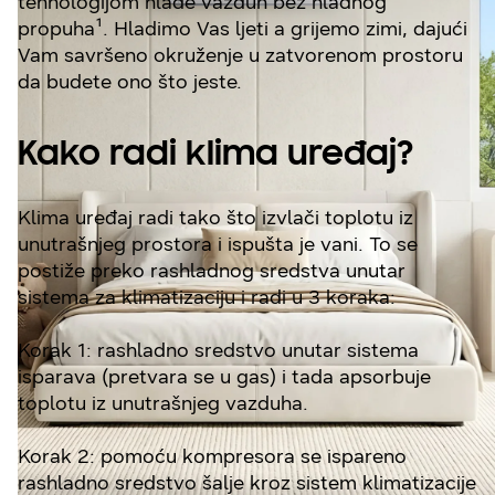
tehnologijom hlade vazduh bez hladnog
propuha¹. Hladimo Vas ljeti a grijemo zimi, dajući
Vam savršeno okruženje u zatvorenom prostoru
da budete ono što jeste.
Kako radi klima uređaj?
Klima uređaj radi tako što izvlači toplotu iz
unutrašnjeg prostora i ispušta je vani. To se
postiže preko rashladnog sredstva unutar
sistema za klimatizaciju i radi u 3 koraka:
Korak 1: rashladno sredstvo unutar sistema
isparava (pretvara se u gas) i tada apsorbuje
toplotu iz unutrašnjeg vazduha.
Korak 2: pomoću kompresora se ispareno
rashladno sredstvo šalje kroz sistem klimatizacije