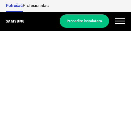
Potrošač
Profesionalac
Pronađite instalatera
Menu
Otkrijte
STAMBENA RJEŠENJA
Naša rješenja