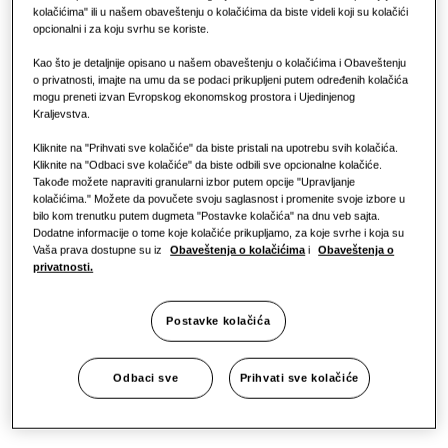
kolačićima" ili u našem obaveštenju o kolačićima da biste videli koji su kolačići
One Samsung
opcionalni i za koju svrhu se koriste.
Kao što je detaljnije opisano u našem obaveštenju o kolačićima i Obaveštenju
o privatnosti, imajte na umu da se podaci prikupljeni putem određenih kolačića
mogu preneti izvan Evropskog ekonomskog prostora i Ujedinjenog
Kraljevstva.
Kliknite na "Prihvati sve kolačiće" da biste pristali na upotrebu svih kolačića.
Kliknite na "Odbaci sve kolačiće" da biste odbili sve opcionalne kolačiće.
Takođe možete napraviti granularni izbor putem opcije "Upravljanje
kolačićima." Možete da povučete svoju saglasnost i promenite svoje izbore u
bilo kom trenutku putem dugmeta "Postavke kolačića" na dnu veb sajta.
Dodatne informacije o tome koje kolačiće prikupljamo, za koje svrhe i koja su
Vaša prava dostupne su iz
Obaveštenja o kolačićima
i
Obaveštenja o
privatnosti.
Postavke kolačića
Odbaci sve
Prihvati sve kolačiće