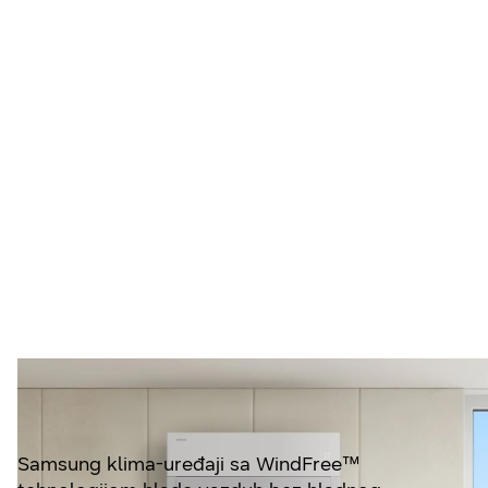
Osjećajte se
osvježeno bez
hladnog propuha
Samsung klima-uređaji sa WindFree™