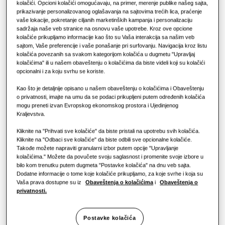
RJEŠENJA ZA KOMERCIJALNE ZGRADE
kolačići. Opcioni kolačići omogućavaju, na primer, merenje publike našeg sajta,
Hero proizvodi
prikazivanje personalizovanog oglašavanja na sajtovima trećih lica, praćenje
Hoteli
KAPACITET
:
7.1KW
GRIJANJE
:
HLAĐENJE
:
vaše lokacije, pokretanje ciljanih marketinških kampanja i personalizaciju
Rješenja za klimatizaciju
sadržaja naše veb stranice na osnovu vaše upotrebe. Kroz ove opcione
kolačiće prikupljamo informacije kao što su Vaša interakcija sa našim veb
sajtom, Vaše preferencije i vaše ponašanje pri surfovanju. Navigacija kroz listu
Maloprodaja
kolačića povezanih sa svakom kategorijom kolačića u dugmetu "Upravljaj
Kontrole
AC071RNMDKG/EU
kolačićima" ili u našem obaveštenju o kolačićima da biste videli koji su kolačići
MSP kanalna jedinica
opcionalni i za koju svrhu se koriste.
Restoran
Kao što je detaljnije opisano u našem obaveštenju o kolačićima i Obaveštenju
Dostupni kapacitet
o privatnosti, imajte na umu da se podaci prikupljeni putem određenih kolačića
Kancelarija
mogu preneti izvan Evropskog ekonomskog prostora i Ujedinjenog
3.5KW
5.2KW
7.1KW
10.0KW
Kraljevstva.
Održivost
Kliknite na "Prihvati sve kolačiće" da biste pristali na upotrebu svih kolačića.
12.0KW
14.0KW
Kliknite na "Odbaci sve kolačiće" da biste odbili sve opcionalne kolačiće.
One Samsung
Takođe možete napraviti granularni izbor putem opcije "Upravljanje
kolačićima." Možete da povučete svoju saglasnost i promenite svoje izbore u
Dostupna snaga
bilo kom trenutku putem dugmeta "Postavke kolačića" na dnu veb sajta.
Dodatne informacije o tome koje kolačiće prikupljamo, za koje svrhe i koja su
1 Faza
Vaša prava dostupne su iz
Obaveštenja o kolačićima
i
Obaveštenja o
privatnosti.
Postavke kolačića
Pronađite instalatera