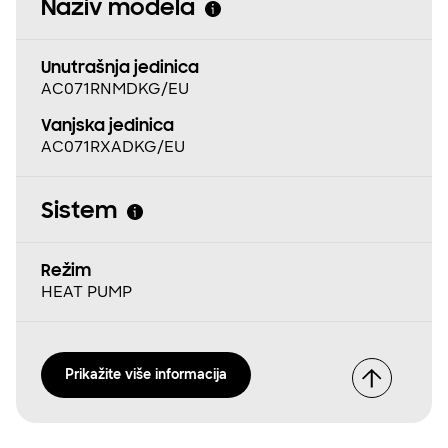
Naziv modela
Unutrašnja jedinica
AC071RNMDKG/EU
Vanjska jedinica
AC071RXADKG/EU
Sistem
Režim
HEAT PUMP
Prikažite više informacija