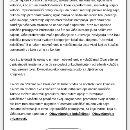
pružili najbolje korisničko iskustvo, takođe želimo da koristimo opcionalne
KOMERCIJALNA RJEŠENJA
kolačiće, kao što su analitički kolačići i kolačići performansi, marketing i ciljani
RJEŠENJA ZA KOMERCIJALNE ZGRADE
KAPACITET
:
2.2kW
Hero proizvodi
kolačići. Opcioni kolačići omogućavaju, na primer, merenje publike našeg sajta,
Hoteli
prikazivanje personalizovanog oglašavanja na sajtovima trećih lica, praćenje
Rješenja za klimatizaciju
vaše lokacije, pokretanje ciljanih marketinških kampanja i personalizaciju
sadržaja naše veb stranice na osnovu vaše upotrebe. Kroz ove opcione
kolačiće prikupljamo informacije kao što su Vaša interakcija sa našim veb
AM022HEFDKGEU
Maloprodaja
sajtom, Vaše preferencije i vaše ponašanje pri surfovanju. Navigacija kroz listu
Kontrole
Concealed Floor-Standing
kolačića povezanih sa svakom kategorijom kolačića u dugmetu "Upravljaj
kolačićima" ili u našem obaveštenju o kolačićima da biste videli koji su kolačići
Restoran
opcionalni i za koju svrhu se koriste.
Dostupni kapacitet
Kao što je detaljnije opisano u našem obaveštenju o kolačićima i Obaveštenju
2.2kW
2.8kW
3.6kW
5.6kW
Kancelarija
o privatnosti, imajte na umu da se podaci prikupljeni putem određenih kolačića
mogu preneti izvan Evropskog ekonomskog prostora i Ujedinjenog
Kraljevstva.
7.1kW
Održivost
Kliknite na "Prihvati sve kolačiće" da biste pristali na upotrebu svih kolačića.
One Samsung
Kliknite na "Odbaci sve kolačiće" da biste odbili sve opcionalne kolačiće.
Dostupna snaga
Takođe možete napraviti granularni izbor putem opcije "Upravljanje
kolačićima." Možete da povučete svoju saglasnost i promenite svoje izbore u
1 Faza
bilo kom trenutku putem dugmeta "Postavke kolačića" na dnu veb sajta.
Dodatne informacije o tome koje kolačiće prikupljamo, za koje svrhe i koja su
Vaša prava dostupne su iz
Obaveštenja o kolačićima
i
Obaveštenja o
privatnosti.
Pronađite instalatera