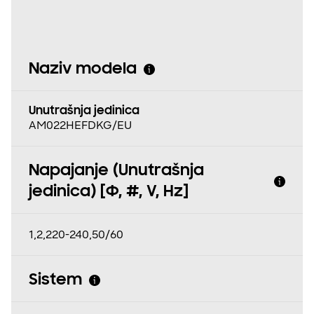
Naziv modela
Unutrašnja jedinica
AM022HEFDKG/EU
Napajanje (Unutrašnja
jedinica) [Φ, #, V, Hz]
1,2,220-240,50/60
Sistem